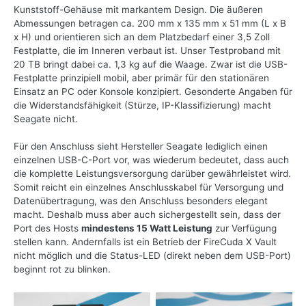
Kunststoff-Gehäuse mit markantem Design. Die äußeren
Abmessungen betragen ca. 200 mm x 135 mm x 51 mm (L x B
x H) und orientieren sich an dem Platzbedarf einer 3,5 Zoll
Festplatte, die im Inneren verbaut ist. Unser Testproband mit
20 TB bringt dabei ca. 1,3 kg auf die Waage. Zwar ist die USB-
Festplatte prinzipiell mobil, aber primär für den stationären
Einsatz an PC oder Konsole konzipiert. Gesonderte Angaben für
die Widerstandsfähigkeit (Stürze, IP-Klassifizierung) macht
Seagate nicht.
Für den Anschluss sieht Hersteller Seagate lediglich einen
einzelnen USB-C-Port vor, was wiederum bedeutet, dass auch
die komplette Leistungsversorgung darüber gewährleistet wird.
Somit reicht ein einzelnes Anschlusskabel für Versorgung und
Datenübertragung, was den Anschluss besonders elegant
macht. Deshalb muss aber auch sichergestellt sein, dass der
Port des Hosts
mindestens 15 Watt Leistung
zur Verfügung
stellen kann. Andernfalls ist ein Betrieb der FireCuda X Vault
nicht möglich und die Status-LED (direkt neben dem USB-Port)
beginnt rot zu blinken.