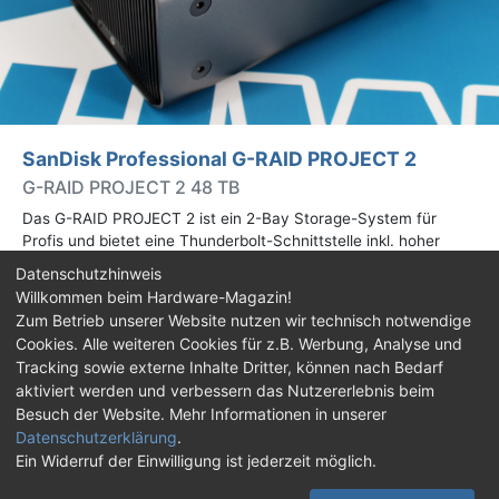
SanDisk Professional G-RAID PROJECT 2
G-RAID PROJECT 2 48 TB
Das G-RAID PROJECT 2 ist ein 2-Bay Storage-System für
Profis und bietet eine Thunderbolt-Schnittstelle inkl. hoher
Speicherkapazitäten. Wir haben das 48-TB-Modell getestet.
Datenschutzhinweis
Willkommen beim Hardware-Magazin!
Zum Betrieb unserer Website nutzen wir technisch notwendige
Cookies. Alle weiteren Cookies für z.B. Werbung, Analyse und
Impressum
|
Kontakt
|
Jobs
|
Datenschutz
|
Consent‑Einstellungen
|
Haftungsausschluss
Tracking sowie externe Inhalte Dritter, können nach Bedarf
aktiviert werden und verbessern das Nutzererlebnis beim
Feed
Facebook
YouTube
TikTok
Besuch der Website. Mehr Informationen in unserer
Datenschutzerklärung
.
Twitch
Discord
Ein Widerruf der Einwilligung ist jederzeit möglich.
© Copyright 2001 - 2026 Hardware-Magazin