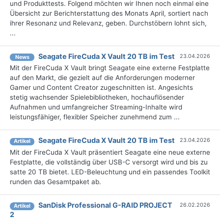
und Produkttests. Folgend möchten wir Ihnen noch einmal eine
Übersicht zur Berichterstattung des Monats April, sortiert nach
ihrer Resonanz und Relevanz, geben. Durchstöbern lohnt sich,
...
Seagate FireCuda X Vault 20 TB im Test
23.04.2026
News
Mit der FireCuda X Vault bringt Seagate eine externe Festplatte
auf den Markt, die gezielt auf die Anforderungen moderner
Gamer und Content Creator zugeschnitten ist. Angesichts
stetig wachsender Spielebibliotheken, hochauflösender
Aufnahmen und umfangreicher Streaming-Inhalte wird
leistungsfähiger, flexibler Speicher zunehmend zum ...
Seagate FireCuda X Vault 20 TB im Test
23.04.2026
Artikel
Mit der FireCuda X Vault präsentiert Seagate eine neue externe
Festplatte, die vollständig über USB-C versorgt wird und bis zu
satte 20 TB bietet. LED-Beleuchtung und ein passendes Toolkit
runden das Gesamtpaket ab.
SanDisk Professional G-RAID PROJECT
26.02.2026
Artikel
2