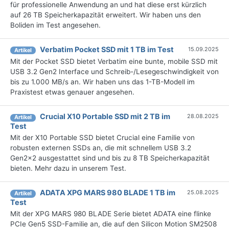
für professionelle Anwendung an und hat diese erst kürzlich
auf 26 TB Speicherkapazität erweitert. Wir haben uns den
Boliden im Test angesehen.
Verbatim Pocket SSD mit 1 TB im Test
15.09.2025
Artikel
Mit der Pocket SSD bietet Verbatim eine bunte, mobile SSD mit
USB 3.2 Gen2 Interface und Schreib-/Lesegeschwindigkeit von
bis zu 1.000 MB/s an. Wir haben uns das 1-TB-Modell im
Praxistest etwas genauer angesehen.
Crucial X10 Portable SSD mit 2 TB im
28.08.2025
Artikel
Test
Mit der X10 Portable SSD bietet Crucial eine Familie von
robusten externen SSDs an, die mit schnellem USB 3.2
Gen2x2 ausgestattet sind und bis zu 8 TB Speicherkapazität
bieten. Mehr dazu in unserem Test.
ADATA XPG MARS 980 BLADE 1 TB im
25.08.2025
Artikel
Test
Mit der XPG MARS 980 BLADE Serie bietet ADATA eine flinke
PCIe Gen5 SSD-Familie an, die auf den Silicon Motion SM2508