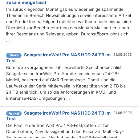
zusammengefasst
Im zurückliegenden Monat gab es wieder einige spannende
Themen im Bereich Newsmeldungen sowie interessante Artikel
und Produkttests. Folgend möchten wir Ihnen noch einmal eine
Übersicht zur Berichterstattung des Monats Mai, sortiert nach
ihrer Resonanz und Relevanz, geben. Durchstöbern lohnt sich,
...
Seagate IronWolf Pro NAS HDD 24 TB im
21.05.2025
News
Test
Bereits im vergangenen Jahr erweiterte Speicherspezialist
Seagate seine IronWolf-Pro-Familie um ein neues 24-TB-
Modell, basierend auf CMR-Technologie. Damit sind die
Laufwerke der Serie mittlerweile in Kapazitäten von 2 TB bis
24 TB erhältlich, um so die Anforderungen in KMU- und
Enterprise-NAS-Umgebungen ...
Seagate IronWolf Pro NAS HDD 24 TB im
21.05.2025
Artikel
Test
Die Familie der Iron Wolf Pro NAS-Festplatten ist für
Dauerbetrieb, Zuverlässigkeit und den Einsatz in Multi-Bay-
Systemen ausgelegt. Wir haben das 24-TB-Modell durch