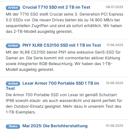
Crucial T710 SSD mit 2 TB im Test
08.07.2025
Artikel
Mit der T710 SSD stellt Crucial seine 3. Generation PCI Express
5.0 SSDs vor. Die neuen Drives bieten bis zu 14.900 MB/s bei
sequentiellen Zugriffen und sind ab sofort erhältlich. Wir haben
das 2-TB-Modell ausgiebig getestet.
PNY XLR8 CS3150 SSD mit 1 TB im Test
17.06.2025
Artikel
Mit der XLR8 CS3150 bietet PNY eine exklusive Gen5-SSD für
Gamer an. Die Serie kommt mit vormontierter aktiver Kühlung
sowie integrierter RGB-Beleuchtung. Wir haben das 1-TB-
Modell ausgiebig getestet.
Lexar Armor 700 Portable SSD 1 TB im
10.06.2025
Artikel
Test
Die Armor 700 Portable SSD von Lexar ist gemäß Schutzart
IP66 sowohl staub- als auch wasserdicht und damit perfekt für
den Outdoor-Einsatz geeignet. Mehr dazu in unserem Test des
1-TB-Exemplars.
Mai 2025: Die Bericht­erstattung
01.06.2025
News