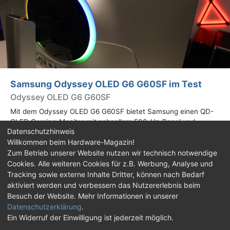
Samsung Odyssey OLED G6 G60SF im Test
Odyssey OLED G6 G60SF
Mit dem Odyssey OLED G6 G60SF bietet Samsung einen QD-
OLED Gaming-Monitor mit schnellem 500-Hz-Panel und
Datenschutzhinweis
WQHD-Auflösung an. Wir haben den 27 Zoll großen Monitor auf
Willkommen beim Hardware-Magazin!
Herz und Nieren geprüft.
Zum Betrieb unserer Website nutzen wir technisch notwendige
Cookies. Alle weiteren Cookies für z.B. Werbung, Analyse und
Impressum
|
Kontakt
|
Jobs
|
Datenschutz
|
Tracking sowie externe Inhalte Dritter, können nach Bedarf
Consent‑Einstellungen
|
Haftungsausschluss
aktiviert werden und verbessern das Nutzererlebnis beim
Besuch der Website. Mehr Informationen in unserer
Feed
Facebook
YouTube
TikTok
Datenschutzerklärung
.
Ein Widerruf der Einwilligung ist jederzeit möglich.
Twitch
Discord