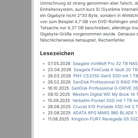
Umrechnung ist streng genommen aber falsch, da 
Einheitensystem, auch kurz SI (Système internati
ein Gigabyte nicht 2^30 Byte, sondern in Wirkli
von zum Beispiel 4,7 GB von DVD-Rohlingen sind
Tatsache nur 4,37 GB beschreiben, allerdings ins
Gigabyte-Größe vorgenommen wurde. Genauso sind
fälschlicherweise behauptet, Rechenfehler.
Lesezeichen
07.05.2026
Seagate IronWolf Pro 32 TB NAS
23.04.2026
Seagate FireCuda X Vault 20 TB
26.03.2026
PNY CS3250 Gen5 SSD mit 1 TB
26.02.2026
SanDisk Professional G-RAID P
16.10.2025
SanDisk Professional G-DRIVE 26
08.10.2025
Western Digital WD My Book 14 
15.09.2025
Verbatim Pocket SSD mit 1 TB im
28.08.2025
Crucial X10 Portable SSD mit 2 
25.08.2025
ADATA XPG MARS 980 BLADE 1 
11.08.2025
Kingston FURY Renegade G5 SSD