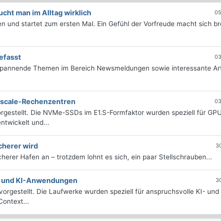
ht man im Alltag wirklich
05
 und startet zum ersten Mal. Ein Gefühl der Vorfreude macht sich bre
efasst
03
 spannende Themen im Bereich Newsmeldungen sowie interessante Art
erscale-Rechenzentren
03
rgestellt. Die NVMe-SSDs im E1.S-Formfaktor wurden speziell für GP
twickelt und...
cherer wird
3
icherer Hafen an – trotzdem lohnt es sich, ein paar Stellschrauben...
e- und KI-Anwendungen
3
orgestellt. Die Laufwerke wurden speziell für anspruchsvolle KI- und
ontext...