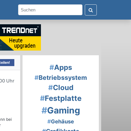
eilen!
#
Apps
#
Betriebssystem
00 Uhr
#
Cloud
#
Festplatte
#
Gaming
nn bei
#
Gehäuse
r