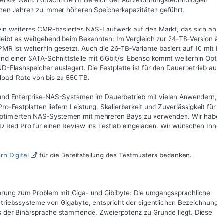
erste Wahl. Fortschritte im Bereich der Aufzeichnungstechnologien
n Jahren zu immer höheren Speicherkapazitäten geführt.
 ein weiteres CMR-basiertes NAS-Laufwerk auf den Markt, das sich an
bleibt es weitgehend beim Bekannten: Im Vergleich zur 24‑TB‑Version
MR ist weiterhin gesetzt. Auch die 26‑TB‑Variante basiert auf 10 mit
und einer SATA-Schnittstelle mit 6 Gbit/s. Ebenso kommt weiterhin O
-Flashspeicher auslagert. Die Festplatte ist für den Dauerbetrieb au
rkload-Rate von bis zu 550 TB.
und Enterprise-NAS-Systemen im Dauerbetrieb mit vielen Anwendern, 
ro-Festplatten liefern Leistung, Skalierbarkeit und Zuverlässigkeit für
timierten NAS-Systemen mit mehreren Bays zu verwenden. Wir hab
D Red Pro für einen Review ins Testlab eingeladen. Wir wünschen Ihn
rn Digital
für die Bereitstellung des Testmusters bedanken.
terung zum Problem mit Giga- und Gibibyte: Die umgangssprachliche
riebssysteme von Gigabyte, entspricht der eigentlichen Bezeichnun
us der Binärsprache stammende, Zweierpotenz zu Grunde liegt. Diese