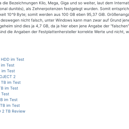
die Bezeichnungen Kilo, Mega, Giga und so weiter, laut dem Internat
onal dunités), als Zehnerpotenzen festgelegt wurden. Somit entspric
chkeit 10^9 Byte; somit werden aus 100 GB eben 95,37 GiB. Größenan
 deswegen nicht falsch, unter Windows kann man zwar auf Grund jen
geheim sind dies ja 4,7 GB, da ja hier eben jene Angabe der "falschen
 die Angaben der Festplattenhersteller korrekte Werte und nicht, w
 HDD im Test
 im Test
 im Test
ROJECT 2
 TB im Test
TB im Test
 Test
TB im Test
TB im Test
 2 TB Review