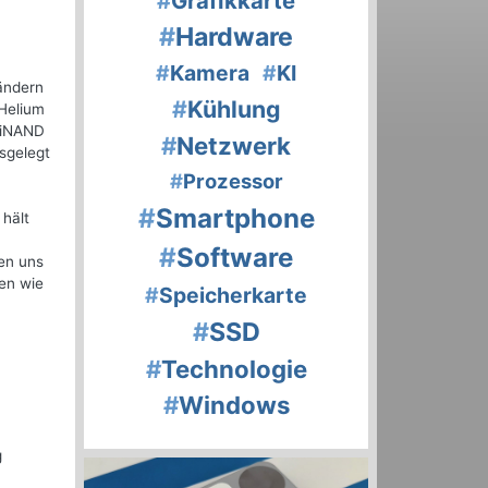
#
Grafikkarte
#
Hardware
#
Kamera
#
KI
 ändern
#
Kühlung
 Helium
ptiNAND
#
Netzwerk
sgelegt
#
Prozessor
#
Smartphone
hält
#
Software
en uns
en wie
#
Speicherkarte
#
SSD
#
Technologie
#
Windows
g