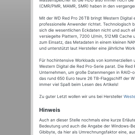
Massenspeicher ist die HDD also immer noch die 
(CMR/PMR, MAMR, SMR) haben in den vergangene
Mit der WD Red Pro 26 TB bringt Western Digital
professionelle Anwender richtet. Technologisch 
sich die wesentlichen Eckdaten nicht und auch eP
versiegelte Plattern, 7200 U/min, 512 MB Cache 
zum Einsatz, das Metadaten in einem kleinen NAND
und unterstützt laut Hersteller eine jährliche Wo
Für hochintensive Workloads von kommerziellen 
Western Digital die Red Pro-Serie parat. Die Red P
Unternehmen, um große Datenmengen in RAID-op
das rund 650 Euro teure 26 TB-Flaggschiff der W
immer viel Spaß beim Lesen des Artikels!
Zu guter Letzt wollen wir uns bei Hersteller
Weste
Hinweis
Auch an dieser Stelle nochmals eine kurze Erläu
Bedeutung und auch die Angabe der Windows-Bet
Gibibyte, da hier als Umrechnungsfaktor eine, a