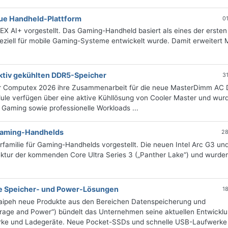
neue Handheld-Plattform
0
X AI+ vorgestellt. Das Gaming-Handheld basiert als eines der ersten
peziell für mobile Gaming-Systeme entwickelt wurde. Damit erweitert 
aktiv gekühlten DDR5-Speicher
3
r Computex 2026 ihre Zusammenarbeit für die neue MasterDimm AC
le verfügen über eine aktive Kühllösung von Cooler Master und wur
 Gaming sowie professionelle Workloads ...
 Gaming-Handhelds
28
orfamilie für Gaming-Handhelds vorgestellt. Die neuen Intel Arc G3 un
ektur der kommenden Core Ultra Series 3 („Panther Lake“) und wurde
e Speicher- und Power-Lösungen
1
Taipeh neue Produkte aus den Bereichen Datenspeicherung und
orage and Power“) bündelt das Unternehmen seine aktuellen Entwickl
ke und Ladegeräte. Neue Pocket-SSDs und schnelle USB-Laufwerke I