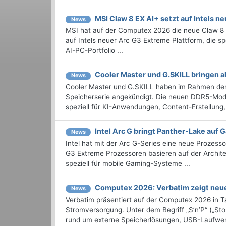
MSI Claw 8 EX AI+ setzt auf Intels 
News
MSI hat auf der Computex 2026 die neue Claw 8 E
auf Intels neuer Arc G3 Extreme Plattform, die s
AI-PC-Portfolio ...
Cooler Master und G.SKILL bringen 
News
Cooler Master und G.SKILL haben im Rahmen de
Speicherserie angekündigt. Die neuen DDR5-Modu
speziell für KI-Anwendungen, Content-Erstellung,
Intel Arc G bringt Panther-Lake auf
News
Intel hat mit der Arc G-Series eine neue Prozess
G3 Extreme Prozessoren basieren auf der Archit
speziell für mobile Gaming-Systeme ...
Computex 2026: Verbatim zeigt neu
News
Verbatim präsentiert auf der Computex 2026 in 
Stromversorgung. Unter dem Begriff „S’n’P“ („St
rund um externe Speicherlösungen, USB-Laufwer