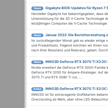
Gigabyte BIOS-Updates für Ryzen 7
News
Hersteller Gigabyte hat bekanntgegeben, dass 
Unterstützung für die 3D V-Cache Technologie 
letztjährigen Computex die V-Cache Technologie .
Januar 2022: Die Bericht­erstattun
News
Im zurückliegenden Monat gab es wieder einige
und Produkttests. Folgend möchten wir Ihnen noch
nach ihrer Resonanz und Relevanz, geben. Durchst
INNO3D GeForce RTX 3070 Ti X3 OC 
News
Nvidia erweitert die GeForce-RTX-3000-Familie ko
GeForce RTX 3050 für Ampere-Einsteiger. Auf der
3070 Ti und RTX 3080 Ti vor, ...
INNO3D GeForce RTX 3070 Ti X3 OC 
Artikel
INNO3D ist für extravagante Grafikkarten bekann
Overclocking ab Werk, aber ohne LED-Beleuchtun