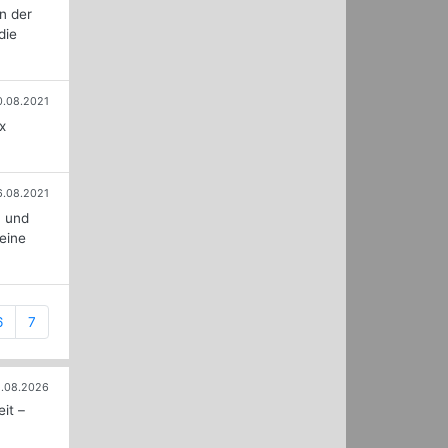
n der
die
0.08.2021
x
6.08.2021
0 und
 eine
6
7
.08.2026
it –