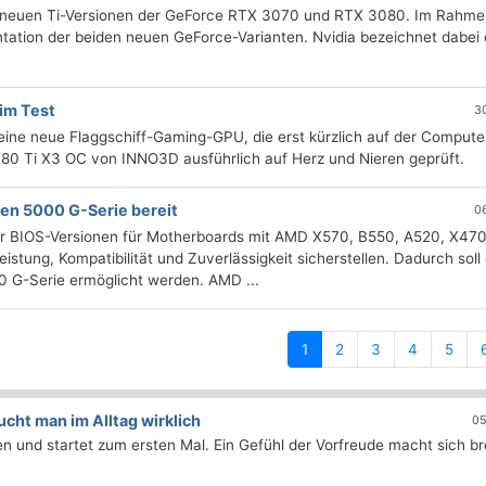
zu neuen Ti-Versionen der GeForce RTX 3070 und RTX 3080. Im Rahme
ntation der beiden neuen GeForce-Varianten. Nvidia bezeichnet dabei 
im Test
3
eine neue Flaggschiff-Gaming-GPU, die erst kürzlich auf der Compute
080 Ti X3 OC von INNO3D ausführlich auf Herz und Nieren geprüft.
zen 5000 G-Serie bereit
0
euer BIOS-Versionen für Motherboards mit AMD X570, B550, A520, X47
istung, Kompatibilität und Zuverlässigkeit sicherstellen. Dadurch soll
 G-Serie ermöglicht werden. AMD ...
(current)
1
2
3
4
5
ht man im Alltag wirklich
05
 und startet zum ersten Mal. Ein Gefühl der Vorfreude macht sich bre