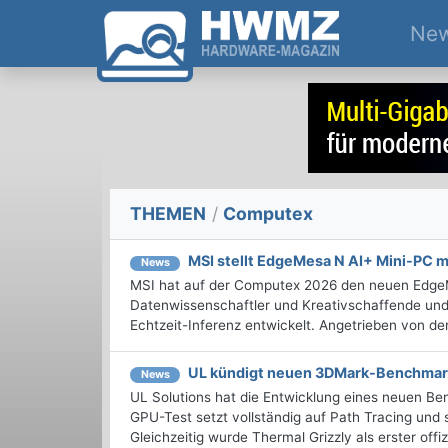
Ne
THEMEN
/
Computex
MSI stellt EdgeMesa N AI+ Mini-PC m
News
MSI hat auf der Computex 2026 den neuen EdgeMes
Datenwissenschaftler und Kreativschaffende und
Echtzeit-Inferenz entwickelt. Angetrieben von de
UL kündigt neuen 3DMark-Benchmark 
News
UL Solutions hat die Entwicklung eines neuen 
GPU-Test setzt vollständig auf Path Tracing und s
Gleichzeitig wurde Thermal Grizzly als erster off