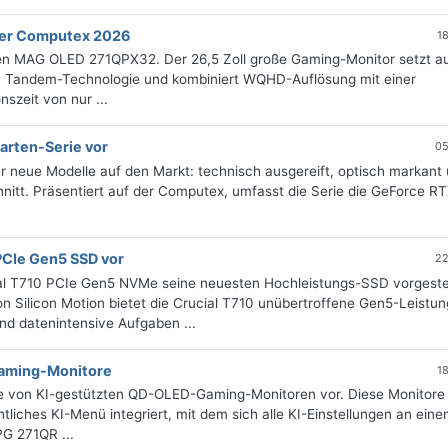
der Computex 2026
1
en MAG OLED 271QPX32. Der 26,5 Zoll große Gaming-Monitor setzt au
a Tandem-Technologie und kombiniert WQHD-Auflösung mit einer
szeit von nur ...
arten-Serie vor
05
r neue Modelle auf den Markt: technisch ausgereift, optisch markant
hnitt. Präsentiert auf der Computex, umfasst die Serie die GeForce R
PCIe Gen5 SSD vor
22
al T710 PCIe Gen5 NVMe seine neuesten Hochleistungs-SSD vorgestel
Silicon Motion bietet die Crucial T710 unübertroffene Gen5-Leistun
d datenintensive Aufgaben ...
Gaming-Monitore
1
ie von KI-gestützten QD-OLED-Gaming-Monitoren vor. Diese Monitore
htliches KI-Menü integriert, mit dem sich alle KI-Einstellungen an eine
G 271QR ...