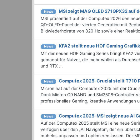
MSI zeigt MAG OLED 271QPX32 auf 
News
MSI präsentiert auf der Computex 2026 den neu
QD-OLED-Panel der vierten Generation mit Pent
Bildwiederholrate von 320 Hz sowie einer Reaktion
KFA2 stellt neue HOF Gaming Grafikk
News
Mit der neuen HOF Gaming Series bringt KFA2 vie
gemacht für Nutzer, die mehr wollen als Durchsc
und RTX ...
Computex 2025: Crucial stellt T710 
News
Micron hat auf der Computex 2025 mit der Cruci
Dank Micron G9 NAND und SM2508-Controller von 
professionelles Gaming, kreative Anwendungen un
Computex 2025: MSI zeigt neue AI 
News
Auf der Computex 2025 stellt MSI eine neue Ser
verfügen über den „AI Navigator“, der ein übersic
mühelos anpassen und optimieren lassen. Der MP