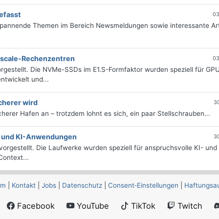
efasst
03
 spannende Themen im Bereich Newsmeldungen sowie interessante Art
erscale-Rechenzentren
03
rgestellt. Die NVMe-SSDs im E1.S-Formfaktor wurden speziell für GP
twickelt und...
cherer wird
3
icherer Hafen an – trotzdem lohnt es sich, ein paar Stellschrauben...
e- und KI-Anwendungen
3
orgestellt. Die Laufwerke wurden speziell für anspruchsvolle KI- und
ontext...
um
|
Kontakt
|
Jobs
|
Datenschutz
|
Consent‑Einstellungen
|
Haftungsa
Facebook
YouTube
TikTok
Twitch