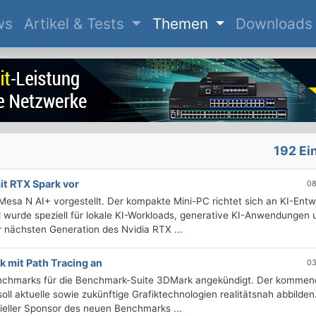
(current)
ws
Artikel & Tests
Themen
Downloads
192 Ei
it RTX Spark vor
08
a N AI+ vorgestellt. Der kompakte Mini-PC richtet sich an KI-Entwi
 wurde speziell für lokale KI-Workloads, generative KI-Anwendungen 
r nächsten Generation des Nvidia RTX ...
mit Path Tracing an
03
Benchmarks für die Benchmark-Suite 3DMark angekündigt. Der komme
oll aktuelle sowie zukünftige Grafiktechnologien realitätsnah abbilden
izieller Sponsor des neuen Benchmarks ...