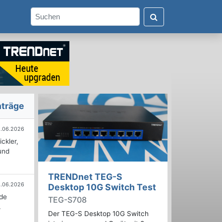
nträge
.06.2026
ckler,
und
TRENDnet TEG-S
.06.2026
Desktop 10G Switch Test
nde
TEG-S708
.
Der TEG-S Desktop 10G Switch