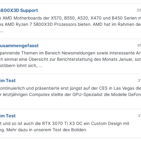
 5800X3D Support
22
die AMD Motherboards der X570, B550, A520, X470 und B450 Serien m
des AMD Ryzen 7 5800X3D Prozessors bieten. AMD hat im Rahmen de
..
g zusammengefasst
0
 spannende Themen im Bereich Newsmeldungen sowie interessante Art
 einmal eine Übersicht zur Berichterstattung des Monats Januar, sort
öbern lohnt sich, ...
im Test
2
ntinuierlich und präsentierte erst jüngst auf der CES in Las Vegas di
 letztjährigen Computex stellte der GPU-Spezialist die Modelle GeFo
im Test
2
t und so ist auch die RTX 3070 Ti X3 OC ein Custom Design mit
g. Mehr dazu in unserem Test des Boliden.