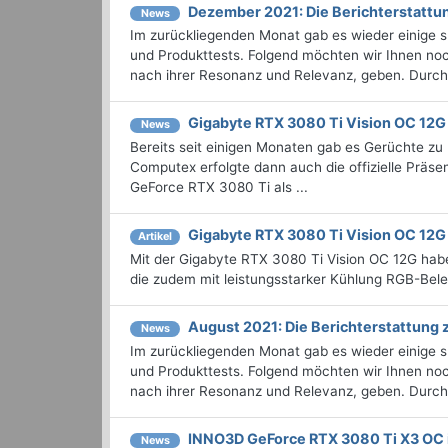
Dezember 2021: Die Bericht­erstat
News
Im zurückliegenden Monat gab es wieder einige
und Produkttests. Folgend möchten wir Ihnen noc
nach ihrer Resonanz und Relevanz, geben. Durchst
Gigabyte RTX 3080 Ti Vision OC 12G
News
Bereits seit einigen Monaten gab es Gerüchte 
Computex erfolgte dann auch die offizielle Präse
GeForce RTX 3080 Ti als ...
Gigabyte RTX 3080 Ti Vision OC 12G
Artikel
Mit der Gigabyte RTX 3080 Ti Vision OC 12G habe
die zudem mit leistungsstarker Kühlung RGB-Bele
August 2021: Die Bericht­erstattun
News
Im zurückliegenden Monat gab es wieder einige
und Produkttests. Folgend möchten wir Ihnen noch
nach ihrer Resonanz und Relevanz, geben. Durchst
INNO3D GeForce RTX 3080 Ti X3 OC 
News