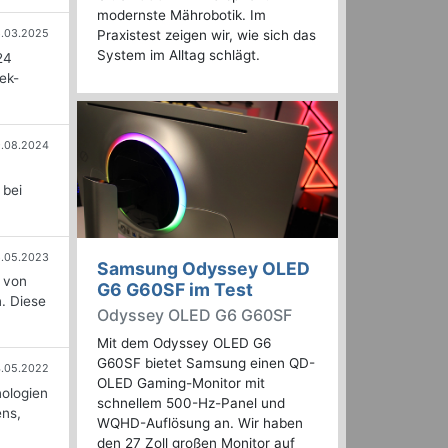
modernste Mährobotik. Im
.03.2025
Praxistest zeigen wir, wie sich das
System im Alltag schlägt.
24
ek-
9.08.2024
 bei
6.05.2023
Samsung Odyssey OLED
 von
G6 G60SF im Test
. Diese
Odyssey OLED G6 G60SF
Mit dem Odyssey OLED G6
G60SF bietet Samsung einen QD-
.05.2022
OLED Gaming-Monitor mit
nologien
schnellem 500-Hz-Panel und
ens,
WQHD-Auflösung an. Wir haben
den 27 Zoll großen Monitor auf