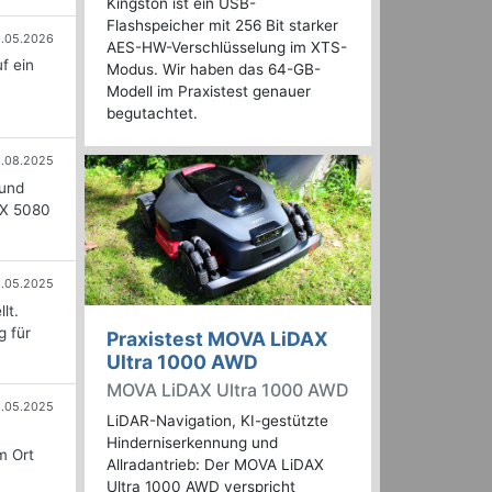
Kingston ist ein USB-
Flashspeicher mit 256 Bit starker
8.05.2026
AES-HW-Verschlüsselung im XTS-
f ein
Modus. Wir haben das 64-GB-
Modell im Praxistest genauer
begutachtet.
.08.2025
 und
TX 5080
.05.2025
lt.
g für
Praxistest MOVA LiDAX
Ultra 1000 AWD
MOVA LiDAX Ultra 1000 AWD
8.05.2025
LiDAR-Navigation, KI-gestützte
Hinderniserkennung und
m Ort
Allradantrieb: Der MOVA LiDAX
Ultra 1000 AWD verspricht