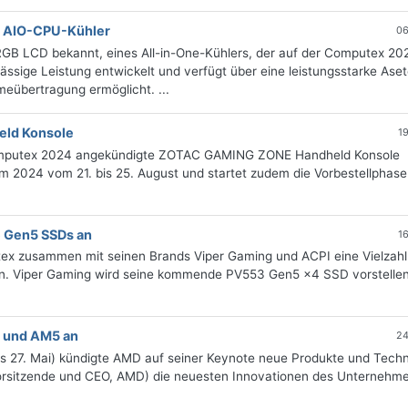
D AIO-CPU-Kühler
06
RGB LCD bekannt, eines All-in-One-Kühlers, der auf der Computex 20
ässige Leistung entwickelt und verfügt über eine leistungsstarke Aset
meübertragung ermöglicht. ...
eld Konsole
1
 Computex 2024 angekündigte ZOTAC GAMING ZONE Handheld Konsole
om 2024 vom 21. bis 25. August und startet zudem die Vorbestellphase
e Gen5 SSDs an
1
x zusammen mit seinen Brands Viper Gaming und ACPI eine Vielzahl
n. Viper Gaming wird seine kommende PV553 Gen5 x4 SSD vorstellen
 und AM5 an
24
is 27. Mai) kündigte AMD auf seiner Keynote neue Produkte und Tech
(Vorsitzende und CEO, AMD) die neuesten Innovationen des Unternehm