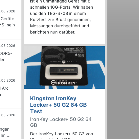
ist ein unmanaged Gerät mit 8
schnellen 10G-Ports. Wir haben
1.06.2026
uns den TEG-S708 in einem
 Geräte
Kurztest zur Brust genommen,
MSI sein
Messungen durchgeführt und
berichten nun darüber.
1.05.2026
 DDR5-
den
.05.2026
d Arc
n
Kingston IronKey
Locker+ 50 G2 64 GB
Test
8.05.2026
IronKey Locker+ 50 G2 64
GB
ungen
Der IronKey Locker+ 50 G2 von
m ...