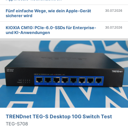
Fünf einfache Wege, wie dein Apple-Gerät
30.07.2026
sicherer wird
KIOXIA CM10: PCIe-6.0-SSDs für Enterprise-
30.07.2026
und KI-Anwendungen
TRENDnet TEG-S Desktop 10G Switch Test
TEG-S708