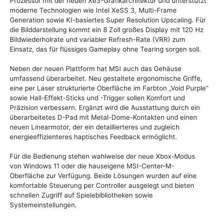
Prozessor mit der neuen Xe3-Grafikarchitektur und unterstützt
moderne Technologien wie Intel XeSS 3, Multi-Frame
Generation sowie KI-basiertes Super Resolution Upscaling. Für
die Bilddarstellung kommt ein 8 Zoll großes Display mit 120 Hz
Bildwiederholrate und variabler Refresh-Rate (VRR) zum
Einsatz, das für flüssiges Gameplay ohne Tearing sorgen soll.
Neben der neuen Plattform hat MSI auch das Gehäuse
umfassend überarbeitet. Neu gestaltete ergonomische Griffe,
eine per Laser strukturierte Oberfläche im Farbton „Void Purple“
sowie Hall-Effekt-Sticks und -Trigger sollen Komfort und
Präzision verbessern. Ergänzt wird die Ausstattung durch ein
überarbeitetes D-Pad mit Metal-Dome-Kontakten und einen
neuen Linearmotor, der ein detaillierteres und zugleich
energieeffizienteres haptisches Feedback ermöglicht.
Für die Bedienung stehen wahlweise der neue Xbox-Modus
von Windows 11 oder die hauseigene MSI-Center-M-
Oberfläche zur Verfügung. Beide Lösungen wurden auf eine
komfortable Steuerung per Controller ausgelegt und bieten
schnellen Zugriff auf Spielebibliotheken sowie
Systemeinstellungen.