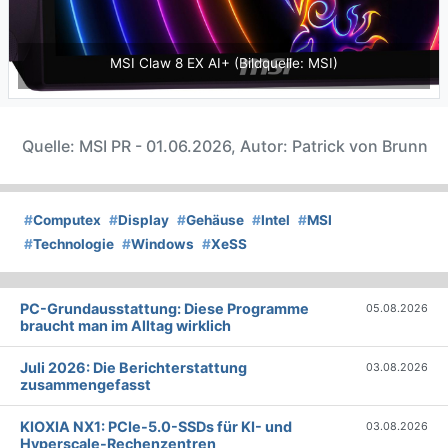
MSI Claw 8 EX AI+ (Bildquelle: MSI)
Quelle: MSI PR - 01.06.2026, Autor: Patrick von Brunn
#
Computex
#
Display
#
Gehäuse
#
Intel
#
MSI
#
Technologie
#
Windows
#
XeSS
PC-Grundausstattung: Diese Programme
05.08.2026
braucht man im Alltag wirklich
Juli 2026: Die Bericht­erstattung
03.08.2026
zusammengefasst
KIOXIA NX1: PCIe-5.0-SSDs für KI- und
03.08.2026
Hyperscale-Rechenzentren