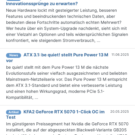
Innovationssprünge zu erwarten?
Neue Hardware lockt mit gesteigerter Leistung, besseren
Features und beeindruckenden technischen Daten, aber
bedeuten diese Fortschritte automatisch echten Mehrwert?
Wer heute über ein System-Upgrade nachdenkt, sieht sich mit
einer Vielzahl an Optionen und teils widersprüchlichen Signalen
konfrontiert, wie steigendem Stromverbrauch, ...
ATX 3.1: be quiet! stellt Pure Power 13 M
11.06.2025
News
vor
be quiet! stellt mit dem Pure Power 13 M die nächste
Evolutionsstufe seiner vielfach ausgezeichneten und beliebten
Mainstream-Netzteilserie vor. Das Pure Power 13 M entspricht
dem ATX 3.1-Standard und bietet eine verbesserte Leistung
und einen hohen Wirkungsgrad, moderne PCIe 5.1-
Kompatibilität, ...
KFA2 GeForce RTX 5070 1-Click OC im
20.05.2025
Artikel
Test
Im günstigeren Preissegment hat Nvidia die GeForce RTX 5070
installiert, die auf der abgespeckten Blackwell-Variante GB205