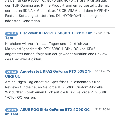
ASUS hat die Radeon RX 9070 und 9070 XT Grafikkarten aus
den TUF Gaming und Prime Produktfamilien vorgestellt, die mit
der neuen RDNA 4 Architektur, 16 GB VRAM und dem HYPR-RX
Feature Set ausgestattet sind. Die HYPR-RX-Technologie der
nächsten Generation ...
Blackwell: KFA2 RTX 5080 1-Click OC im
12.02.2025
Artikel
Test
Nachdem wir vor ein paar Tagen und pünktlich zur
Marktverfügbarkeit die RTX 5080 1-Click OC von KFA2
angetestet haben, folgt nun der gewohnt ausführliche Review
des Blackwell-Boliden.
Angetestet: KFA2 GeForce RTX 5080 1-
30.01.2025
Artikel
Click OC
Am heutigen Tag endet die Sperrfrist für Benchmarks und
Reviews für die neuen GeForce RTX 5080 Custom-Modelle.
Wir durften vorab einen Blick auf die KFA2 GeForce RTX 5080
1-Click OC werfen.
ASUS ROG Strix GeForce RTX 4090 OC
31.12.2024
Artikel
im Test