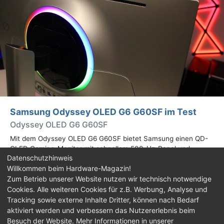
Samsung Odyssey OLED G6 G60SF im Test
Odyssey OLED G6 G60SF
Mit dem Odyssey OLED G6 G60SF bietet Samsung einen QD-
OLED Gaming-Monitor mit schnellem 500-Hz-Panel und
Datenschutzhinweis
WQHD-Auflösung an. Wir haben den 27 Zoll großen Monitor auf
Willkommen beim Hardware-Magazin!
Herz und Nieren geprüft.
Zum Betrieb unserer Website nutzen wir technisch notwendige
Cookies. Alle weiteren Cookies für z.B. Werbung, Analyse und
Impressum
|
Kontakt
|
Jobs
|
Datenschutz
|
Tracking sowie externe Inhalte Dritter, können nach Bedarf
Consent‑Einstellungen
|
Haftungsausschluss
aktiviert werden und verbessern das Nutzererlebnis beim
Besuch der Website. Mehr Informationen in unserer