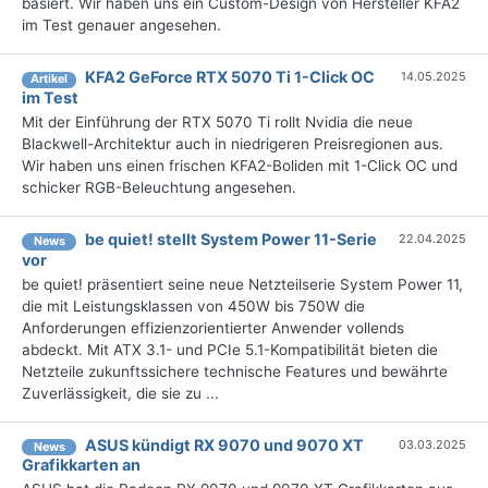
basiert. Wir haben uns ein Custom-Design von Hersteller KFA2
im Test genauer angesehen.
KFA2 GeForce RTX 5070 Ti 1-Click OC
14.05.2025
Artikel
im Test
Mit der Einführung der RTX 5070 Ti rollt Nvidia die neue
Blackwell-Architektur auch in niedrigeren Preisregionen aus.
Wir haben uns einen frischen KFA2-Boliden mit 1-Click OC und
schicker RGB-Beleuchtung angesehen.
be quiet! stellt System Power 11-Serie
22.04.2025
News
vor
be quiet! präsentiert seine neue Netzteilserie System Power 11,
die mit Leistungsklassen von 450W bis 750W die
Anforderungen effizienzorientierter Anwender vollends
abdeckt. Mit ATX 3.1- und PCIe 5.1-Kompatibilität bieten die
Netzteile zukunftssichere technische Features und bewährte
Zuverlässigkeit, die sie zu ...
ASUS kündigt RX 9070 und 9070 XT
03.03.2025
News
Grafikkarten an