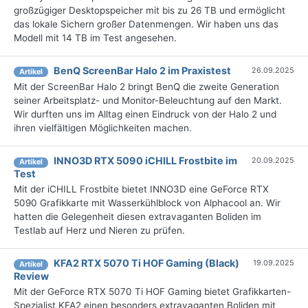
großzügiger Desktopspeicher mit bis zu 26 TB und ermöglicht
das lokale Sichern großer Datenmengen. Wir haben uns das
Modell mit 14 TB im Test angesehen.
BenQ ScreenBar Halo 2 im Praxistest
26.09.2025
Artikel
Mit der ScreenBar Halo 2 bringt BenQ die zweite Generation
seiner Arbeitsplatz- und Monitor-Beleuchtung auf den Markt.
Wir durften uns im Alltag einen Eindruck von der Halo 2 und
ihren vielfältigen Möglichkeiten machen.
INNO3D RTX 5090 iCHILL Frostbite im
20.09.2025
Artikel
Test
Mit der iCHILL Frostbite bietet INNO3D eine GeForce RTX
5090 Grafikkarte mit Wasserkühlblock von Alphacool an. Wir
hatten die Gelegenheit diesen extravaganten Boliden im
Testlab auf Herz und Nieren zu prüfen.
KFA2 RTX 5070 Ti HOF Gaming (Black)
19.09.2025
Artikel
Review
Mit der GeForce RTX 5070 Ti HOF Gaming bietet Grafikkarten-
Spezialist KFA2 einen besonders extravaganten Boliden mit