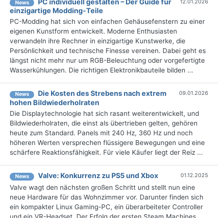
PC individuell gestalten – Der Guide für
12.01.2026
News
einzigartige Modding-Teile
PC-Modding hat sich von einfachen Gehäusefenstern zu einer
eigenen Kunstform entwickelt. Moderne Enthusiasten
verwandeln ihre Rechner in einzigartige Kunstwerke, die
Persönlichkeit und technische Finesse vereinen. Dabei geht es
längst nicht mehr nur um RGB-Beleuchtung oder vorgefertigte
Wasserkühlungen. Die richtigen Elektronikbauteile bilden ...
Die Kosten des Strebens nach extrem
09.01.2026
News
hohen Bildwiederholraten
Die Displaytechnologie hat sich rasant weiterentwickelt, und
Bildwiederholraten, die einst als übertrieben gelten, gehören
heute zum Standard. Panels mit 240 Hz, 360 Hz und noch
höheren Werten versprechen flüssigere Bewegungen und eine
schärfere Reaktionsfähigkeit. Für viele Käufer liegt der Reiz ...
Valve: Konkurrenz zu PS5 und Xbox
01.12.2025
News
Valve wagt den nächsten großen Schritt und stellt nun eine
neue Hardware für das Wohnzimmer vor. Darunter finden sich
ein kompakter Linux Gaming-PC, ein überarbeiteter Controller
und ein VR-Headset. Der Erfolg der ersten Steam Machines