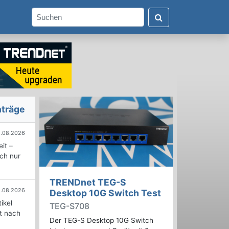
nträge
.08.2026
it –
ich nur
TRENDnet TEG-S
.08.2026
Desktop 10G Switch Test
ikel
TEG-S708
rt nach
Der TEG-S Desktop 10G Switch