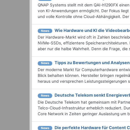
QNAP Systems stellt mit dem QAI-h1290FX einen 
von KI-Anwendungen ermöglicht. Der Fokus liegt
und volle Kontrolle ohne Cloud-Abhängigkeit. Der
Wie Hardware und KI die Videobearb
News
Der Hardware-Markt wird oft in Zahlen beschriebe
NVMe-SSDs, effizientere Speicherarchitekturen. F
aber nur die halbe Wahrheit. Denn die Frage, die s
Tipps zu Bewertungen und Analyse
News
Der moderne Markt für Computerhardware entwicke
Blick behalten können. Hersteller bringen regelm
heraus und versprechen Leistungssteigerungen so
Deutsche Telekom senkt Energieverb
News
Die Deutsche Telekom hat gemeinsam mit Partner
Telco-Cloud-Infrastruktur erheblich reduziert. D
Core Network in Zeiten geringer Auslastung um bi
Die perfekte Hardware für Content C
News