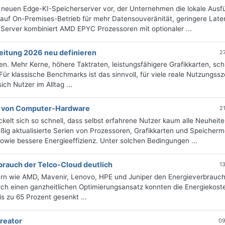
neuen Edge-KI-Speicherserver vor, der Unternehmen die lokale Ausf
 auf On-Premises-Betrieb für mehr Datensouveränität, geringere Lat
 Server kombiniert AMD EPYC Prozessoren mit optionaler ...
eitung 2026 neu definieren
2
n. Mehr Kerne, höhere Taktraten, leistungsfähigere Grafikkarten, sch
ür klassische Benchmarks ist das sinnvoll, für viele reale Nutzungss
ich Nutzer im Alltag ...
n von Computer-Hardware
2
lt sich so schnell, dass selbst erfahrene Nutzer kaum alle Neuheite
äßig aktualisierte Serien von Prozessoren, Grafikkarten und Speicher
wie bessere Energieeffizienz. Unter solchen Bedingungen ...
rauch der Telco-Cloud deutlich
1
n wie AMD, Mavenir, Lenovo, HPE und Juniper den Energieverbrauch 
urch einen ganzheitlichen Optimierungsansatz konnten die Energiekost
s zu 65 Prozent gesenkt ...
reator
09