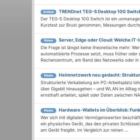
TRENDnet TEG-S Desktop 10G Switc
Artikel
Der TEG-S Desktop 10G Switch ist ein unmanaged
Kurztest zur Brust genommen, Messungen durchg
Server, Edge oder Cloud: Welche IT-I
News
Die Frage ist längst keine theoretische mehr: We
automatisierte Prozesse setzt, muss früher oder
Rechenzentrum, am Rand des Netzwerks oder in d
Heimnetzwerk neu gedacht: Struktur
News
Strukturierte Verkabelung am PC-Arbeitsplatz lo
über Gigabit hinausgehen – und WLAN im Alltag o
ernsthaft arbeitet, spielt oder Daten zwischen NAS
Hardware-Wallets im Überblick: Funk
News
Wer sich mit digitalen Vermögenswerten beschäfti
ein physisches Gerät, das den privaten Schlüssel
am Gerät freigibt. Im Vergleich zur reinen ...