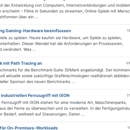
mit der Entwicklung von Computern, Internetverbindungen und mobile
 erscheint – Filme in Sekunden zu streamen, Online-Spiele mit Mens
ttformen über ein ...
ung Gaming-Hardware beeinflussen
1
ele zu spielen. Heute kaufen sie Hardware, um Spiele zu spielen,
nterhalten. Dieser Wandel hat die Anforderungen an Prozessoren,
 verändert. Was ...
mit Path Tracing an
03
Benchmarks für die Benchmark-Suite 3DMark angekündigt. Der komme
oll aktuelle sowie zukünftige Grafiktechnologien realitätsnah abbilden
izieller Sponsor des neuen Benchmarks ...
ndustriellen Fernzugriff mit IXON
2
Fernzugriff mit IXON stehen für eine moderne Art, Maschinenparks,
aus der Ferne zu überwachen und zu verwalten. In der Fertigungsindus
 Bedarf, weltweit auf Steuerungen, Daten ...
 für On-Premises-Workloads
1