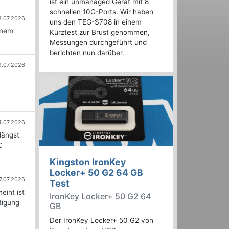
ist ein unmanaged Gerät mit 8
schnellen 10G-Ports. Wir haben
3.07.2026
uns den TEG-S708 in einem
inem
Kurztest zur Brust genommen,
Messungen durchgeführt und
berichten nun darüber.
1.07.2026
4.07.2026
längst
C
Kingston IronKey
Locker+ 50 G2 64 GB
7.07.2026
Test
eint ist
IronKey Locker+ 50 G2 64
tigung
GB
Der IronKey Locker+ 50 G2 von