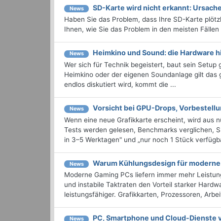
SD-Karte wird nicht erkannt: Ursac
News
Haben Sie das Problem, dass Ihre SD-Karte plötzli
Ihnen, wie Sie das Problem in den meisten Fälle
Heimkino und Sound: die Hardware 
News
Wer sich für Technik begeistert, baut sein Setu
Heimkino oder der eigenen Soundanlage gilt das
endlos diskutiert wird, kommt die ...
Vorsicht bei GPU-Drops, Vorbestell
News
Wenn eine neue Grafikkarte erscheint, wird aus 
Tests werden gelesen, Benchmarks verglichen, Sh
in 3–5 Werktagen" und „nur noch 1 Stück verfügbar"
Warum Kühlungsdesign für moderne 
News
Moderne Gaming PCs liefern immer mehr Leistun
und instabile Taktraten den Vorteil starker Hard
leistungsfähiger. Grafikkarten, Prozessoren, Arb
PC, Smartphone und Cloud-Dienste v
News