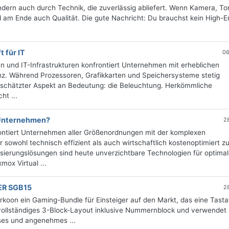
ndern auch durch Technik, die zuverlässig abliefert. Wenn Kamera, To
nd am Ende auch Qualität. Die gute Nachricht: Du brauchst kein High-E
 für IT
06
 und IT-Infrastrukturen konfrontiert Unternehmen mit erheblichen
nz. Während Prozessoren, Grafikkarten und Speichersysteme stetig
erschätzter Aspekt an Bedeutung: die Beleuchtung. Herkömmliche
ht ...
 Unternehmen?
2
frontiert Unternehmen aller Größenordnungen mit der komplexen
 sowohl technisch effizient als auch wirtschaftlich kostenoptimiert z
lisierungslösungen sind heute unverzichtbare Technologien für optima
mox Virtual ...
LER SGB15
2
oon ein Gaming-Bundle für Einsteiger auf den Markt, das eine Tasta
n vollständiges 3-Block-Layout inklusive Nummernblock und verwendet
ses und angenehmes ...