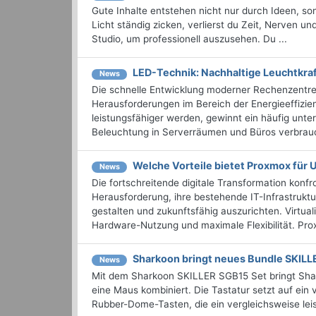
Gute Inhalte entstehen nicht nur durch Ideen, so
Licht ständig zicken, verlierst du Zeit, Nerven u
Studio, um professionell auszusehen. Du ...
LED-Technik: Nachhaltige Leuchtkraft
News
Die schnelle Entwicklung moderner Rechenzentren
Herausforderungen im Bereich der Energieeffizie
leistungsfähiger werden, gewinnt ein häufig unt
Beleuchtung in Serverräumen und Büros verbrauc
Welche Vorteile bietet Proxmox für
News
Die fortschreitende digitale Transformation kon
Herausforderung, ihre bestehende IT-Infrastruktur
gestalten und zukunftsfähig auszurichten. Virtua
Hardware-Nutzung und maximale Flexibilität. Prox
Sharkoon bringt neues Bundle SKIL
News
Mit dem Sharkoon SKILLER SGB15 Set bringt Shark
eine Maus kombiniert. Die Tastatur setzt auf ei
Rubber-Dome-Tasten, die ein vergleichsweise lei