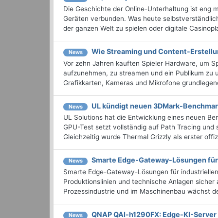
Die Geschichte der Online-Unterhaltung ist eng 
Geräten verbunden. Was heute selbstverständlich
der ganzen Welt zu spielen oder digitale Casinopla
Wie Streaming und Content-Erstell
News
Vor zehn Jahren kauften Spieler Hardware, um Spi
aufzunehmen, zu streamen und ein Publikum zu u
Grafikkarten, Kameras und Mikrofone grundlegend
UL kündigt neuen 3DMark-Benchmark 
News
UL Solutions hat die Entwicklung eines neuen 
GPU-Test setzt vollständig auf Path Tracing und s
Gleichzeitig wurde Thermal Grizzly als erster off
Smarte Edge-Gateway-Lösungen für i
News
Smarte Edge-Gateway-Lösungen für industriellen 
Produktionslinien und technische Anlagen sicher 
Prozessindustrie und im Maschinenbau wächst der
QNAP QAI-h1290FX: Edge-KI-Server
News