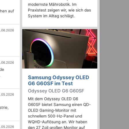
modernste Mährobotik. Im
n
Praxistest zeigen wir, wie sich das
chen auf
System im Alltag schlägt.
3.06.2026
.06.2026
nde
.
Samsung Odyssey OLED
G6 G60SF im Test
Odyssey OLED G6 G60SF
1.05.2026
Mit dem Odyssey OLED G6
G60SF bietet Samsung einen QD-
trie,
OLED Gaming-Monitor mit
schnellem 500-Hz-Panel und
WQHD-Auflösung an. Wir haben
1.05.2026
den 27 Zoll großen Monitor auf