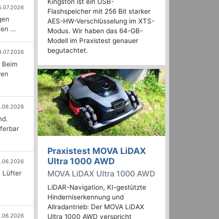
Kingston ist ein USB-
5.07.2026
Flashspeicher mit 256 Bit starker
gen
AES-HW-Verschlüsselung im XTS-
n ...
Modus. Wir haben das 64-GB-
Modell im Praxistest genauer
begutachtet.
4.07.2026
. Beim
ren
.06.2026
nd.
ferbar
Praxistest MOVA LiDAX
Ultra 1000 AWD
.06.2026
MOVA LiDAX Ultra 1000 AWD
 Lüfter
LiDAR-Navigation, KI-gestützte
Hinderniserkennung und
Allradantrieb: Der MOVA LiDAX
6.06.2026
Ultra 1000 AWD verspricht