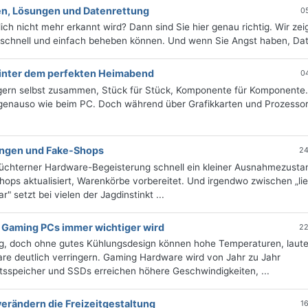
hen, Lösungen und Datenrettung
0
ch nicht mehr erkannt wird? Dann sind Sie hier genau richtig. Wir zei
n schnell und einfach beheben können. Und wenn Sie Angst haben, Date
hinter dem perfekten Heimabend
0
p gern selbst zusammen, Stück für Stück, Komponente für Komponente
 genauso wie beim PC. Doch während über Grafikkarten und Prozesso
ungen und Fake-Shops
24
nüchterner Hardware-Begeisterung schnell ein kleiner Ausnahmezusta
ops aktualisiert, Warenkörbe vorbereitet. Und irgendwo zwischen „lie
 setzt bei vielen der Jagdinstinkt ...
Gaming PCs immer wichtiger wird
22
g, doch ohne gutes Kühlungsdesign können hohe Temperaturen, laute
ware deutlich verringern. Gaming Hardware wird von Jahr zu Jahr
eitsspeicher und SSDs erreichen höhere Geschwindigkeiten, ...
erändern die Freizeitgestaltung
1