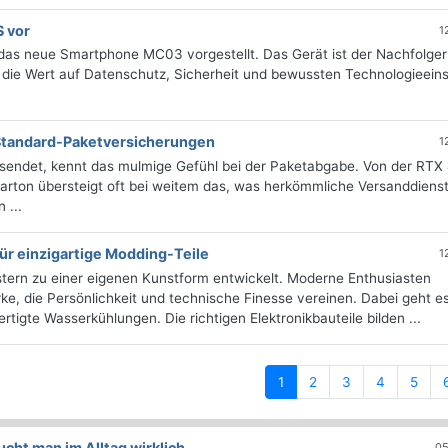
S vor
1
 das neue Smartphone MC03 vorgestellt. Das Gerät ist der Nachfolger
, die Wert auf Datenschutz, Sicherheit und bewussten Technologieein
 Standard-Paketversicherungen
1
sendet, kennt das mulmige Gefühl bei der Paketabgabe. Von der RTX
arton übersteigt oft bei weitem das, was herkömmliche Versanddienst
 ...
für einzigartige Modding-Teile
1
ern zu einer eigenen Kunstform entwickelt. Moderne Enthusiasten
ke, die Persönlichkeit und technische Finesse vereinen. Dabei geht es
igte Wasserkühlungen. Die richtigen Elektronikbauteile bilden ...
(current)
1
2
3
4
5
ht man im Alltag wirklich
05