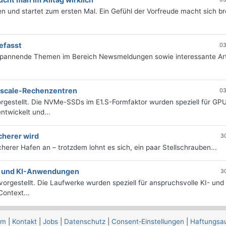
 und startet zum ersten Mal. Ein Gefühl der Vorfreude macht sich bre
efasst
03
 spannende Themen im Bereich Newsmeldungen sowie interessante Art
erscale-Rechenzentren
03
rgestellt. Die NVMe-SSDs im E1.S-Formfaktor wurden speziell für GP
twickelt und...
cherer wird
3
icherer Hafen an – trotzdem lohnt es sich, ein paar Stellschrauben...
e- und KI-Anwendungen
3
orgestellt. Die Laufwerke wurden speziell für anspruchsvolle KI- und
ontext...
um
|
Kontakt
|
Jobs
|
Datenschutz
|
Consent‑Einstellungen
|
Haftungsa