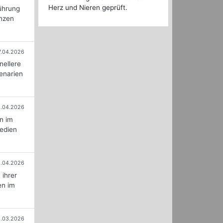
Herz und Nieren geprüft.
ührung
enzen
7.04.2026
nellere
zenarien
1.04.2026
n im
medien
3.04.2026
ihrer
en im
.03.2026