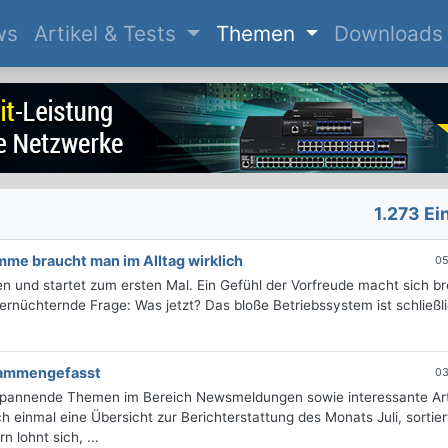
(current)
ws
Artikel & Tests
Themen
Downloads
1.273 Ei
me braucht man im Alltag wirklich
05
 und startet zum ersten Mal. Ein Gefühl der Vorfreude macht sich bre
ernüchternde Frage: Was jetzt? Das bloße Betriebssystem ist schließl
usammengefasst
03
 spannende Themen im Bereich Newsmeldungen sowie interessante Art
 einmal eine Übersicht zur Berichterstattung des Monats Juli, sortie
 lohnt sich, ...