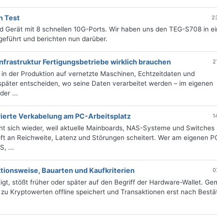
h Test
2
 Gerät mit 8 schnellen 10G-Ports. Wir haben uns den TEG-S708 in e
eführt und berichten nun darüber.
nfrastruktur Fertigungsbetriebe wirklich brauchen
2
r in der Produktion auf vernetzte Maschinen, Echtzeitdaten und
 später entscheiden, wo seine Daten verarbeitet werden – im eigenen
er ...
ierte Verkabelung am PC-Arbeitsplatz
1
hnt sich wieder, weil aktuelle Mainboards, NAS-Systeme und Switches 
ft an Reichweite, Latenz und Störungen scheitert. Wer am eigenen P
, ...
tionsweise, Bauarten und Kaufkriterien
0
gt, stößt früher oder später auf den Begriff der Hardware-Wallet. Gem
 zu Kryptowerten offline speichert und Transaktionen erst nach Bestä