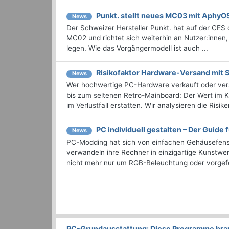
Punkt. stellt neues MC03 mit AphyO
News
Der Schweizer Hersteller Punkt. hat auf der CES
MC02 und richtet sich weiterhin an Nutzer:innen
legen. Wie das Vorgängermodell ist auch ...
Risikofaktor Hardware-Versand mit
News
Wer hochwertige PC-Hardware verkauft oder ver
bis zum seltenen Retro-Mainboard: Der Wert im K
im Verlustfall erstatten. Wir analysieren die Risiken
PC individuell gestalten – Der Guide 
News
PC-Modding hat sich von einfachen Gehäusefenst
verwandeln ihre Rechner in einzigartige Kunstwer
nicht mehr nur um RGB-Beleuchtung oder vorgefert
PC-Grundausstattung: Diese Programme brauc