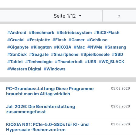
Seite 1/12
»
#
Android
#
Benchmark
#
Betriebssystem
#
BiCS-Flash
#
Crucial
#
Festplatte
#
Flash
#
Gamer
#
Gehäuse
#
Gigabyte
#
Kingston
#
KIOXIA
#
Mac
#
NVMe
#
Samsung
#
SanDisk
#
Seagate
#
Smartphone
#
Spielkonsole
#
SSD
#
Tablet
#
Technologie
#
Thunderbolt
#
USB
#
WD_BLACK
#
Western Digital
#
Windows
PC-Grundausstattung: Diese Programme
05.08.2026
braucht man im Alltag wirklich
Juli 2026: Die Bericht­erstattung
03.08.2026
zusammengefasst
KIOXIA NX1: PCIe-5.0-SSDs für KI- und
03.08.2026
Hyperscale-Rechenzentren