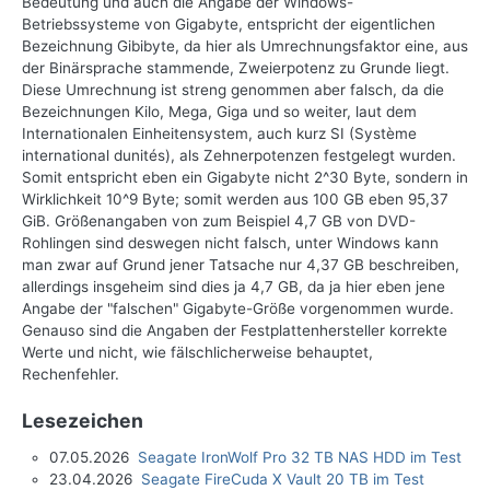
Bedeutung und auch die Angabe der Windows-
Betriebssysteme von Gigabyte, entspricht der eigentlichen
Bezeichnung Gibibyte, da hier als Umrechnungsfaktor eine, aus
der Binärsprache stammende, Zweierpotenz zu Grunde liegt.
Diese Umrechnung ist streng genommen aber falsch, da die
Bezeichnungen Kilo, Mega, Giga und so weiter, laut dem
Internationalen Einheitensystem, auch kurz SI (Système
international dunités), als Zehnerpotenzen festgelegt wurden.
Somit entspricht eben ein Gigabyte nicht 2^30 Byte, sondern in
Wirklichkeit 10^9 Byte; somit werden aus 100 GB eben 95,37
GiB. Größenangaben von zum Beispiel 4,7 GB von DVD-
Rohlingen sind deswegen nicht falsch, unter Windows kann
man zwar auf Grund jener Tatsache nur 4,37 GB beschreiben,
allerdings insgeheim sind dies ja 4,7 GB, da ja hier eben jene
Angabe der "falschen" Gigabyte-Größe vorgenommen wurde.
Genauso sind die Angaben der Festplattenhersteller korrekte
Werte und nicht, wie fälschlicherweise behauptet,
Rechenfehler.
Lesezeichen
07.05.2026
Seagate IronWolf Pro 32 TB NAS HDD im Test
23.04.2026
Seagate FireCuda X Vault 20 TB im Test