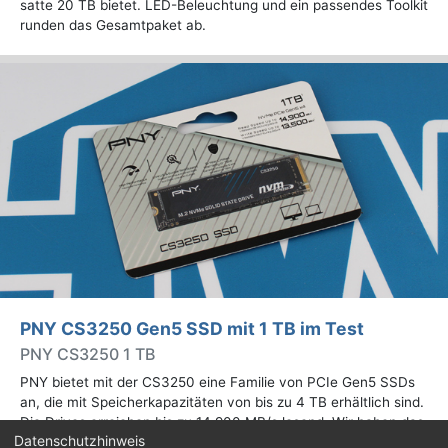
satte 20 TB bietet. LED-Beleuchtung und ein passendes Toolkit
runden das Gesamtpaket ab.
PNY CS3250 Gen5 SSD mit 1 TB im Test
PNY CS3250 1 TB
PNY bietet mit der CS3250 eine Familie von PCIe Gen5 SSDs
an, die mit Speicherkapazitäten von bis zu 4 TB erhältlich sind.
Die Drives erreichen bis zu 14.900 MB/s lesend. Wir haben das
Datenschutzhinweis
1-TB-Modell getestet.