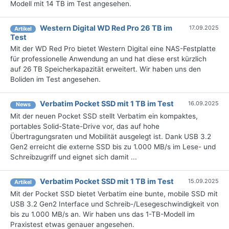
Modell mit 14 TB im Test angesehen.
Western Digital WD Red Pro 26 TB im
17.09.2025
Artikel
Test
Mit der WD Red Pro bietet Western Digital eine NAS-Festplatte
für professionelle Anwendung an und hat diese erst kürzlich
auf 26 TB Speicherkapazität erweitert. Wir haben uns den
Boliden im Test angesehen.
Verbatim Pocket SSD mit 1 TB im Test
16.09.2025
News
Mit der neuen Pocket SSD stellt Verbatim ein kompaktes,
portables Solid-State-Drive vor, das auf hohe
Übertragungsraten und Mobilität ausgelegt ist. Dank USB 3.2
Gen2 erreicht die externe SSD bis zu 1.000 MB/s im Lese- und
Schreibzugriff und eignet sich damit ...
Verbatim Pocket SSD mit 1 TB im Test
15.09.2025
Artikel
Mit der Pocket SSD bietet Verbatim eine bunte, mobile SSD mit
USB 3.2 Gen2 Interface und Schreib-/Lesegeschwindigkeit von
bis zu 1.000 MB/s an. Wir haben uns das 1-TB-Modell im
Praxistest etwas genauer angesehen.