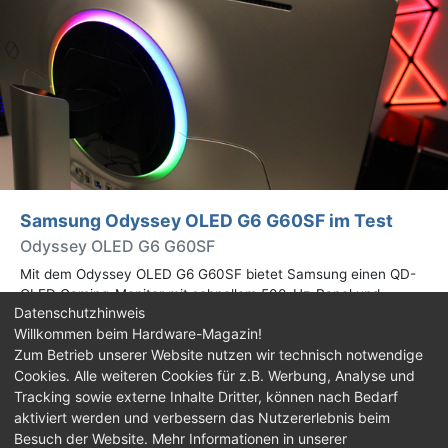
Samsung Odyssey OLED G6 G60SF im Test
Odyssey OLED G6 G60SF
Mit dem Odyssey OLED G6 G60SF bietet Samsung einen QD-
OLED Gaming-Monitor mit schnellem 500-Hz-Panel und
Datenschutzhinweis
WQHD-Auflösung an. Wir haben den 27 Zoll großen Monitor auf
Willkommen beim Hardware-Magazin!
Herz und Nieren geprüft.
Zum Betrieb unserer Website nutzen wir technisch notwendige
Cookies. Alle weiteren Cookies für z.B. Werbung, Analyse und
Impressum
|
Kontakt
|
Jobs
|
Datenschutz
|
Tracking sowie externe Inhalte Dritter, können nach Bedarf
Consent‑Einstellungen
|
Haftungsausschluss
aktiviert werden und verbessern das Nutzererlebnis beim
Besuch der Website. Mehr Informationen in unserer