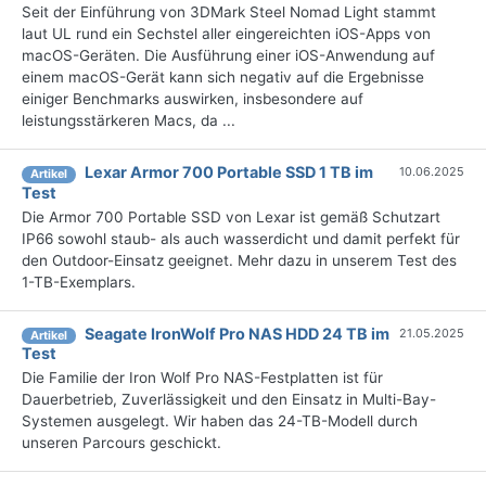
Seit der Einführung von 3DMark Steel Nomad Light stammt
laut UL rund ein Sechstel aller eingereichten iOS-Apps von
macOS-Geräten. Die Ausführung einer iOS-Anwendung auf
einem macOS-Gerät kann sich negativ auf die Ergebnisse
einiger Benchmarks auswirken, insbesondere auf
leistungsstärkeren Macs, da ...
Lexar Armor 700 Portable SSD 1 TB im
10.06.2025
Artikel
Test
Die Armor 700 Portable SSD von Lexar ist gemäß Schutzart
IP66 sowohl staub- als auch wasserdicht und damit perfekt für
den Outdoor-Einsatz geeignet. Mehr dazu in unserem Test des
1-TB-Exemplars.
Seagate IronWolf Pro NAS HDD 24 TB im
21.05.2025
Artikel
Test
Die Familie der Iron Wolf Pro NAS-Festplatten ist für
Dauerbetrieb, Zuverlässigkeit und den Einsatz in Multi-Bay-
Systemen ausgelegt. Wir haben das 24-TB-Modell durch
unseren Parcours geschickt.