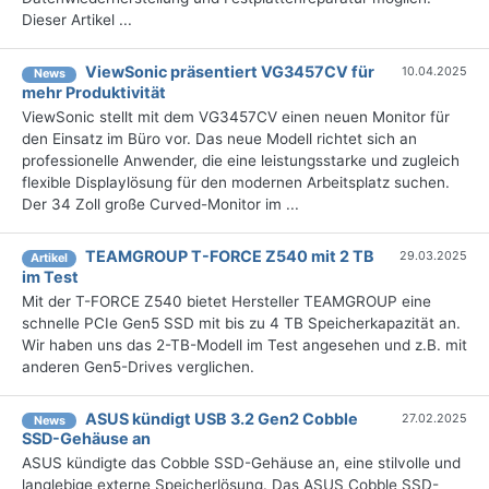
Dieser Artikel ...
ViewSonic präsentiert VG3457CV für
10.04.2025
News
mehr Produktivität
ViewSonic stellt mit dem VG3457CV einen neuen Monitor für
den Einsatz im Büro vor. Das neue Modell richtet sich an
professionelle Anwender, die eine leistungsstarke und zugleich
flexible Displaylösung für den modernen Arbeitsplatz suchen.
Der 34 Zoll große Curved-Monitor im ...
TEAMGROUP T-FORCE Z540 mit 2 TB
29.03.2025
Artikel
im Test
Mit der T-FORCE Z540 bietet Hersteller TEAMGROUP eine
schnelle PCIe Gen5 SSD mit bis zu 4 TB Speicherkapazität an.
Wir haben uns das 2-TB-Modell im Test angesehen und z.B. mit
anderen Gen5-Drives verglichen.
ASUS kündigt USB 3.2 Gen2 Cobble
27.02.2025
News
SSD-Gehäuse an
ASUS kündigte das Cobble SSD-Gehäuse an, eine stilvolle und
langlebige externe Speicherlösung. Das ASUS Cobble SSD-