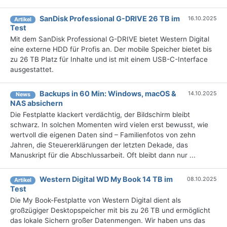
SanDisk Professional G-DRIVE 26 TB im
16.10.2025
Artikel
Test
Mit dem SanDisk Professional G-DRIVE bietet Western Digital
eine externe HDD für Profis an. Der mobile Speicher bietet bis
zu 26 TB Platz für Inhalte und ist mit einem USB-C-Interface
ausgestattet.
Backups in 60 Min: Windows, macOS &
14.10.2025
News
NAS absichern
Die Festplatte klackert verdächtig, der Bildschirm bleibt
schwarz. In solchen Momenten wird vielen erst bewusst, wie
wertvoll die eigenen Daten sind – Familienfotos von zehn
Jahren, die Steuererklärungen der letzten Dekade, das
Manuskript für die Abschlussarbeit. Oft bleibt dann nur ...
Western Digital WD My Book 14 TB im
08.10.2025
Artikel
Test
Die My Book-Festplatte von Western Digital dient als
großzügiger Desktopspeicher mit bis zu 26 TB und ermöglicht
das lokale Sichern großer Datenmengen. Wir haben uns das