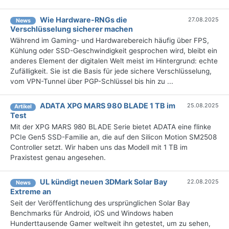
Wie Hardware-RNGs die
27.08.2025
News
Verschlüsselung sicherer machen
Während im Gaming- und Hardwarebereich häufig über FPS,
Kühlung oder SSD-Geschwindigkeit gesprochen wird, bleibt ein
anderes Element der digitalen Welt meist im Hintergrund: echte
Zufälligkeit. Sie ist die Basis für jede sichere Verschlüsselung,
vom VPN-Tunnel über PGP-Schlüssel bis hin zu ...
ADATA XPG MARS 980 BLADE 1 TB im
25.08.2025
Artikel
Test
Mit der XPG MARS 980 BLADE Serie bietet ADATA eine flinke
PCIe Gen5 SSD-Familie an, die auf den Silicon Motion SM2508
Controller setzt. Wir haben uns das Modell mit 1 TB im
Praxistest genau angesehen.
UL kündigt neuen 3DMark Solar Bay
22.08.2025
News
Extreme an
Seit der Veröffentlichung des ursprünglichen Solar Bay
Benchmarks für Android, iOS und Windows haben
Hunderttausende Gamer weltweit ihn getestet, um zu sehen,