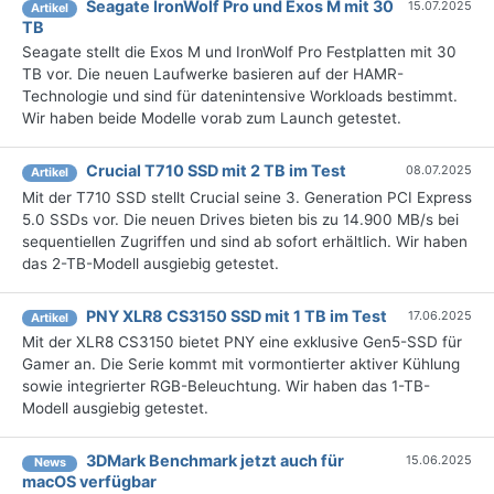
Seagate IronWolf Pro und Exos M mit 30
15.07.2025
Artikel
TB
Seagate stellt die Exos M und IronWolf Pro Festplatten mit 30
TB vor. Die neuen Laufwerke basieren auf der HAMR-
Technologie und sind für datenintensive Workloads bestimmt.
Wir haben beide Modelle vorab zum Launch getestet.
Crucial T710 SSD mit 2 TB im Test
08.07.2025
Artikel
Mit der T710 SSD stellt Crucial seine 3. Generation PCI Express
5.0 SSDs vor. Die neuen Drives bieten bis zu 14.900 MB/s bei
sequentiellen Zugriffen und sind ab sofort erhältlich. Wir haben
das 2-TB-Modell ausgiebig getestet.
PNY XLR8 CS3150 SSD mit 1 TB im Test
17.06.2025
Artikel
Mit der XLR8 CS3150 bietet PNY eine exklusive Gen5-SSD für
Gamer an. Die Serie kommt mit vormontierter aktiver Kühlung
sowie integrierter RGB-Beleuchtung. Wir haben das 1-TB-
Modell ausgiebig getestet.
3DMark Benchmark jetzt auch für
15.06.2025
News
macOS verfügbar