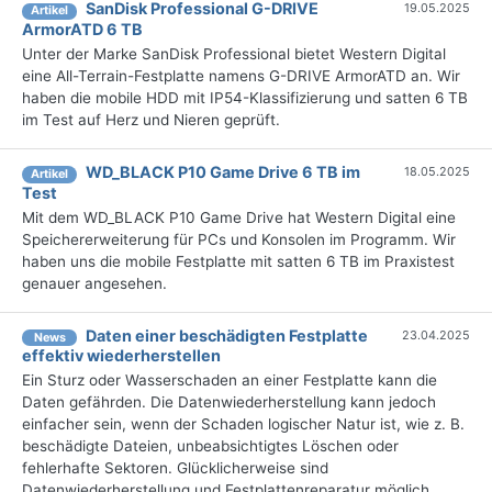
SanDisk Professional G-DRIVE
19.05.2025
Artikel
ArmorATD 6 TB
Unter der Marke SanDisk Professional bietet Western Digital
eine All-Terrain-Festplatte namens G-DRIVE ArmorATD an. Wir
haben die mobile HDD mit IP54-Klassifizierung und satten 6 TB
im Test auf Herz und Nieren geprüft.
WD_BLACK P10 Game Drive 6 TB im
18.05.2025
Artikel
Test
Mit dem WD_BLACK P10 Game Drive hat Western Digital eine
Speichererweiterung für PCs und Konsolen im Programm. Wir
haben uns die mobile Festplatte mit satten 6 TB im Praxistest
genauer angesehen.
Daten einer beschädigten Festplatte
23.04.2025
News
effektiv wiederherstellen
Ein Sturz oder Wasserschaden an einer Festplatte kann die
Daten gefährden. Die Datenwiederherstellung kann jedoch
einfacher sein, wenn der Schaden logischer Natur ist, wie z. B.
beschädigte Dateien, unbeabsichtigtes Löschen oder
fehlerhafte Sektoren. Glücklicherweise sind
Datenwiederherstellung und Festplattenreparatur möglich.