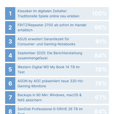
Klassiker im digitalen Zeitalter:
1
100%
Traditionelle Spiele online neu erleben
FRITZ!Repeater 2700 ab sofort im Handel
2
96%
erhältlich
ASUS erweitert Garantiezeit für
3
91%
Consumer- und Gaming-Notebooks
September 2025: Die Bericht­erstattung
4
84%
zusammengefasst
Western Digital WD My Book 14 TB im
5
78%
Test
AGON by AOC präsentiert neue 320-Hz-
6
78%
Gaming-Monitore
Backups in 60 Min: Windows, macOS &
7
67%
NAS absichern
SanDisk Professional G-DRIVE 26 TB im
8
64%