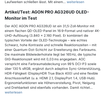
Laufwerken schließen lässt. Mit einem...
weiterlesen
Artikel/Test: AGON PRO AG326UD OLED-
Monitor im Test
Der AOC AGON PRO AG326UD ist ein 31,5-Zoll-Monitor mit
einem flachen QD-OLED-Panel im 16:9-Format und nativer 4K-
UHD-Auflösung (3.840 x 2.160 Pixel). Er kombiniert die
typischen Vorteile der OLED-Technologie – wie echtes
Schwarz, hohe Kontraste und schnelle Reaktionszeiten – mit
einer Quantum-Dot-Schicht zur Erweiterung des Farbraums.
Die maximale Bildwiederholrate liegt bei 165 Hz, die typische
GtG-Reaktionszeit wird mit 0,03 ms angegeben. AOC
verspricht eine Farbraumabdeckung von 99 % DCI-P3 sowie
über 130 % sRGB, ergänzt durch adaptive Sync-Unterstützung,
HDR-Fähigkeit (DisplayHDR True Black 400) und eine flexible
Anschlussvielfalt (u. a. HDMI 2.1, DisplayPort 1.4, USB-Hub).
Ergonomiefunktionen wie Höhenverstellung, Pivot, Neigung
und Drehbarkeit sind ebenfalls vorhanden. Damit richtet...
weiterlesen