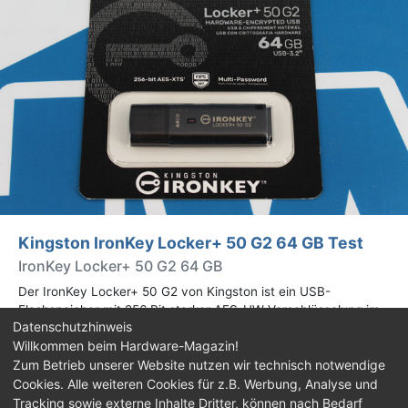
Kingston IronKey Locker+ 50 G2 64 GB Test
IronKey Locker+ 50 G2 64 GB
Der IronKey Locker+ 50 G2 von Kingston ist ein USB-
Flashspeicher mit 256 Bit starker AES-HW-Verschlüsselung im
Datenschutzhinweis
XTS-Modus. Wir haben das 64-GB-Modell im Praxistest
Willkommen beim Hardware-Magazin!
genauer begutachtet.
Zum Betrieb unserer Website nutzen wir technisch notwendige
Cookies. Alle weiteren Cookies für z.B. Werbung, Analyse und
Impressum
|
Kontakt
|
Jobs
|
Datenschutz
|
Tracking sowie externe Inhalte Dritter, können nach Bedarf