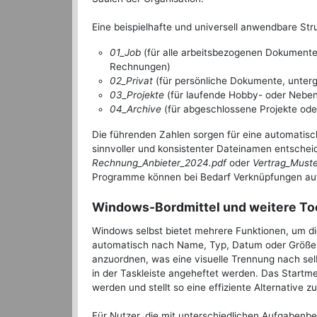
Eine beispielhafte und universell anwendbare Str
01_Job
(für alle arbeitsbezogenen Dokumente, 
Rechnungen)
02_Privat
(für persönliche Dokumente, unterg
03_Projekte
(für laufende Hobby- oder Neben
04_Archive
(für abgeschlossene Projekte ode
Die führenden Zahlen sorgen für eine automatisch
sinnvoller und konsistenter Dateinamen entschei
Rechnung_Anbieter_2024.pdf
oder
Vertrag_Muste
Programme können bei Bedarf Verknüpfungen auf d
Windows-Bordmittel und weitere Too
Windows selbst bietet mehrere Funktionen, um die
automatisch nach Name, Typ, Datum oder Größe sor
anzuordnen, was eine visuelle Trennung nach selb
in der Taskleiste angeheftet werden. Das Startme
werden und stellt so eine effiziente Alternative 
Für Nutzer, die mit unterschiedlichen Aufgabenbe