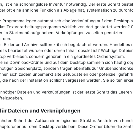
, ist eine schonungslose Inventur notwendig. Der erste Schritt beste
r oft eine ähnliche Funktion als Ablage hat, systematisch zu durchfo
erte Programme legen automatisch eine Verknüpfung auf dem Desktop a
das Textverarbeitungsprogramm wirklich von dort gestartet werden? O
der im Startmenü aufgehoben. Verknüpfungen zu selten genutzten
erden.
ilder und Archive sollten kritisch begutachtet werden. Handelt es s
eits bearbeitet wurden oder deren Inhalt obsolet ist? Wichtige Dateie
p verbleiben, sondern gehören in ein geordnetes Ordnersystem.
e im Download-Ordner und auf dem Desktop sammeln sich häufig do
ötigen Speicherplatz, sondern tragen ebenfalls zur Unübersichtlichkei
nen sich zudem unbemerkt alte Setupdateien oder potenziell gefährl
die nach der Installation schlicht vergessen werden. Sie sollten erk
ötiger Dateien und Verknüpfungen ist der letzte Schritt das Leeren
freizugeben.
für Dateien und Verknüpfungen
chsten Schritt der Aufbau einer logischen Struktur. Anstelle von hund
Hauptordner auf dem Desktop verbleiben. Diese Ordner bilden die zent