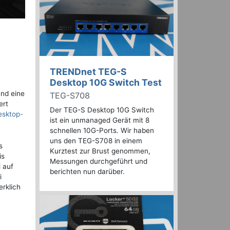
TRENDnet TEG-S
Desktop 10G Switch Test
und eine
TEG-S708
ert
Der TEG-S Desktop 10G Switch
esktop-
ist ein unmanaged Gerät mit 8
schnellen 10G-Ports. Wir haben
uns den TEG-S708 in einem
s
Kurztest zur Brust genommen,
is
Messungen durchgeführt und
 auf
berichten nun darüber.
i
rklich