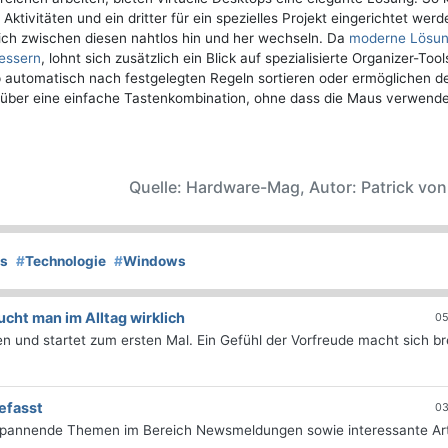
 Aktivitäten und ein dritter für ein spezielles Projekt eingerichtet werd
ich zwischen diesen nahtlos hin und her wechseln. Da
moderne Lösu
bessern
, lohnt sich zusätzlich ein Blick auf spezialisierte Organizer-Too
utomatisch nach festgelegten Regeln sortieren oder ermöglichen de
über eine einfache Tastenkombination, ohne dass die Maus verwend
Quelle: Hardware-Mag, Autor: Patrick vo
s
#
Technologie
#
Windows
ht man im Alltag wirklich
05
 und startet zum ersten Mal. Ein Gefühl der Vorfreude macht sich bre
efasst
03
 spannende Themen im Bereich Newsmeldungen sowie interessante Art