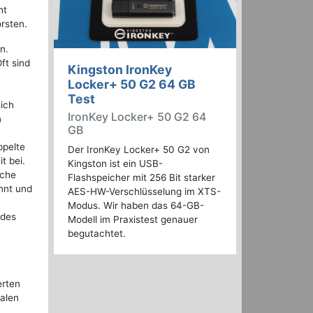
ht
rsten.
n.
ft sind
Kingston IronKey
Locker+ 50 G2 64 GB
Test
ich
IronKey Locker+ 50 G2 64
n
GB
ppelte
Der IronKey Locker+ 50 G2 von
t bei.
Kingston ist ein USB-
iche
Flashspeicher mit 256 Bit starker
annt und
AES-HW-Verschlüsselung im XTS-
Modus. Wir haben das 64-GB-
 des
Modell im Praxistest genauer
begutachtet.
erten
ralen