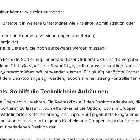
uktur könnte wie folgt aussehen:
unterteilt in weitere Unterordner wie Projekte, Administration oder
liedert in Finanzen, Versicherungen und Reisen)
projekte)
r alte Dateien, die noch aufbewahrt werden müssen)
 korrekte Sortierung. Innerhalb dieser Ordnerstruktur ist die Vergabe
dend. Statt
Brief.pdf
oder
Scan001.jpg
sollten aussagekräftige Namen
r_unterschrieben.pdf
verwendet werden. Für häufig benötigte Ordner
em Desktop angelegt werden, jedoch in einer streng kontrollierten 
ls: So hilft die Technik beim Aufräumen
 Übersicht zu wahren. Ein Rechtsklick auf den Desktop erlaubt es, di
tieren zu lassen. Noch effektiver ist die Option, Icons in Gruppen
stdefinierten Kriterien ermöglicht. Tipp: Häufig genutzte Programme 
nü kann hingegen mit eigenen Kacheln und Gruppen individuell organi
zum überladenen Desktop dar.
reichen arbeiten, bieten virtuelle Desktops eine elegante Lösung. So 