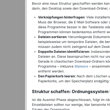
Bevor eine neue Struktur geschaffen werden kann
darin, den Desktop sowie den Download-Ordner, de
Verknüpfungen hinterfragen:
Viele installi
Muss der Browser, die E-Mail-Software oder 
diese Programme besser in der Taskleiste o
Programmen können bedenkenlos entfernt w
Dateien sortieren:
Herumliegende Dokumente, B
beispielsweise um temporäre Dateien, die ber
müssen zudem nicht zwingend auf dem Deskto
Doppelte Dateien identifizieren:
Insbesonder
Dateien an. Diese beanspruchen nicht nur unn
Gerade in chaotischen Download-Ordnern kön
Programme – inklusive
Malware
– ansammeln, 
entfernt werden.
Den Papierkorb leeren:
Nach dem Löschen unn
Papierkorbs, um den Speicherplatz endgültig 
Struktur schaffen: Ordnungssystem 
Ist die Ausmist-Phase abgeschlossen, folgt im nä
Einzeldateien sollten nur wenige, klar benannte 
Säulen der Organisation.