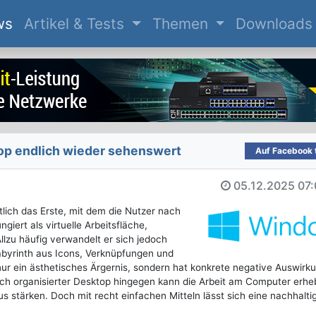
(current)
ws
Artikel & Tests
Themen
Downloads
p endlich wieder sehenswert
Auf Facebook t
05.12.2025
07:
ich das Erste, mit dem die Nutzer nach
iert als virtuelle Arbeitsfläche,
Allzu häufig verwandelt er sich jedoch
Labyrinth aus Icons, Verknüpfungen und
nur ein ästhetisches Ärgernis, sondern hat konkrete negative Auswirk
tisch organisierter Desktop hingegen kann die Arbeit am Computer erhe
s stärken. Doch mit recht einfachen Mitteln lässt sich eine nachhalti