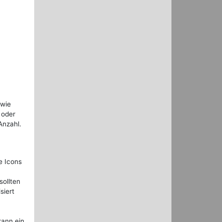
 wie
 oder
Anzahl.
e Icons
sollten
siert
kann ein