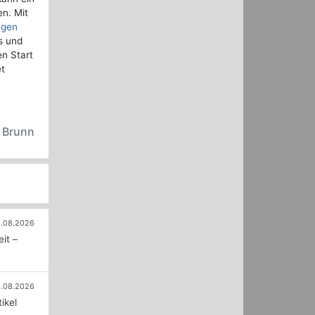
en. Mit
ngen
ls und
n Start
et
n Brunn
.08.2026
it –
.08.2026
ikel