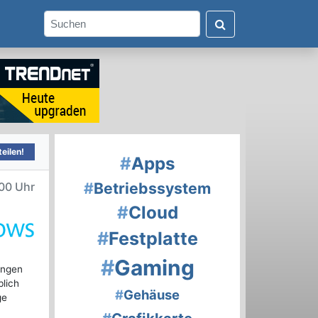
eilen!
#
Apps
#
Betriebssystem
00 Uhr
#
Cloud
#
Festplatte
#
Gaming
ungen
blich
#
Gehäuse
ge