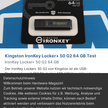
Kingston IronKey Locker+ 50 G2 64 GB Test
IronKey Locker+ 50 G2 64 GB
Der IronKey Locker+ 50 G2 von Kingston ist ein USB-
Flashspeicher mit 256 Bit starker AES-HW-Verschlüsselung im
Datenschutzhinweis
XTS-Modus. Wir haben das 64-GB-Modell im Praxistest
Willkommen beim Hardware-Magazin!
genauer begutachtet.
Zum Betrieb unserer Website nutzen wir technisch notwendige
Cookies. Alle weiteren Cookies für z.B. Werbung, Analyse und
Impressum
|
Kontakt
|
Jobs
|
Datenschutz
|
Tracking sowie externe Inhalte Dritter, können nach Bedarf
Consent‑Einstellungen
|
Haftungsausschluss
aktiviert werden und verbessern das Nutzererlebnis beim