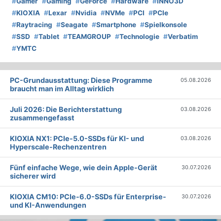
#
Gamer
#
Gaming
#
GeForce
#
Hardware
#
INNO3D
#
KIOXIA
#
Lexar
#
Nvidia
#
NVMe
#
PCI
#
PCIe
#
Raytracing
#
Seagate
#
Smartphone
#
Spielkonsole
#
SSD
#
Tablet
#
TEAMGROUP
#
Technologie
#
Verbatim
#
YMTC
PC-Grundausstattung: Diese Programme
05.08.2026
braucht man im Alltag wirklich
Juli 2026: Die Bericht­erstattung
03.08.2026
zusammengefasst
KIOXIA NX1: PCIe-5.0-SSDs für KI- und
03.08.2026
Hyperscale-Rechenzentren
Fünf einfache Wege, wie dein Apple-Gerät
30.07.2026
sicherer wird
KIOXIA CM10: PCIe-6.0-SSDs für Enterprise-
30.07.2026
und KI-Anwendungen