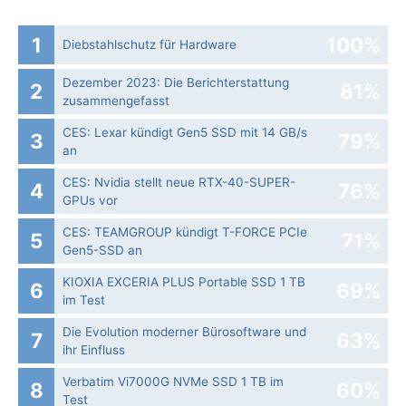
1
100%
Diebstahlschutz für Hardware
Dezember 2023: Die Bericht­erstattung
2
81%
zusammengefasst
CES: Lexar kündigt Gen5 SSD mit 14 GB/s
3
79%
an
CES: Nvidia stellt neue RTX-40-SUPER-
4
76%
GPUs vor
CES: TEAMGROUP kündigt T-FORCE PCIe
5
71%
Gen5-SSD an
KIOXIA EXCERIA PLUS Portable SSD 1 TB
6
69%
im Test
Die Evolution moderner Bürosoftware und
7
63%
ihr Einfluss
Verbatim Vi7000G NVMe SSD 1 TB im
8
60%
Test