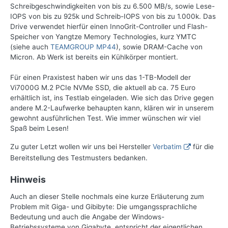
Schreibgeschwindigkeiten von bis zu 6.500 MB/s, sowie Lese-
IOPS von bis zu 925k und Schreib-IOPS von bis zu 1.000k. Das
Drive verwendet hierfür einen InnoGrit-Controller und Flash-
Speicher von Yangtze Memory Technologies, kurz YMTC
(siehe auch
TEAMGROUP MP44
), sowie DRAM-Cache von
Micron. Ab Werk ist bereits ein Kühlkörper montiert.
Für einen Praxistest haben wir uns das 1-TB-Modell der
Vi7000G M.2 PCIe NVMe SSD, die aktuell ab ca. 75 Euro
erhältlich ist, ins Testlab eingeladen. Wie sich das Drive gegen
andere M.2-Laufwerke behaupten kann, klären wir in unserem
gewohnt ausführlichen Test. Wie immer wünschen wir viel
Spaß beim Lesen!
Zu guter Letzt wollen wir uns bei Hersteller
Verbatim
für die
Bereitstellung des Testmusters bedanken.
Hinweis
Auch an dieser Stelle nochmals eine kurze Erläuterung zum
Problem mit Giga- und Gibibyte: Die umgangssprachliche
Bedeutung und auch die Angabe der Windows-
Betriebssysteme von Gigabyte, entspricht der eigentlichen