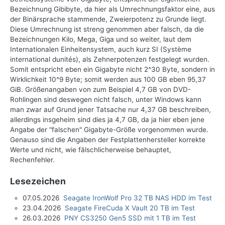
Bezeichnung Gibibyte, da hier als Umrechnungsfaktor eine, aus
der Binärsprache stammende, Zweierpotenz zu Grunde liegt.
Diese Umrechnung ist streng genommen aber falsch, da die
Bezeichnungen Kilo, Mega, Giga und so weiter, laut dem
Internationalen Einheitensystem, auch kurz SI (Système
international dunités), als Zehnerpotenzen festgelegt wurden.
Somit entspricht eben ein Gigabyte nicht 2^30 Byte, sondern in
Wirklichkeit 10^9 Byte; somit werden aus 100 GB eben 95,37
GiB. Größenangaben von zum Beispiel 4,7 GB von DVD-
Rohlingen sind deswegen nicht falsch, unter Windows kann
man zwar auf Grund jener Tatsache nur 4,37 GB beschreiben,
allerdings insgeheim sind dies ja 4,7 GB, da ja hier eben jene
Angabe der "falschen" Gigabyte-Größe vorgenommen wurde.
Genauso sind die Angaben der Festplattenhersteller korrekte
Werte und nicht, wie fälschlicherweise behauptet,
Rechenfehler.
Lesezeichen
07.05.2026
Seagate IronWolf Pro 32 TB NAS HDD im Test
23.04.2026
Seagate FireCuda X Vault 20 TB im Test
26.03.2026
PNY CS3250 Gen5 SSD mit 1 TB im Test