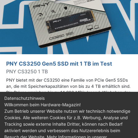
PNY CS3250 Gen5 SSD mit 1 TB im Test
PNY CS3250 1 TB
PNY bietet mit der CS3250 eine Familie von PCIe Gen5 SSDs
an, die mit Speicherkapazitäten von bis zu 4 TB erhältlich sind.
Die Drives erreichen bis zu 14.900 MB/s lesend. Wir haben das
Datenschutzhinweis
1-TB-Modell getestet.
Willkommen beim Hardware-Magazin!
Zum Betrieb unserer Website nutzen wir technisch notwendige
Impressum
|
Kontakt
|
Jobs
|
Datenschutz
|
Cookies. Alle weiteren Cookies für z.B. Werbung, Analyse und
Consent‑Einstellungen
|
Haftungsausschluss
Tracking sowie externe Inhalte Dritter, können nach Bedarf
aktiviert werden und verbessern das Nutzererlebnis beim
Feed
Facebook
YouTube
TikTok
Besuch der Website. Mehr Informationen in unserer