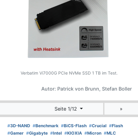
Verbatim Vi7000G PCIe NVMe SSD 1 TB im Test.
Autor: Patrick von Brunn, Stefan Boller
Seite 1/12
»
#
3D-NAND
#
Benchmark
#
BiCS-Flash
#
Crucial
#
Flash
#
Gamer
#
Gigabyte
#
Intel
#
KIOXIA
#
Micron
#
MLC