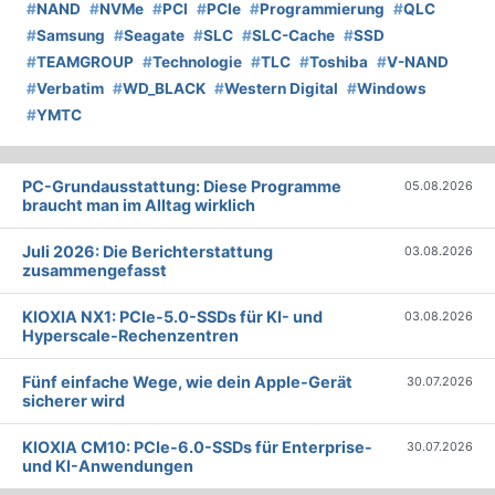
#
NAND
#
NVMe
#
PCI
#
PCIe
#
Programmierung
#
QLC
#
Samsung
#
Seagate
#
SLC
#
SLC-Cache
#
SSD
#
TEAMGROUP
#
Technologie
#
TLC
#
Toshiba
#
V-NAND
#
Verbatim
#
WD_BLACK
#
Western Digital
#
Windows
#
YMTC
PC-Grundausstattung: Diese Programme
05.08.2026
braucht man im Alltag wirklich
Juli 2026: Die Bericht­erstattung
03.08.2026
zusammengefasst
KIOXIA NX1: PCIe-5.0-SSDs für KI- und
03.08.2026
Hyperscale-Rechenzentren
Fünf einfache Wege, wie dein Apple-Gerät
30.07.2026
sicherer wird
KIOXIA CM10: PCIe-6.0-SSDs für Enterprise-
30.07.2026
und KI-Anwendungen