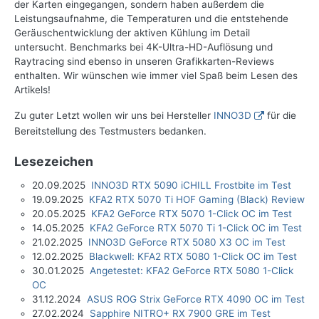
der Karten eingegangen, sondern haben außerdem die
Leistungsaufnahme, die Temperaturen und die entstehende
Geräuschentwicklung der aktiven Kühlung im Detail
untersucht. Benchmarks bei 4K-Ultra-HD-Auflösung und
Raytracing sind ebenso in unseren Grafikkarten-Reviews
enthalten. Wir wünschen wie immer viel Spaß beim Lesen des
Artikels!
Zu guter Letzt wollen wir uns bei Hersteller
INNO3D
für die
Bereitstellung des Testmusters bedanken.
Lesezeichen
20.09.2025
INNO3D RTX 5090 iCHILL Frostbite im Test
19.09.2025
KFA2 RTX 5070 Ti HOF Gaming (Black) Review
20.05.2025
KFA2 GeForce RTX 5070 1-Click OC im Test
14.05.2025
KFA2 GeForce RTX 5070 Ti 1-Click OC im Test
21.02.2025
INNO3D GeForce RTX 5080 X3 OC im Test
12.02.2025
Blackwell: KFA2 RTX 5080 1-Click OC im Test
30.01.2025
Angetestet: KFA2 GeForce RTX 5080 1-Click
OC
31.12.2024
ASUS ROG Strix GeForce RTX 4090 OC im Test
27.02.2024
Sapphire NITRO+ RX 7900 GRE im Test