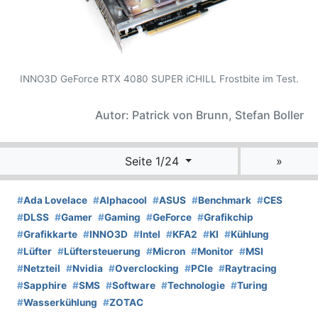
INNO3D GeForce RTX 4080 SUPER iCHILL Frostbite im Test.
Autor: Patrick von Brunn, Stefan Boller
Seite 1/24
»
#
Ada Lovelace
#
Alphacool
#
ASUS
#
Benchmark
#
CES
#
DLSS
#
Gamer
#
Gaming
#
GeForce
#
Grafikchip
#
Grafikkarte
#
INNO3D
#
Intel
#
KFA2
#
KI
#
Kühlung
#
Lüfter
#
Lüftersteuerung
#
Micron
#
Monitor
#
MSI
#
Netzteil
#
Nvidia
#
Overclocking
#
PCIe
#
Raytracing
#
Sapphire
#
SMS
#
Software
#
Technologie
#
Turing
#
Wasserkühlung
#
ZOTAC