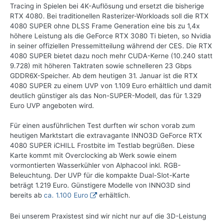
Tracing in Spielen bei 4K-Auflösung und ersetzt die bisherige
RTX 4080. Bei traditionellen Rasterizer-Workloads soll die RTX
4080 SUPER ohne DLSS Frame Generation eine bis zu 1,4x
höhere Leistung als die GeForce RTX 3080 Ti bieten, so Nvidia
in seiner offiziellen Pressemitteilung während der CES. Die RTX
4080 SUPER bietet dazu noch mehr CUDA-Kerne (10.240 statt
9.728) mit höheren Taktraten sowie schnelleren 23 Gbps
GDDR6X-Speicher. Ab dem heutigen 31. Januar ist die RTX
4080 SUPER zu einem UVP von 1.109 Euro erhältlich und damit
deutlich günstiger als das Non-SUPER-Modell, das für 1.329
Euro UVP angeboten wird.
Für einen ausführlichen Test durften wir schon vorab zum
heutigen Marktstart die extravagante INNO3D GeForce RTX
4080 SUPER iCHILL Frostbite im Testlab begrüßen. Diese
Karte kommt mit Overclocking ab Werk sowie einem
vormontierten Wasserkühler von Alphacool inkl. RGB-
Beleuchtung. Der UVP für die kompakte Dual-Slot-Karte
beträgt 1.219 Euro. Günstigere Modelle von INNO3D sind
bereits ab
ca. 1.100 Euro
erhältlich.
Bei unserem Praxistest sind wir nicht nur auf die 3D-Leistung