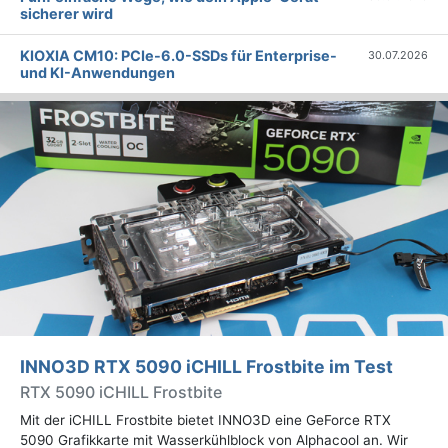
sicherer wird
KIOXIA CM10: PCIe-6.0-SSDs für Enterprise-
30.07.2026
und KI-Anwendungen
INNO3D RTX 5090 iCHILL Frostbite im Test
RTX 5090 iCHILL Frostbite
Mit der iCHILL Frostbite bietet INNO3D eine GeForce RTX
5090 Grafikkarte mit Wasserkühlblock von Alphacool an. Wir