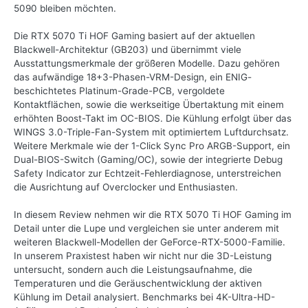
5090 bleiben möchten.
Die RTX 5070 Ti HOF Gaming basiert auf der aktuellen
Blackwell-Architektur (GB203) und übernimmt viele
Ausstattungsmerkmale der größeren Modelle. Dazu gehören
das aufwändige 18+3-Phasen-VRM-Design, ein ENIG-
beschichtetes Platinum-Grade-PCB, vergoldete
Kontaktflächen, sowie die werkseitige Übertaktung mit einem
erhöhten Boost-Takt im OC-BIOS. Die Kühlung erfolgt über das
WINGS 3.0-Triple-Fan-System mit optimiertem Luftdurchsatz.
Weitere Merkmale wie der 1-Click Sync Pro ARGB-Support, ein
Dual-BIOS-Switch (Gaming/OC), sowie der integrierte Debug
Safety Indicator zur Echtzeit-Fehlerdiagnose, unterstreichen
die Ausrichtung auf Overclocker und Enthusiasten.
In diesem Review nehmen wir die RTX 5070 Ti HOF Gaming im
Detail unter die Lupe und vergleichen sie unter anderem mit
weiteren Blackwell-Modellen der GeForce-RTX-5000-Familie.
In unserem Praxistest haben wir nicht nur die 3D-Leistung
untersucht, sondern auch die Leistungsaufnahme, die
Temperaturen und die Geräuschentwicklung der aktiven
Kühlung im Detail analysiert. Benchmarks bei 4K-Ultra-HD-