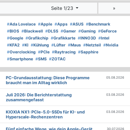
Seite 1/23
»
#
Ada Lovelace
#
Apple
#
Apps
#
ASUS
#
Benchmark
#
BIOS
#
Blackwell
#
DLSS
#
Gamer
#
Gaming
#
GeForce
#
Google
#
Grafikchip
#
Grafikkarte
#
INNO3D
#
Intel
#
KFA2
#
KI
#
Kühlung
#
Lüfter
#
Maus
#
Netzteil
#
Nvidia
#
Overclocking
#
PCIe
#
Raytracing
#
Sapphire
#
Smartphone
#
SMS
#
ZOTAC
PC-Grundausstattung: Diese Programme
05.08.2026
braucht man im Alltag wirklich
Juli 2026: Die Bericht­erstattung
03.08.2026
zusammengefasst
KIOXIA NX1: PCIe-5.0-SSDs für KI- und
03.08.2026
Hyperscale-Rechenzentren
Fünf einfache Wege, wie dein Apple-Gerät
30.07.2026