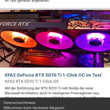
im Test genauer angesehen.
KFA2 GeForce RTX 5070 Ti 1-Click OC im Test
KFA2 RTX 5070 Ti 1-Click OC
Mit der Einführung der RTX 5070 Ti rollt Nvidia die neue
Blackwell-Architektur auch in niedrigeren Preisregionen aus.
Wir haben uns einen frischen KFA2-Boliden mit 1-Click OC und
Datenschutzhinweis
schicker RGB-Beleuchtung angesehen.
Willkommen beim Hardware-Magazin!