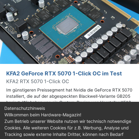
KFA2 GeForce RTX 5070 1-Click OC im Test
KFA2 RTX 5070 1-Click OC
Im günstigeren Preissegment hat Nvidia die GeForce RTX 5070
installiert, die auf der abgespeckten Blackwell-Variante GB205
basiert. Wir haben uns ein Custom-Design von Hersteller KFA2
Datenschutzhinweis
im Test genauer angesehen.
Willkommen beim Hardware-Magazin!
Zum Betrieb unserer Website nutzen wir technisch notwendige
Cookies. Alle weiteren Cookies für z.B. Werbung, Analyse und
Impressum
|
Kontakt
|
Jobs
|
Datenschutz
|
Consent‑Einstellungen
|
Haftungsausschluss
Tracking sowie externe Inhalte Dritter, können nach Bedarf