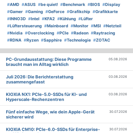
#
AMD
#
ASUS
#
be quiet!
#
Benchmark
#
BIOS
#
Display
#
Gamer
#
Gaming
#
GeForce
#
Grafikchip
#
Grafikkarte
#
INNO3D
#
Intel
#
KFA2
#
Kühlung
#
Lüfter
#
Lüftersteuerung
#
Mainboard
#
Monitor
#
MSI
#
Netzteil
#
Nvidia
#
Overclocking
#
PCIe
#
Radeon
#
Raytracing
#
RDNA
#
Ryzen
#
Sapphire
#
Technologie
#
ZOTAC
PC-Grundausstattung: Diese Programme
05.08.2026
braucht man im Alltag wirklich
Juli 2026: Die Bericht­erstattung
03.08.2026
zusammengefasst
KIOXIA NX1: PCIe-5.0-SSDs für KI- und
03.08.2026
Hyperscale-Rechenzentren
Fünf einfache Wege, wie dein Apple-Gerät
30.07.2026
sicherer wird
KIOXIA CM10: PCIe-6.0-SSDs für Enterprise-
30.07.2026