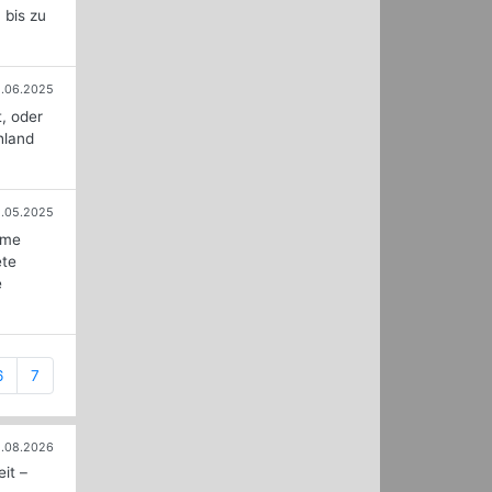
 bis zu
2.06.2025
, oder
hland
.05.2025
eme
ete
e
6
7
.08.2026
it –