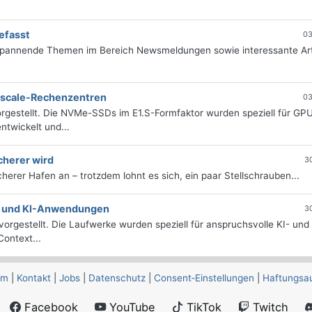
efasst
03
 spannende Themen im Bereich Newsmeldungen sowie interessante Art
erscale-Rechenzentren
03
rgestellt. Die NVMe-SSDs im E1.S-Formfaktor wurden speziell für GP
twickelt und...
cherer wird
3
icherer Hafen an – trotzdem lohnt es sich, ein paar Stellschrauben...
e- und KI-Anwendungen
3
orgestellt. Die Laufwerke wurden speziell für anspruchsvolle KI- und
ontext...
um
|
Kontakt
|
Jobs
|
Datenschutz
|
Consent‑Einstellungen
|
Haftungsa
Facebook
YouTube
TikTok
Twitch