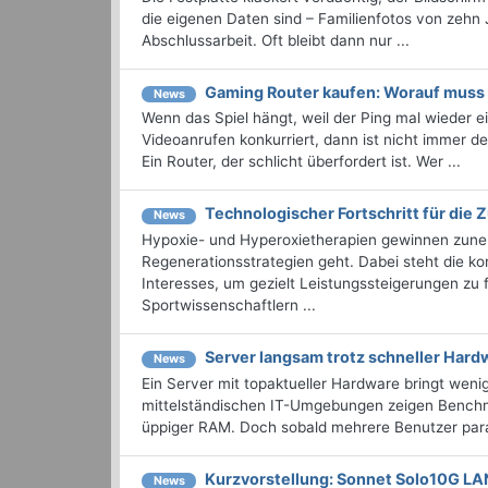
die eigenen Daten sind – Familienfotos von zehn 
Abschlussarbeit. Oft bleibt dann nur ...
Gaming Router kaufen: Worauf muss
News
Wenn das Spiel hängt, weil der Ping mal wieder 
Videoanrufen konkurriert, dann ist nicht immer d
Ein Router, der schlicht überfordert ist. Wer ...
Technologischer Fortschritt für die
News
Hypoxie- und Hyperoxietherapien gewinnen zune
Regenerationsstrategien geht. Dabei steht die ko
Interesses, um gezielt Leistungssteigerungen zu 
Sportwissenschaftlern ...
Server langsam trotz schneller Har
News
Ein Server mit topaktueller Hardware bringt wen
mittelständischen IT-Umgebungen zeigen Benchma
üppiger RAM. Doch sobald mehrere Benutzer paral
Kurzvorstellung: Sonnet Solo10G L
News