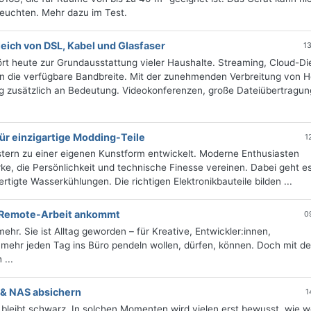
feuchten. Mehr dazu im Test.
eich von DSL, Kabel und Glasfaser
1
ört heute zur Grundausstattung vieler Haushalte. Streaming, Cloud-Di
n die verfügbare Bandbreite. Mit der zunehmenden Verbreitung von 
ng zusätzlich an Bedeutung. Videokonferenzen, große Dateiübertragu
für einzigartige Modding-Teile
1
ern zu einer eigenen Kunstform entwickelt. Moderne Enthusiasten
ke, die Persönlichkeit und technische Finesse vereinen. Dabei geht es
igte Wasserkühlungen. Die richtigen Elektronikbauteile bilden ...
 Remote-Arbeit ankommt
0
hr. Sie ist Alltag geworden – für Kreative, Entwickler:innen,
 mehr jeden Tag ins Büro pendeln wollen, dürfen, können. Doch mit de
 ...
 & NAS absichern
1
m bleibt schwarz. In solchen Momenten wird vielen erst bewusst, wie w