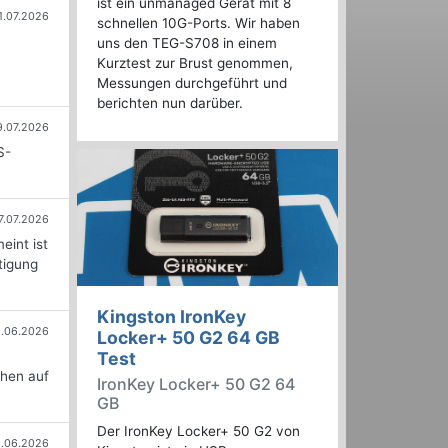
ist ein unmanaged Gerät mit 8
1.07.2026
schnellen 10G-Ports. Wir haben
uns den TEG-S708 in einem
Kurztest zur Brust genommen,
Messungen durchgeführt und
berichten nun darüber.
9.07.2026
S-
7.07.2026
eint ist
tigung
Kingston IronKey
6.06.2026
Locker+ 50 G2 64 GB
n
Test
chen auf
IronKey Locker+ 50 G2 64
GB
Der IronKey Locker+ 50 G2 von
.06.2026