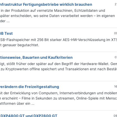
nfrastruktur Fertigungsbetriebe wirklich brauchen
2
r in der Produktion auf vernetzte Maschinen, Echtzeitdaten und
 später entscheiden, wo seine Daten verarbeitet werden – im eigenen
er ...
GB Test
0
USB-Flashspeicher mit 256 Bit starker AES-HW-Verschlüsselung im XT
t genauer begutachtet.
tionsweise, Bauarten und Kaufkriterien
0
gt, stößt früher oder später auf den Begriff der Hardware-Wallet. Gem
 zu Kryptowerten offline speichert und Transaktionen erst nach Bestä
erändern die Freizeitgestaltung
1
mit der Entwicklung von Computern, Internetverbindungen und mobile
 erscheint – Filme in Sekunden zu streamen, Online-Spiele mit Mens
ttformen über ein ...
it DXP4800 GT und DXP2800 GT
09