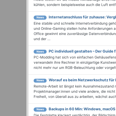
kühlen, sondern beispielsweise auch die Luft ent
Internetanschluss für zuhause: Vergl
News
Eine stabile und schnelle Internetverbindung geh
und Online-Gaming stellen hohe Anforderungen a
Office gewinnt eine zuverlässige Datenverbindu
und der ...
PC individuell gestalten – Der Guide 
News
PC-Modding hat sich von einfachen Gehäusefenst
verwandeln ihre Rechner in einzigartige Kunstwer
nicht mehr nur um RGB-Beleuchtung oder vorgefert
Worauf es beim Netzwerkschutz für
News
Remote-Arbeit ist längst kein Ausnahmezustand me
Projektmanager:innen und viele andere, die nicht
Freiheit, von überall aus zu arbeiten, wächst auch
Backups in 60 Min: Windows, macOS
News
Die Festplatte klackert verdächtig, der Bildschir