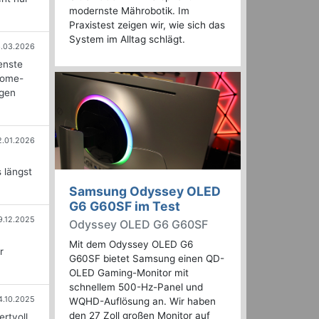
modernste Mährobotik. Im
Praxistest zeigen wir, wie sich das
System im Alltag schlägt.
3.03.2026
enste
Home-
ngen
2.01.2026
 längst
Samsung Odyssey OLED
G6 G60SF im Test
9.12.2025
Odyssey OLED G6 G60SF
Mit dem Odyssey OLED G6
r
G60SF bietet Samsung einen QD-
OLED Gaming-Monitor mit
schnellem 500-Hz-Panel und
4.10.2025
WQHD-Auflösung an. Wir haben
den 27 Zoll großen Monitor auf
ertvoll