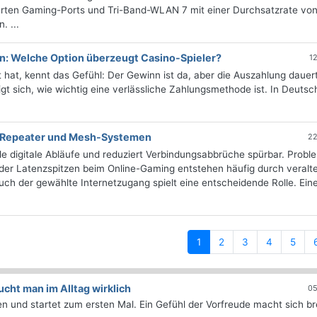
erten Gaming-Ports und Tri-Band-WLAN 7 mit einer Durchsatzrate von
 ...
n: Welche Option überzeugt Casino-Spieler?
1
 hat, kennt das Gefühl: Der Gewinn ist da, aber die Auszahlung dauert
t sich, wie wichtig eine verlässliche Zahlungsmethode ist. In Deutsc
, Repeater und Mesh-Systemen
22
ile digitale Abläufe und reduziert Verbindungsabbrüche spürbar. Probl
er Latenzspitzen beim Online-Gaming entstehen häufig durch veralt
 der gewählte Internetzugang spielt eine entscheidende Rolle. Ein
(current)
1
2
3
4
5
ht man im Alltag wirklich
05
 und startet zum ersten Mal. Ein Gefühl der Vorfreude macht sich bre