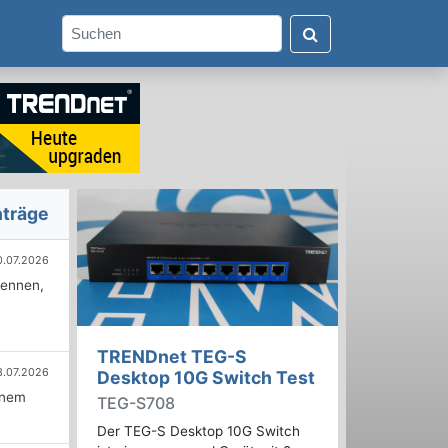
nträge
0.07.2026
kennen,
TRENDnet TEG-S
3.07.2026
Desktop 10G Switch Test
inem
TEG-S708
Der TEG-S Desktop 10G Switch