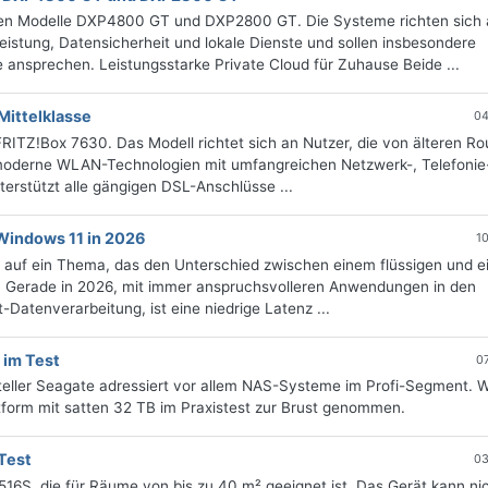
en Modelle DXP4800 GT und DXP2800 GT. Die Systeme richten sich 
stung, Datensicherheit und lokale Dienste und sollen insbesondere
ansprechen. Leistungsstarke Private Cloud für Zuhause Beide ...
Mittelklasse
04
FRITZ!Box 7630. Das Modell richtet sich an Nutzer, die von älteren Ro
 moderne WLAN-Technologien mit umfangreichen Netzwerk-, Telefonie
rstützt alle gängigen DSL-Anschlüsse ...
Windows 11 in 2026
1
l auf ein Thema, das den Unterschied zwischen einem flüssigen und 
Gerade in 2026, mit immer anspruchsvolleren Anwendungen in den
Datenverarbeitung, ist eine niedrige Latenz ...
 im Test
0
steller Seagate adressiert vor allem NAS-Systeme im Profi-Segment. W
tform mit satten 32 TB im Praxistest zur Brust genommen.
Test
03
16S, die für Räume von bis zu 40 m² geeignet ist. Das Gerät kann ni