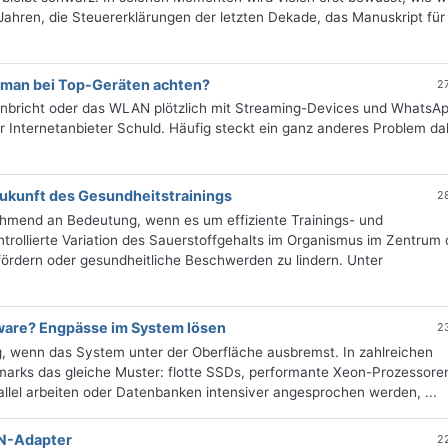
Jahren, die Steuererklärungen der letzten Dekade, das Manuskript für
 man bei Top-Geräten achten?
2
einbricht oder das WLAN plötzlich mit Streaming-Devices und WhatsA
er Internetanbieter Schuld. Häufig steckt ein ganz anderes Problem da
 Zukunft des Gesundheitstrainings
2
hmend an Bedeutung, wenn es um effiziente Trainings- und
ntrollierte Variation des Sauerstoffgehalts im Organismus im Zentrum
fördern oder gesundheitliche Beschwerden zu lindern. Unter
dware? Engpässe im System lösen
2
ig, wenn das System unter der Oberfläche ausbremst. In zahlreichen
rks das gleiche Muster: flotte SSDs, performante Xeon-Prozessore
lel arbeiten oder Datenbanken intensiver angesprochen werden, ...
AN-Adapter
2