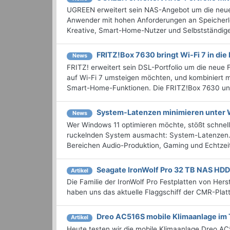
UGREEN erweitert sein NAS-Angebot um die neu
Anwender mit hohen Anforderungen an Speicherlei
Kreative, Smart-Home-Nutzer und Selbstständige 
FRITZ!Box 7630 bringt Wi-Fi 7 in die 
News
FRITZ! erweitert sein DSL-Portfolio um die neue 
auf Wi-Fi 7 umsteigen möchten, und kombiniert
Smart-Home-Funktionen. Die FRITZ!Box 7630 unte
System-Latenzen minimieren unter 
News
Wer Windows 11 optimieren möchte, stößt schnel
ruckelnden System ausmacht: System-Latenzen. 
Bereichen Audio-Produktion, Gaming und Echtzeit-
Seagate IronWolf Pro 32 TB NAS HDD
Artikel
Die Familie der IronWolf Pro Festplatten von Her
haben uns das aktuelle Flaggschiff der CMR-Plat
Dreo AC516S mobile Klimaanlage im 
Artikel
Heute testen wir die mobile Klimaanlage Dreo AC5