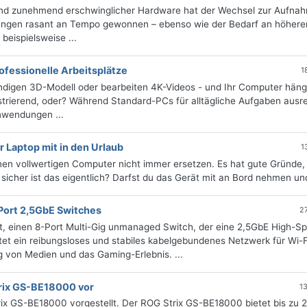
 und zunehmend erschwinglicher Hardware hat der Wechsel zur Aufna
sungen rasant an Tempo gewonnen – ebenso wie der Bedarf an höhere
beispielsweise ...
ofessionelle Arbeitsplätze
1
endigen 3D-Modell oder bearbeiten 4K-Videos - und Ihr Computer häng
strierend, oder? Während Standard-PCs für alltägliche Aufgaben ausr
Anwendungen ...
 Laptop mit in den Urlaub
1
en vollwertigen Computer nicht immer ersetzen. Es hat gute Gründe
 sicher ist das eigentlich? Darfst du das Gerät mit an Bord nehmen und
Port 2,5GbE Switches
2
, einen 8-Port Multi-Gig unmanaged Switch, der eine 2,5GbE High-S
et ein reibungsloses und stabiles kabelgebundenes Netzwerk für Wi-F
g von Medien und das Gaming-Erlebnis. ...
rix GS-BE18000 vor
1
x GS-BE18000 vorgestellt. Der ROG Strix GS-BE18000 bietet bis zu 