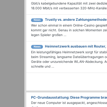
Gbit/s kabelgebundene Kapazität mit zwei dedizi
18.000 Mbit/s mit verbesserten 320-MHz-Kanälen.
Trustly vs. andere Zahlungsmethode
News
Wer schon einmal in einem Online-Casino gespielt
kommt gar nicht. Genau in solchen Momenten zeig
legen Spieler großen ...
Heimnetzwerk ausbauen mit Router
News
Ein leistungsfähiges Heimnetzwerk sorgt für stab
beim Streaming, langsame Dateiübertragungen od
Geräte oder unzureichende WLAN-Abdeckung. Auch
schnelle und ...
PC-Grundausstattung: Diese Programme brauc
Der neue Computer ist ausgepackt, angeschlossen