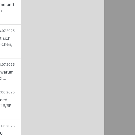
hme und
n
8.07.2025
t sich
eichen,
3.07.2025
, warum
 ...
7.06.2025
peed
i 6/6E
3.06.2025
20