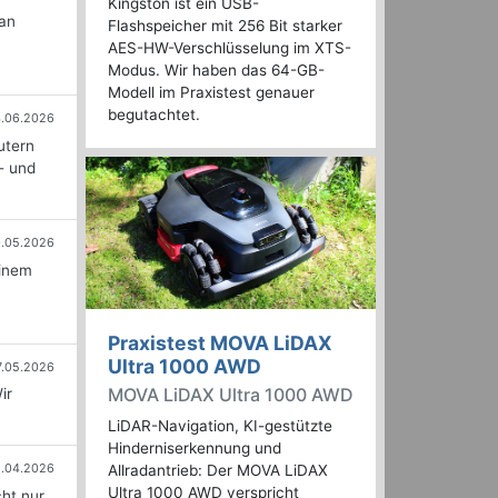
Kingston ist ein USB-
an
Flashspeicher mit 256 Bit starker
AES-HW-Verschlüsselung im XTS-
Modus. Wir haben das 64-GB-
Modell im Praxistest genauer
begutachtet.
.06.2026
utern
- und
0.05.2026
einem
Praxistest MOVA LiDAX
Ultra 1000 AWD
7.05.2026
MOVA LiDAX Ultra 1000 AWD
ir
LiDAR-Navigation, KI-gestützte
Hinderniserkennung und
.04.2026
Allradantrieb: Der MOVA LiDAX
Ultra 1000 AWD verspricht
cht nur