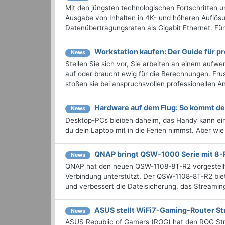
Mit den jüngsten technologischen Fortschritten
Ausgabe von Inhalten in 4K- und höheren Auflö
Datenübertragungsraten als Gigabit Ethernet. Für 
Workstation kaufen: Der Guide für pr
News
Stellen Sie sich vor, Sie arbeiten an einem aufw
auf oder braucht ewig für die Berechnungen. Fru
stoßen sie bei anspruchsvollen professionellen 
Hardware auf dem Flug: So kommt der
News
Desktop-PCs bleiben daheim, das Handy kann ein
du dein Laptop mit in die Ferien nimmst. Aber wie
QNAP bringt QSW-1000 Serie mit 8-
News
QNAP hat den neuen QSW-1108-8T-R2 vorgestellt
Verbindung unterstützt. Der QSW-1108-8T-R2 biet
und verbessert die Dateisicherung, das Streamin
ASUS stellt WiFi7-Gaming-Router St
News
ASUS Republic of Gamers (ROG) hat den ROG Stri