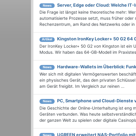
Server, Edge oder Cloud: Welche IT-I
News
Die Frage ist längst keine theoretische mehr: We
automatisierte Prozesse setzt, muss früher oder
Rechenzentrum, am Rand des Netzwerks oder in d
Kingston IronKey Locker+ 50 G2 64 
Artikel
Der IronKey Locker+ 50 G2 von Kingston ist ein 
Modus. Wir haben das 64-GB-Modell im Praxistes
Hardware-Wallets im Überblick: Funk
News
Wer sich mit digitalen Vermögenswerten beschäfti
ein physisches Gerät, das den privaten Schlüssel
am Gerät freigibt. Im Vergleich zur reinen ...
PC, Smartphone und Cloud-Dienste v
News
Die Geschichte der Online-Unterhaltung ist eng 
Geräten verbunden. Was heute selbstverständlich
der ganzen Welt zu spielen oder digitale Casinopla
UGREEN erweitert NAS-Portfolio m
News