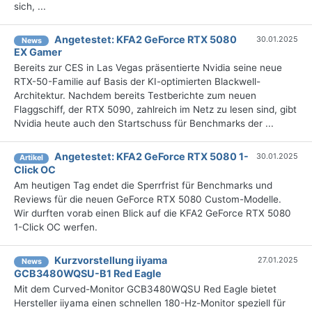
sich, ...
Angetestet: KFA2 GeForce RTX 5080
30.01.2025
News
EX Gamer
Bereits zur CES in Las Vegas präsentierte Nvidia seine neue
RTX-50-Familie auf Basis der KI-optimierten Blackwell-
Architektur. Nachdem bereits Testberichte zum neuen
Flaggschiff, der RTX 5090, zahlreich im Netz zu lesen sind, gibt
Nvidia heute auch den Startschuss für Benchmarks der ...
Angetestet: KFA2 GeForce RTX 5080 1-
30.01.2025
Artikel
Click OC
Am heutigen Tag endet die Sperrfrist für Benchmarks und
Reviews für die neuen GeForce RTX 5080 Custom-Modelle.
Wir durften vorab einen Blick auf die KFA2 GeForce RTX 5080
1-Click OC werfen.
Kurzvorstellung iiyama
27.01.2025
News
GCB3480WQSU-B1 Red Eagle
Mit dem Curved-Monitor GCB3480WQSU Red Eagle bietet
Hersteller iiyama einen schnellen 180-Hz-Monitor speziell für