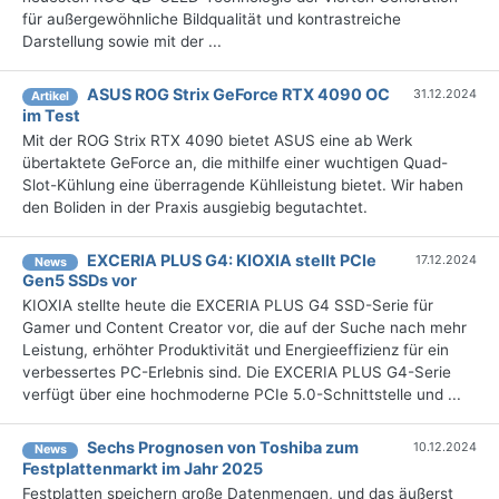
für außergewöhnliche Bildqualität und kontrastreiche
Darstellung sowie mit der ...
ASUS ROG Strix GeForce RTX 4090 OC
31.12.2024
Artikel
im Test
Mit der ROG Strix RTX 4090 bietet ASUS eine ab Werk
übertaktete GeForce an, die mithilfe einer wuchtigen Quad-
Slot-Kühlung eine überragende Kühlleistung bietet. Wir haben
den Boliden in der Praxis ausgiebig begutachtet.
EXCERIA PLUS G4: KIOXIA stellt PCIe
17.12.2024
News
Gen5 SSDs vor
KIOXIA stellte heute die EXCERIA PLUS G4 SSD-Serie für
Gamer und Content Creator vor, die auf der Suche nach mehr
Leistung, erhöhter Produktivität und Energieeffizienz für ein
verbessertes PC-Erlebnis sind. Die EXCERIA PLUS G4-Serie
verfügt über eine hochmoderne PCIe 5.0-Schnittstelle und ...
Sechs Prognosen von Toshiba zum
10.12.2024
News
Festplattenmarkt im Jahr 2025
Festplatten speichern große Datenmengen, und das äußerst