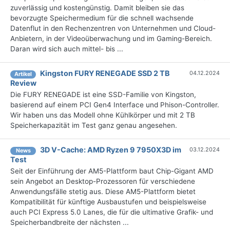
zuverlässig und kostengünstig. Damit bleiben sie das
bevorzugte Speichermedium für die schnell wachsende
Datenflut in den Rechenzentren von Unternehmen und Cloud-
Anbietern, in der Videoüberwachung und im Gaming-Bereich.
Daran wird sich auch mittel- bis ...
Kingston FURY RENEGADE SSD 2 TB
04.12.2024
Artikel
Review
Die FURY RENEGADE ist eine SSD-Familie von Kingston,
basierend auf einem PCI Gen4 Interface und Phison-Controller.
Wir haben uns das Modell ohne Kühlkörper und mit 2 TB
Speicherkapazität im Test ganz genau angesehen.
3D V-Cache: AMD Ryzen 9 7950X3D im
03.12.2024
News
Test
Seit der Einführung der AM5-Plattform baut Chip-Gigant AMD
sein Angebot an Desktop-Prozessoren für verschiedene
Anwendungsfälle stetig aus. Diese AM5-Plattform bietet
Kompatibilität für künftige Ausbaustufen und beispielsweise
auch PCI Express 5.0 Lanes, die für die ultimative Grafik- und
Speicherbandbreite der nächsten ...