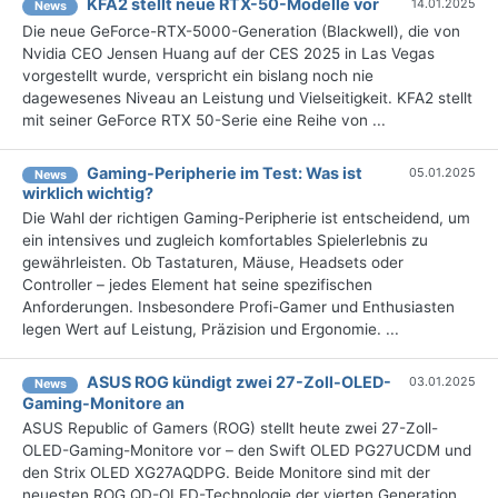
KFA2 stellt neue RTX-50-Modelle vor
14.01.2025
News
Die neue GeForce-RTX-5000-Generation (Blackwell), die von
Nvidia CEO Jensen Huang auf der CES 2025 in Las Vegas
vorgestellt wurde, verspricht ein bislang noch nie
dagewesenes Niveau an Leistung und Vielseitigkeit. KFA2 stellt
mit seiner GeForce RTX 50-Serie eine Reihe von ...
Gaming-Peripherie im Test: Was ist
05.01.2025
News
wirklich wichtig?
Die Wahl der richtigen Gaming-Peripherie ist entscheidend, um
ein intensives und zugleich komfortables Spielerlebnis zu
gewährleisten. Ob Tastaturen, Mäuse, Headsets oder
Controller – jedes Element hat seine spezifischen
Anforderungen. Insbesondere Profi-Gamer und Enthusiasten
legen Wert auf Leistung, Präzision und Ergonomie. ...
ASUS ROG kündigt zwei 27-Zoll-OLED-
03.01.2025
News
Gaming-Monitore an
ASUS Republic of Gamers (ROG) stellt heute zwei 27-Zoll-
OLED-Gaming-Monitore vor – den Swift OLED PG27UCDM und
den Strix OLED XG27AQDPG. Beide Monitore sind mit der
neuesten ROG QD-OLED-Technologie der vierten Generation