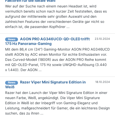
Faktoren für die ideale Wahl
Wer auf der Suche nach einem neuen Headset ist, wird
vermutlich bereits schon nach kurzer Zeit feststellen, dass es
aufgrund der mittlerweile sehr großen Auswahl und den
zahlreichen Features der verschiedenen Geräte gar nicht so
einfach ist, die passenden Kopfhörer ...
AGON PRO AG346UCD: QD-OLED trifft
23.10.2024
News
175 Hz Panorama-Gaming
Mit dem 86,4 cm (34") Gaming-Monitor AGON PRO AG346UCD
stellt AGON by AOC einen Monitor für echte Enthusiasten vor.
Das Curved-Modell (1800R) aus der AGON PRO Reihe kommt
mit QD-OLED-Panel, 175 Hz sowie UWQHD-Auflösung (3.440
x 1.440). Der AGON ...
Razer Viper Mini Signature Edition in
18.10.2024
News
Weiß
Razer hat den Launch der Viper Mini Signature Edition in einer
neuen Farbe, Weiß, angekündigt. Die Viper Mini Signature
Edition in Weiß ist der Inbegriff von Gaming-Eleganz und
Leistung, maßgeschneidert für Gamer, die ein leichteres Design
suchen, das zu ihren ...