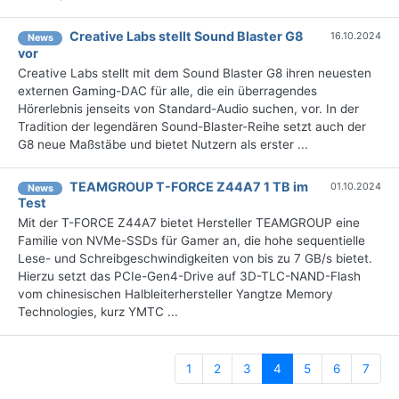
Creative Labs stellt Sound Blaster G8
16.10.2024
News
vor
Creative Labs stellt mit dem Sound Blaster G8 ihren neuesten
externen Gaming-DAC für alle, die ein überragendes
Hörerlebnis jenseits von Standard-Audio suchen, vor. In der
Tradition der legendären Sound-Blaster-Reihe setzt auch der
G8 neue Maßstäbe und bietet Nutzern als erster ...
TEAMGROUP T-FORCE Z44A7 1 TB im
01.10.2024
News
Test
Mit der T-FORCE Z44A7 bietet Hersteller TEAMGROUP eine
Familie von NVMe-SSDs für Gamer an, die hohe sequentielle
Lese- und Schreibgeschwindigkeiten von bis zu 7 GB/s bietet.
Hierzu setzt das PCIe-Gen4-Drive auf 3D-TLC-NAND-Flash
vom chinesischen Halbleiterhersteller Yangtze Memory
Technologies, kurz YMTC ...
(current)
1
2
3
4
5
6
7