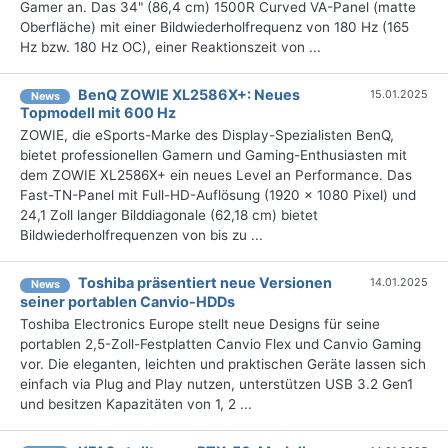
Gamer an. Das 34" (86,4 cm) 1500R Curved VA-Panel (matte
Oberfläche) mit einer Bildwiederholfrequenz von 180 Hz (165
Hz bzw. 180 Hz OC), einer Reaktionszeit von ...
BenQ ZOWIE XL2586X+: Neues
15.01.2025
News
Topmodell mit 600 Hz
ZOWIE, die eSports-Marke des Display-Spezialisten BenQ,
bietet professionellen Gamern und Gaming-Enthusiasten mit
dem ZOWIE XL2586X+ ein neues Level an Performance. Das
Fast-TN-Panel mit Full-HD-Auflösung (1920 x 1080 Pixel) und
24,1 Zoll langer Bilddiagonale (62,18 cm) bietet
Bildwiederholfrequenzen von bis zu ...
Toshiba präsentiert neue Versionen
14.01.2025
News
seiner portablen Canvio-HDDs
Toshiba Electronics Europe stellt neue Designs für seine
portablen 2,5-Zoll-Festplatten Canvio Flex und Canvio Gaming
vor. Die eleganten, leichten und praktischen Geräte lassen sich
einfach via Plug and Play nutzen, unterstützen USB 3.2 Gen1
und besitzen Kapazitäten von 1, 2 ...