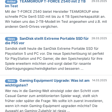
TEAMGROUP T-FORCE Z540 mit 2 TB
29.03.2025
Artikel
im Test
Mit der T-FORCE Z540 bietet Hersteller TEAMGROUP eine
schnelle PCIe Gen5 SSD mit bis zu 4 TB Speicherkapazität an.
Wir haben uns das 2-TB-Modell im Test angesehen und z.B. mit
anderen Gen5-Drives verglichen.
SanDisk stellt Extreme Portable SSD für
28.03.2025
News
die PS5 vor
Sandisk stellt heute die SanDisk Extreme Portable SSD für
Playstation 5 und PC vor. Die neue Speicherlösung ist perfekt
für PlayStation und PC Gamer, die den Speicherplatz für ihre
Spiele erweitern möchten und sorgt dabei für rasante
Übertragungsgeschwindigkeiten und besseren ...
Gaming Equipment Upgrade: Was ist am
14.03.2025
News
wichtigsten?
Wer neu in die Gaming-Welt einsteigt oder den Schritt vom
Casual Gamer zum ambitionierten Spieler wagt, stellt sich
früher oder später die Frage: Wo sollte ich zuerst investieren,
wenn ich mein Gaming-Equipment upgraden möchte? Die
Auswahl an Gaming-Zubehör ist riesig ...