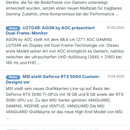
Geräte, die für die Bedürfnisse von Gamern unterwegs
entwickelt wurden, setzen einen neuen Maßstab für tragbares
Gaming-Zubehör, ohne Kompromisse bei der Performance ...
U27G4R: AGON by AOC präsentiert
07.05.2025
News
Dual-Frame-Monitor
AGON by AOC stellt mit dem 68,6 cm (27“) AOC GAMING
U27G4R ein Display mit Dual-Frame-Technologie vor. Dieses
erste Modell seiner Art von AOC ermöglicht es Gamern, nahtlos
zwischen der ultrascharfen UHD-Auflösung (3840 x 2160) bei
160 Hz und FHD ...
MSI stellt GeForce RTX 5060 Custom-
17.04.2025
News
Designs vor
MSI stellt sein neues Grafikkarten-Line-up auf Basis der
GeForce RTX 5060 Ti-GPUs mit 16 GB und 8 GB sowie der RTX
5060-GPU vor. Zu den MSI-Serien gehören VANGUARD,
GAMING, INSPIRE und VENTUS. VANGUARD Die MSI
VANGUARD-Grafikkarte ist das neue High-End-Modell von MSI.
...