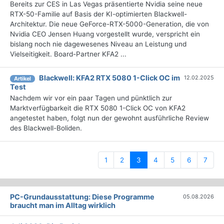
Bereits zur CES in Las Vegas präsentierte Nvidia seine neue
RTX-50-Familie auf Basis der KI-optimierten Blackwell-
Architektur. Die neue GeForce-RTX-5000-Generation, die von
Nvidia CEO Jensen Huang vorgestellt wurde, verspricht ein
bislang noch nie dagewesenes Niveau an Leistung und
Vielseitigkeit. Board-Partner KFA2 ...
Blackwell: KFA2 RTX 5080 1-Click OC im
12.02.2025
Artikel
Test
Nachdem wir vor ein paar Tagen und pünktlich zur
Marktverfügbarkeit die RTX 5080 1-Click OC von KFA2
angetestet haben, folgt nun der gewohnt ausführliche Review
des Blackwell-Boliden.
(current)
1
2
3
4
5
6
7
PC-Grundausstattung: Diese Programme
05.08.2026
braucht man im Alltag wirklich