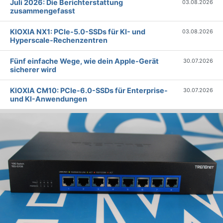
Juli 2026: Die Bericht­erstattung
03.08.2026
zusammengefasst
KIOXIA NX1: PCIe-5.0-SSDs für KI- und
03.08.2026
Hyperscale-Rechenzentren
Fünf einfache Wege, wie dein Apple-Gerät
30.07.2026
sicherer wird
KIOXIA CM10: PCIe-6.0-SSDs für Enterprise-
30.07.2026
und KI-Anwendungen