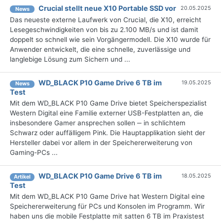
Crucial stellt neue X10 Portable SSD vor
20.05.2025
News
Das neueste externe Laufwerk von Crucial, die X10, erreicht
Lesegeschwindigkeiten von bis zu 2.100 MB/s und ist damit
doppelt so schnell wie sein Vorgängermodell. Die X10 wurde für
Anwender entwickelt, die eine schnelle, zuverlässige und
langlebige Lösung zum Sichern und ...
WD_BLACK P10 Game Drive 6 TB im
19.05.2025
News
Test
Mit dem WD_BLACK P10 Game Drive bietet Speicherspezialist
Western Digital eine Familie externer USB-Festplatten an, die
insbesondere Gamer ansprechen sollen ‒ in schlichtem
Schwarz oder auffälligem Pink. Die Hauptapplikation sieht der
Hersteller dabei vor allem in der Speichererweiterung von
Gaming-PCs ...
WD_BLACK P10 Game Drive 6 TB im
18.05.2025
Artikel
Test
Mit dem WD_BLACK P10 Game Drive hat Western Digital eine
Speichererweiterung für PCs und Konsolen im Programm. Wir
haben uns die mobile Festplatte mit satten 6 TB im Praxistest