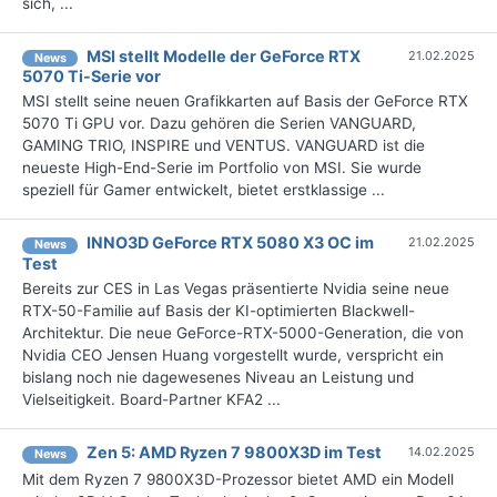
sich, ...
MSI stellt Modelle der GeForce RTX
21.02.2025
News
5070 Ti-Serie vor
MSI stellt seine neuen Grafikkarten auf Basis der GeForce RTX
5070 Ti GPU vor. Dazu gehören die Serien VANGUARD,
GAMING TRIO, INSPIRE und VENTUS. VANGUARD ist die
neueste High-End-Serie im Portfolio von MSI. Sie wurde
speziell für Gamer entwickelt, bietet erstklassige ...
INNO3D GeForce RTX 5080 X3 OC im
21.02.2025
News
Test
Bereits zur CES in Las Vegas präsentierte Nvidia seine neue
RTX-50-Familie auf Basis der KI-optimierten Blackwell-
Architektur. Die neue GeForce-RTX-5000-Generation, die von
Nvidia CEO Jensen Huang vorgestellt wurde, verspricht ein
bislang noch nie dagewesenes Niveau an Leistung und
Vielseitigkeit. Board-Partner KFA2 ...
Zen 5: AMD Ryzen 7 9800X3D im Test
14.02.2025
News
Mit dem Ryzen 7 9800X3D-Prozessor bietet AMD ein Modell