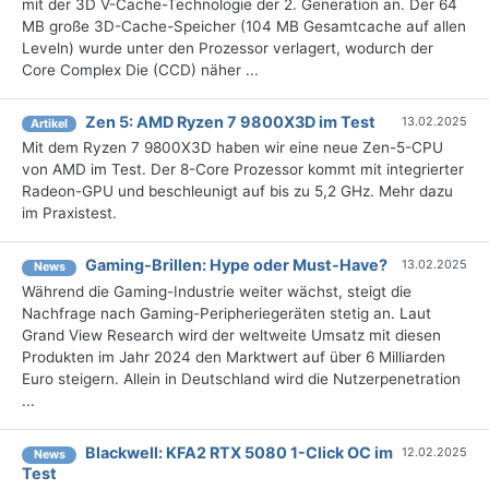
mit der 3D V-Cache-Technologie der 2. Generation an. Der 64
MB große 3D-Cache-Speicher (104 MB Gesamtcache auf allen
Leveln) wurde unter den Prozessor verlagert, wodurch der
Core Complex Die (CCD) näher ...
Zen 5: AMD Ryzen 7 9800X3D im Test
13.02.2025
Artikel
Mit dem Ryzen 7 9800X3D haben wir eine neue Zen-5-CPU
von AMD im Test. Der 8-Core Prozessor kommt mit integrierter
Radeon-GPU und beschleunigt auf bis zu 5,2 GHz. Mehr dazu
im Praxistest.
Gaming-Brillen: Hype oder Must-Have?
13.02.2025
News
Während die Gaming-Industrie weiter wächst, steigt die
Nachfrage nach Gaming-Peripheriegeräten stetig an. Laut
Grand View Research wird der weltweite Umsatz mit diesen
Produkten im Jahr 2024 den Marktwert auf über 6 Milliarden
Euro steigern. Allein in Deutschland wird die Nutzerpenetration
...
Blackwell: KFA2 RTX 5080 1-Click OC im
12.02.2025
News
Test