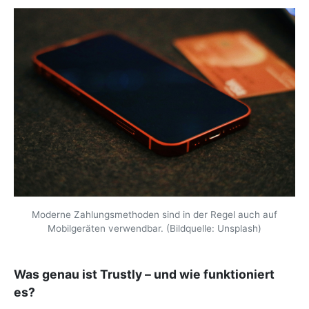
Moderne Zahlungsmethoden sind in der Regel auch auf
Mobilgeräten verwendbar. (Bildquelle: Unsplash)
Was genau ist Trustly – und wie funktioniert
es?