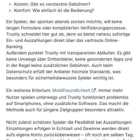
Kosten: Gibt es versteckte Gebühren?
Komfort: Wie einfach ist die Bedienung?
Ein Spieler, der spontan abends zocken möchte, will keine
langen Formulare oder komplizierten Verifizierungsprozesse.
Trustly schneidet hier gut ab, denn es bietet nahezu sofortige
Ein- und Auszahlungen direkt über das vertraute Online-
Banking.
Außerdem punktet Trustly mit transparenten Abläufen. Es gibt
keine Umwege über Drittanbieter, keine gesonderten Apps und
in der Regel keine zusätzlichen Gebühren. Auch beim
Datenschutz erfüllt der Anbieter höchste Standards, was
besonders für sicherheitsbewusste Spieler wichtig ist.
Ein weiteres Kriterium:
Mobilfreundlichkeit
. Immer mehr
Nutzer spielen unterwegs und Trustly funktioniert problemlos
auf Smartphones, ohne zusätzliche Software. Das macht die
Methode auch für jüngere Zielgruppen besonders attraktiv.
Nicht zuletzt schätzen Spieler die Flexibilität bei Auszahlungen:
Einzahlungen erfolgen in Echtzeit und Gewinne werden direkt
aufs eigene Konto zurücküberwiesen – oft noch am selben Tag.