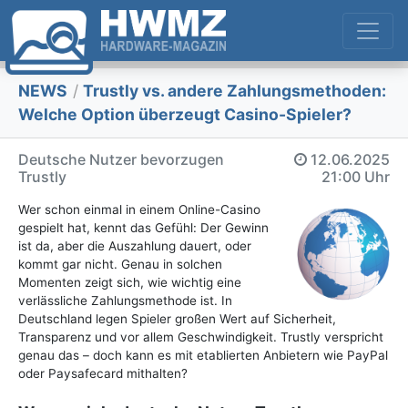
NEWS
/
Trustly vs. andere Zahlungsmethoden:
Welche Option überzeugt Casino-Spieler?
Deutsche Nutzer bevorzugen
12.06.2025
Trustly
21:00 Uhr
Wer schon einmal in einem Online-Casino
gespielt hat, kennt das Gefühl: Der Gewinn
ist da, aber die Auszahlung dauert, oder
kommt gar nicht. Genau in solchen
Momenten zeigt sich, wie wichtig eine
verlässliche Zahlungsmethode ist. In
Deutschland legen Spieler großen Wert auf Sicherheit,
Transparenz und vor allem Geschwindigkeit. Trustly verspricht
genau das – doch kann es mit etablierten Anbietern wie PayPal
oder Paysafecard mithalten?