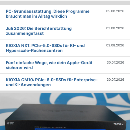
PC-Grundausstattung: Diese Programme
05.08.2026
braucht man im Alltag wirklich
Juli 2026: Die Bericht­erstattung
03.08.2026
zusammengefasst
KIOXIA NX1: PCIe-5.0-SSDs für KI- und
03.08.2026
Hyperscale-Rechenzentren
Fünf einfache Wege, wie dein Apple-Gerät
30.07.2026
sicherer wird
KIOXIA CM10: PCIe-6.0-SSDs für Enterprise-
30.07.2026
und KI-Anwendungen