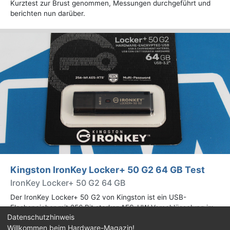
Kurztest zur Brust genommen, Messungen durchgeführt und
berichten nun darüber.
Kingston IronKey Locker+ 50 G2 64 GB Test
IronKey Locker+ 50 G2 64 GB
Der IronKey Locker+ 50 G2 von Kingston ist ein USB-
Flashspeicher mit 256 Bit starker AES-HW-Verschlüsselung im
Datenschutzhinweis
XTS-Modus. Wir haben das 64-GB-Modell im Praxistest
Willkommen beim Hardware-Magazin!
genauer begutachtet.