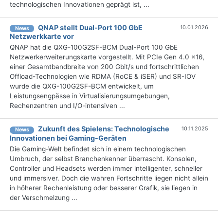
technologischen Innovationen geprägt ist, ...
QNAP stellt Dual-Port 100 GbE
10.01.2026
News
Netzwerkkarte vor
QNAP hat die QXG-100G2SF-BCM Dual-Port 100 GbE
Netzwerkerweiterungskarte vorgestellt. Mit PCIe Gen 4.0 x16,
einer Gesamtbandbreite von 200 Gbit/s und fortschrittlichen
Offload-Technologien wie RDMA (RoCE & iSER) und SR-IOV
wurde die QXG-100G2SF-BCM entwickelt, um
Leistungsengpässe in Virtualisierungsumgebungen,
Rechenzentren und I/O-intensiven ...
Zukunft des Spielens: Technologische
10.11.2025
News
Innovationen bei Gaming-Geräten
Die Gaming-Welt befindet sich in einem technologischen
Umbruch, der selbst Branchenkenner überrascht. Konsolen,
Controller und Headsets werden immer intelligenter, schneller
und immersiver. Doch die wahren Fortschritte liegen nicht allein
in höherer Rechenleistung oder besserer Grafik, sie liegen in
der Verschmelzung ...