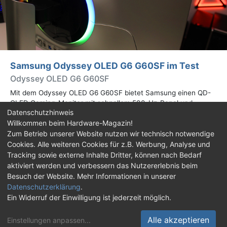
Samsung Odyssey OLED G6 G60SF im Test
Odyssey OLED G6 G60SF
Mit dem Odyssey OLED G6 G60SF bietet Samsung einen QD-
OLED Gaming-Monitor mit schnellem 500-Hz-Panel und
Datenschutzhinweis
WQHD-Auflösung an. Wir haben den 27 Zoll großen Monitor auf
Willkommen beim Hardware-Magazin!
Herz und Nieren geprüft.
Zum Betrieb unserer Website nutzen wir technisch notwendige
Cookies. Alle weiteren Cookies für z.B. Werbung, Analyse und
Impressum
|
Kontakt
|
Jobs
|
Datenschutz
|
Tracking sowie externe Inhalte Dritter, können nach Bedarf
Consent‑Einstellungen
|
Haftungsausschluss
aktiviert werden und verbessern das Nutzererlebnis beim
Besuch der Website. Mehr Informationen in unserer
Feed
Facebook
YouTube
TikTok
Datenschutzerklärung
.
Ein Widerruf der Einwilligung ist jederzeit möglich.
Twitch
Discord
Alle akzeptieren
Einstellungen anpassen
...
© Copyright 2001 - 2026 Hardware-Magazin