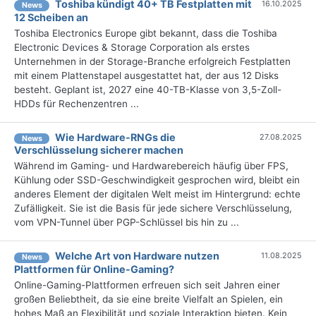
Toshiba kündigt 40+ TB Festplatten mit
16.10.2025
News
12 Scheiben an
Toshiba Electronics Europe gibt bekannt, dass die Toshiba
Electronic Devices & Storage Corporation als erstes
Unternehmen in der Storage-Branche erfolgreich Festplatten
mit einem Plattenstapel ausgestattet hat, der aus 12 Disks
besteht. Geplant ist, 2027 eine 40-TB-Klasse von 3,5-Zoll-
HDDs für Rechenzentren ...
Wie Hardware-RNGs die
27.08.2025
News
Verschlüsselung sicherer machen
Während im Gaming- und Hardwarebereich häufig über FPS,
Kühlung oder SSD-Geschwindigkeit gesprochen wird, bleibt ein
anderes Element der digitalen Welt meist im Hintergrund: echte
Zufälligkeit. Sie ist die Basis für jede sichere Verschlüsselung,
vom VPN-Tunnel über PGP-Schlüssel bis hin zu ...
Welche Art von Hardware nutzen
11.08.2025
News
Plattformen für Online-Gaming?
Online-Gaming-Plattformen erfreuen sich seit Jahren einer
großen Beliebtheit, da sie eine breite Vielfalt an Spielen, ein
hohes Maß an Flexibilität und soziale Interaktion bieten. Kein