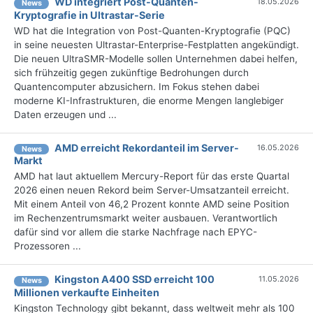
WD integriert Post-Quanten-
18.05.2026
News
Kryptografie in Ultrastar-Serie
WD hat die Integration von Post-Quanten-Kryptografie (PQC)
in seine neuesten Ultrastar-Enterprise-Festplatten angekündigt.
Die neuen UltraSMR-Modelle sollen Unternehmen dabei helfen,
sich frühzeitig gegen zukünftige Bedrohungen durch
Quantencomputer abzusichern. Im Fokus stehen dabei
moderne KI-Infrastrukturen, die enorme Mengen langlebiger
Daten erzeugen und ...
AMD erreicht Rekordanteil im Server-
16.05.2026
News
Markt
AMD hat laut aktuellem Mercury-Report für das erste Quartal
2026 einen neuen Rekord beim Server-Umsatzanteil erreicht.
Mit einem Anteil von 46,2 Prozent konnte AMD seine Position
im Rechenzentrumsmarkt weiter ausbauen. Verantwortlich
dafür sind vor allem die starke Nachfrage nach EPYC-
Prozessoren ...
Kingston A400 SSD erreicht 100
11.05.2026
News
Millionen verkaufte Einheiten
Kingston Technology gibt bekannt, dass weltweit mehr als 100