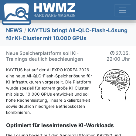
NEWS
/
KAYTUS bringt All-QLC-Flash-Lösung
für KI-Cluster mit 10.000 GPUs
Neue Speicherplattform soll KI-
27.05.
Trainings deutlich beschleunigen
22:00 Uhr
KAYTUS hat auf der AI EXPO KOREA 2026
eine neue All-QLC-Flash-Speicherlösung für
KI-Infrastrukturen vorgestellt. Die Plattform
wurde speziell für extrem große KI-Cluster
mit bis zu 10.000 GPUs entwickelt und soll
hohe Rechenleistung, lineare Skalierbarkeit
sowie deutlich niedrigere Betriebskosten
kombinieren.
Optimiert für leseintensive KI-Workloads
Die Lösung basiert auf den Serverplattformen KR2280 und