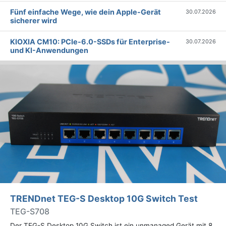
Fünf einfache Wege, wie dein Apple-Gerät
30.07.2026
sicherer wird
KIOXIA CM10: PCIe-6.0-SSDs für Enterprise-
30.07.2026
und KI-Anwendungen
TRENDnet TEG-S Desktop 10G Switch Test
TEG-S708
Der TEG-S Desktop 10G Switch ist ein unmanaged Gerät mit 8