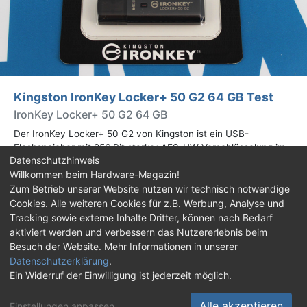
Kingston IronKey Locker+ 50 G2 64 GB Test
IronKey Locker+ 50 G2 64 GB
Der IronKey Locker+ 50 G2 von Kingston ist ein USB-
Flashspeicher mit 256 Bit starker AES-HW-Verschlüsselung im
Datenschutzhinweis
XTS-Modus. Wir haben das 64-GB-Modell im Praxistest
Willkommen beim Hardware-Magazin!
genauer begutachtet.
Zum Betrieb unserer Website nutzen wir technisch notwendige
Cookies. Alle weiteren Cookies für z.B. Werbung, Analyse und
Impressum
|
Kontakt
|
Jobs
|
Datenschutz
|
Tracking sowie externe Inhalte Dritter, können nach Bedarf
Consent‑Einstellungen
|
Haftungsausschluss
aktiviert werden und verbessern das Nutzererlebnis beim
Besuch der Website. Mehr Informationen in unserer
Feed
Facebook
YouTube
TikTok
Datenschutzerklärung
.
Ein Widerruf der Einwilligung ist jederzeit möglich.
Twitch
Discord
Alle akzeptieren
Einstellungen anpassen
...