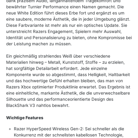
dank präzisem Audio, langanhaltendem Tragekomfort und
bewährter Turnier Performance einen Namen gemacht. Die
neue White Edition führt dieses Erbe fort und ergänzt es um
eine saubere, moderne Ästhetik, die in jeder Umgebung glänzt.
Diese Farbvariante ist mehr als nur ein optisches Update. Sie
unterstreicht Razers Engagement, Spielern mehr Auswahl,
Identität und Personalisierung zu bieten, ohne Kompromisse bei
der Leistung machen zu müssen.
Ein gleichmäßig strahlendes Weiß über verschiedene
Materialien hinweg – Metall, Kunststoff, Stoffe – zu erzielen,
hat sorgfältige Detailarbeit erfordert. Jede einzelne
Komponente wurde so abgestimmt, dass Helligkeit, Haltbarkeit
und das hochwertige Gefühl erhalten bleiben, das man von
Razers Xbox optimierter Produktlinie erwartet. Das Ergebnis ist
eine einheitliche, markante Ästhetik, die die unverwechselbare
Silhouette und das performanceorientierte Design des
BlackShark V3 nahtlos bewahrt.
Wichtige Features
Razer HyperSpeed Wireless Gen-2: Sei schneller als die
Konkurrenz mit der schnellsten kabellosen Technologie,