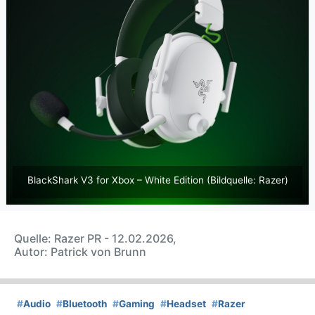
BlackShark V3 for Xbox – White Edition (Bildquelle: Razer)
Quelle: Razer PR - 12.02.2026,
Autor: Patrick von Brunn
#
Audio
#
Bluetooth
#
Gaming
#
Headset
#
Razer