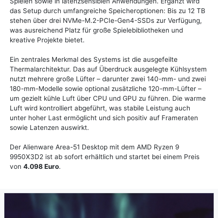
Spielen sowie in latenzsensiblen Anwendungen. Ergänzt wird
das Setup durch umfangreiche Speicheroptionen: Bis zu 12 TB
stehen über drei NVMe-M.2-PCIe-Gen4-SSDs zur Verfügung,
was ausreichend Platz für große Spielebibliotheken und
kreative Projekte bietet.
Ein zentrales Merkmal des Systems ist die ausgefeilte
Thermalarchitektur. Das auf Überdruck ausgelegte Kühlsystem
nutzt mehrere große Lüfter – darunter zwei 140-mm- und zwei
180-mm-Modelle sowie optional zusätzliche 120-mm-Lüfter –
um gezielt kühle Luft über CPU und GPU zu führen. Die warme
Luft wird kontrolliert abgeführt, was stabile Leistung auch
unter hoher Last ermöglicht und sich positiv auf Frameraten
sowie Latenzen auswirkt.
Der Alienware Area-51 Desktop mit dem AMD Ryzen 9
9950X3D2 ist ab sofort erhältlich und startet bei einem Preis
von
4.098 Euro
.