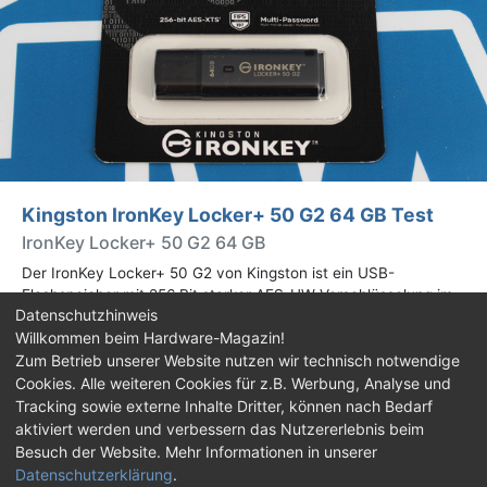
Kingston IronKey Locker+ 50 G2 64 GB Test
IronKey Locker+ 50 G2 64 GB
Der IronKey Locker+ 50 G2 von Kingston ist ein USB-
Flashspeicher mit 256 Bit starker AES-HW-Verschlüsselung im
Datenschutzhinweis
XTS-Modus. Wir haben das 64-GB-Modell im Praxistest
Willkommen beim Hardware-Magazin!
genauer begutachtet.
Zum Betrieb unserer Website nutzen wir technisch notwendige
Cookies. Alle weiteren Cookies für z.B. Werbung, Analyse und
Impressum
|
Kontakt
|
Jobs
|
Datenschutz
|
Tracking sowie externe Inhalte Dritter, können nach Bedarf
Consent‑Einstellungen
|
Haftungsausschluss
aktiviert werden und verbessern das Nutzererlebnis beim
Besuch der Website. Mehr Informationen in unserer
Feed
Facebook
YouTube
TikTok
Datenschutzerklärung
.