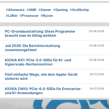
#
Alienware
#
AMD
#
Gamer
#
Gaming
#
Grafikchip
#
Lüfter
#
Prozessor
#
Ryzen
PC-Grundausstattung: Diese Programme
05.08.2026
braucht man im Alltag wirklich
Juli 2026: Die Bericht­erstattung
03.08.2026
zusammengefasst
KIOXIA NX1: PCIe-5.0-SSDs für KI- und
03.08.2026
Hyperscale-Rechenzentren
Fünf einfache Wege, wie dein Apple-Gerät
30.07.2026
sicherer wird
KIOXIA CM10: PCIe-6.0-SSDs für Enterprise-
30.07.2026
und KI-Anwendungen