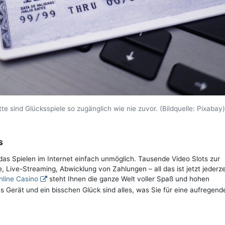
e sind Glücksspiele so zugänglich wie nie zuvor. (Bildquelle: Pixabay)
s
as Spielen im Internet einfach unmöglich. Tausende Video Slots zur
Live-Streaming, Abwicklung von Zahlungen – all das ist jetzt jederze
nline Casino
steht Ihnen die ganze Welt voller Spaß und hohen
 Gerät und ein bisschen Glück sind alles, was Sie für eine aufregend