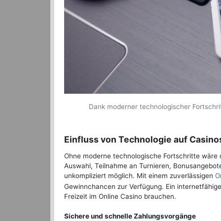
Dank moderner technologischer Fortschritt
Einfluss von Technologie auf Casino
Ohne moderne technologische Fortschritte wäre d
Auswahl, Teilnahme an Turnieren, Bonusangebote, 
unkompliziert möglich. Mit einem zuverlässigen
O
Gewinnchancen zur Verfügung. Ein internetfähiges
Freizeit im Online Casino brauchen.
Sichere und schnelle Zahlungsvorgänge