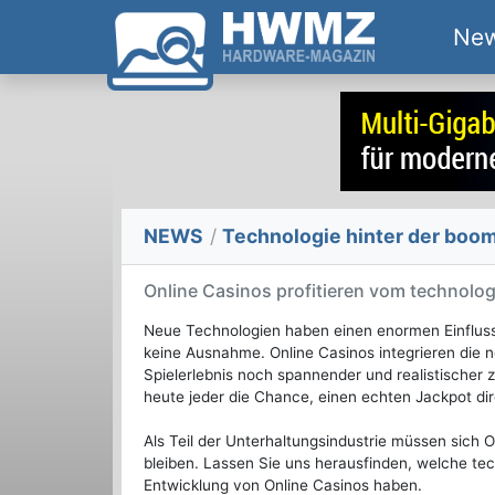
Ne
NEWS
/
Technologie hinter der boom
Online Casinos profitieren vom technolog
Neue Technologien haben einen enormen Einfluss 
keine Ausnahme. Online Casinos integrieren die 
Spielerlebnis noch spannender und realistischer z
heute jeder die Chance, einen echten Jackpot di
Als Teil der Unterhaltungsindustrie müssen sich O
bleiben. Lassen Sie uns herausfinden, welche te
Entwicklung von Online Casinos haben.