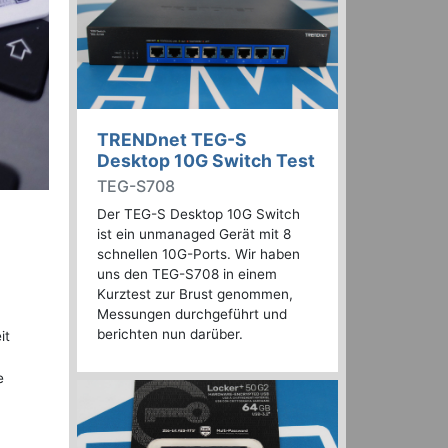
TRENDnet TEG-S
Desktop 10G Switch Test
TEG-S708
Der TEG-S Desktop 10G Switch
ist ein unmanaged Gerät mit 8
schnellen 10G-Ports. Wir haben
uns den TEG-S708 in einem
Kurztest zur Brust genommen,
Messungen durchgeführt und
berichten nun darüber.
it
e