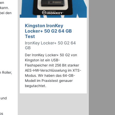
nen
 kann.
bei den
Kingston IronKey
Locker+ 50 G2 64 GB
Test
IronKey Locker+ 50 G2 64
GB
Der IronKey Locker+ 50 G2 von
Kingston ist ein USB-
Flashspeicher mit 256 Bit starker
AES-HW-Verschlüsselung im XTS-
 Roller,
Modus. Wir haben das 64-GB-
Modell im Praxistest genauer
begutachtet.
 und
ps