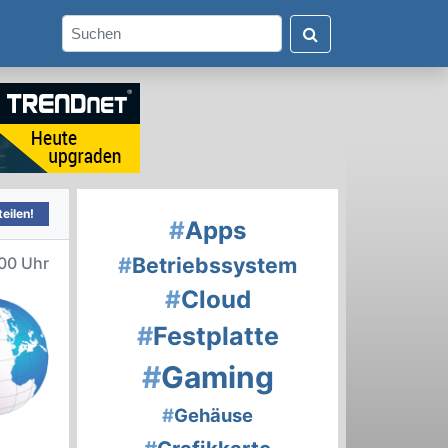
eilen!
#
Apps
#
Betriebssystem
00 Uhr
#
Cloud
#
Festplatte
#
Gaming
#
Gehäuse