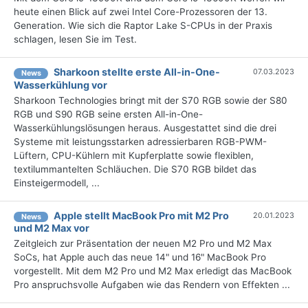
heute einen Blick auf zwei Intel Core-Prozessoren der 13.
Generation. Wie sich die Raptor Lake S-CPUs in der Praxis
schlagen, lesen Sie im Test.
Sharkoon stellte erste All-in-One-
07.03.2023
News
Wasserkühlung vor
Sharkoon Technologies bringt mit der S70 RGB sowie der S80
RGB und S90 RGB seine ersten All-in-One-
Wasserkühlungslösungen heraus. Ausgestattet sind die drei
Systeme mit leistungsstarken adressierbaren RGB-PWM-
Lüftern, CPU-Kühlern mit Kupferplatte sowie flexiblen,
textilummantelten Schläuchen. Die S70 RGB bildet das
Einsteigermodell, ...
Apple stellt MacBook Pro mit M2 Pro
20.01.2023
News
und M2 Max vor
Zeitgleich zur Präsentation der neuen M2 Pro und M2 Max
SoCs, hat Apple auch das neue 14" und 16" MacBook Pro
vorgestellt. Mit dem M2 Pro und M2 Max erledigt das MacBook
Pro anspruchsvolle Aufgaben wie das Rendern von Effekten ...