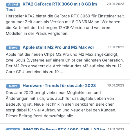
KFA2 GeForce RTX 3060 mit 8 GB im
20.01.2023
Artikel
Test
Hersteller KFA2 bietet die GeForce RTX 3060 für Einsteiger seit
geraumer Zeit auch als Version mit 8 GB VRAM an. Wir haben
die Karte mit der bisherigen 12-GB-Version und weiteren
Modellen in der Praxis verglichen.
Apple stellt M2 Pro und M2 Max vor
17.01.2023
News
Apple hat die neuen Chips M2 Pro und M2 Max angekündigt,
zwei SoCs (Systeme auf einem Chip) der nächsten Generation.
Der M2 Pro erweitert die Architektur des M2 auf eine bis zu 12
Core CPU und eine bis zu 19 ...
Hardware-Trends für das Jahr 2023
16.01.2023
News
Das Jahr 2023 bringt viele neue Möglichkeiten und
Änderungen mit sich, was auch für das digitale Leben von
Bedeutung ist. Neue Technik in allen denkbaren Bereichen
sorgt dabei für viel Aufregung und Neugier bei den Kunden.
Dieser Beitrag fasst demzufolge alle ...
INNO3D GeForce RTX 4090 iCHILL X3 im
28.11.2022