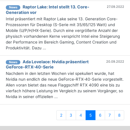
Raptor Lake: Intel stellt 13. Core-
27.09.2022
News
Generation vor
Intel präsentiert mit Raptor Lake seine 13. Generation Core-
Prozessoren für Desktop (S-Serie mit 35/65/125 Watt) und
Mobile (U/P/H/HX-Serie). Durch eine vergrößerte Anzahl der
physisch vorhandenen Kerne verspricht Intel eine Steigerung
der Performance im Bereich Gaming, Content Creation und
Produktivität. Dazu ...
Ada Lovelace: Nvidia präsentiert
20.09.2022
News
GeForce-RTX-40-Serie
Nachdem in den letzten Wochen viel spekuliert wurde, hat
Nvidia nun endlich die neue GeForce-RTX-40-Serie vorgestellt.
Allen voran bietet das neue Flaggschiff RTX 4090 eine bis zu
vierfach höhere Leistung im Vergleich zu seinem Vorgänger, so
Nvidia in seiner offiziellen ...
(current)
2
3
4
5
6
7
8