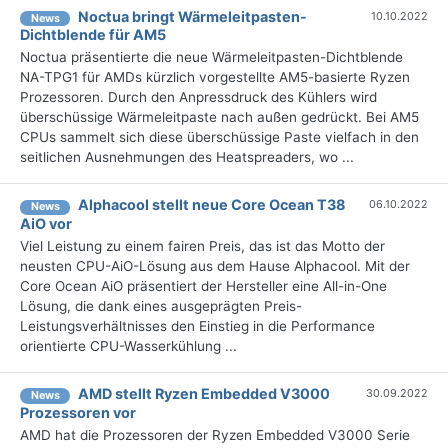
Noctua bringt Wärmeleitpasten-
10.10.2022
News
Dichtblende für AM5
Noctua präsentierte die neue Wärmeleitpasten-Dichtblende
NA-TPG1 für AMDs kürzlich vorgestellte AM5-basierte Ryzen
Prozessoren. Durch den Anpressdruck des Kühlers wird
überschüssige Wärmeleitpaste nach außen gedrückt. Bei AM5
CPUs sammelt sich diese überschüssige Paste vielfach in den
seitlichen Ausnehmungen des Heatspreaders, wo ...
Alphacool stellt neue Core Ocean T38
06.10.2022
News
AiO vor
Viel Leistung zu einem fairen Preis, das ist das Motto der
neusten CPU-AiO-Lösung aus dem Hause Alphacool. Mit der
Core Ocean AiO präsentiert der Hersteller eine All-in-One
Lösung, die dank eines ausgeprägten Preis-
Leistungsverhältnisses den Einstieg in die Performance
orientierte CPU-Wasserkühlung ...
AMD stellt Ryzen Embedded V3000
30.09.2022
News
Prozessoren vor
AMD hat die Prozessoren der Ryzen Embedded V3000 Serie