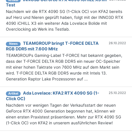
Artikel
Test
Nachdem wir die RTX 4090 SG (1-Click OC) von KFA2 bereits
auf Herz und Nieren geprüft haben, folgt mit der INNO3D RTX
4090 iCHILL X3 ein weiterer Ada Lovelace Bolide mit
Overclocking ab Werk ins Testlab.
TEAMGROUP bringt T-FORCE DELTA
26.10.2022
News
RGB DDR5 mit 7.600 MHz
TEAMGROUPs Gaming-Label T-FORCE hat bekannt gegeben,
dass der T-FORCE DELTA RGB DDR5 ein neuer OC-Speicher
mit einer hohen Taktrate von 7600 MHz auf dem Markt sein
wird. T-FORCE DELTA RGB DDR5 wurde mit Intels 13.
Generation Raptor Lake Prozessoren auf ...
Ada Lovelace: KFA2 RTX 4090 SG (1-
25.10.2022
Artikel
Click OC)
Nachdem vor wenigen Tagen der Verkaufsstart der neuen
GeForce RTX 4000 Generation begonnen hat, können wir
einen ersten Praxistest präsentieren. Mehr zur RTX 4090 SG
(1-Click OC) von KFA2 in unserem ausführlichen Review!