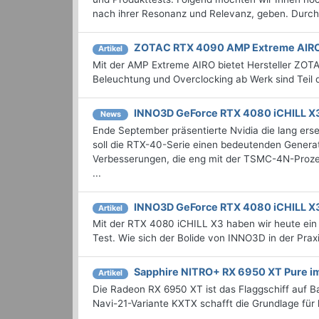
nach ihrer Resonanz und Relevanz, geben. Durchst
ZOTAC RTX 4090 AMP Extreme AIRO
Artikel
Mit der AMP Extreme AIRO bietet Hersteller ZO
Beleuchtung und Overclocking ab Werk sind Teil
INNO3D GeForce RTX 4080 iCHILL X3
News
Ende September präsentierte Nvidia die lang er
soll die RTX-40-Serie einen bedeutenden Generati
Verbesserungen, die eng mit der TSMC-4N-Prozes
...
INNO3D GeForce RTX 4080 iCHILL X3
Artikel
Mit der RTX 4080 iCHILL X3 haben wir heute ei
Test. Wie sich der Bolide von INNO3D in der Praxis
Sapphire NITRO+ RX 6950 XT Pure i
Artikel
Die Radeon RX 6950 XT ist das Flaggschiff auf B
Navi-21-Variante KXTX schafft die Grundlage für