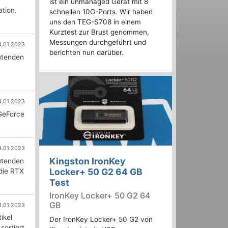
ist ein unmanaged Gerät mit 8
tion.
schnellen 10G-Ports. Wir haben
uns den TEG-S708 in einem
Kurztest zur Brust genommen,
Messungen durchgeführt und
4.01.2023
berichten nun darüber.
utenden
4.01.2023
 GeForce
3.01.2023
Kingston IronKey
utenden
Locker+ 50 G2 64 GB
die RTX
Test
IronKey Locker+ 50 G2 64
GB
1.01.2023
ikel
Der IronKey Locker+ 50 G2 von
sortiert