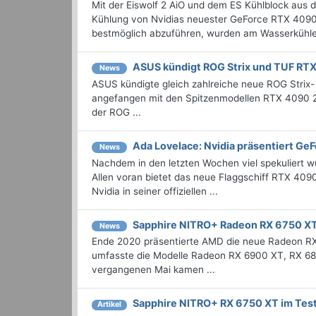
Mit der Eiswolf 2 AiO und dem ES Kühlblock aus de
Kühlung von Nvidias neuester GeForce RTX 4090
bestmöglich abzuführen, wurden am Wasserkühler 
ASUS kündigt ROG Strix und TUF RTX
News
ASUS kündigte gleich zahlreiche neue ROG Stri
angefangen mit den Spitzenmodellen RTX 4090 
der ROG ...
Ada Lovelace: Nvidia präsentiert G
News
Nachdem in den letzten Wochen viel spekuliert w
Allen voran bietet das neue Flaggschiff RTX 4090
Nvidia in seiner offiziellen ...
Sapphire NITRO+ Radeon RX 6750 XT
News
Ende 2020 präsentierte AMD die neue Radeon RX 
umfasste die Modelle Radeon RX 6900 XT, RX 680
vergangenen Mai kamen ...
Sapphire NITRO+ RX 6750 XT im Tes
Artikel