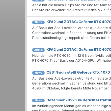
Apple hat die neuen Chips M2 Pro und M2 Max an
Der M2 Pro erweitert die Architektur des M2 auf e
KFA2 und ZOTAC: GeForce RTX 4070 
News
Auf Basis der Ada-Lovelace-Architektur läutete 
Generationswechsel in Sachen Leistung und Effiz
Prozesstechnologie gekoppelt sind, führen bei de
KFA2 und ZOTAC: GeForce RTX 4070 
Artikel
Nachdem die RTX 4080 mit 12 GB von Nvidia selbs
RTX 4070 Ti auf Basis der AD104-GPU. Wir habe
CES: Nvidia stellt GeForce RTX 4070 
News
Auf Basis der Ada-Lovelace-Architektur läutete 
Generationswechsel in Sachen Leistung und Effi
4090 im Oktober, folgte bereits Mitte November .
Dezember 2022: Die Bericht­erstat
News
Im zurückliegenden Monat gab es wieder einige
und Produkttests. Folgend möchten wir Ihnen noc