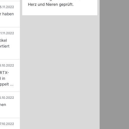
Herz und Nieren geprüft.
5.11.2022
ir haben
1.11.2022
ikel
tiert
6.10.2022
-RTX-
 in
pelt ...
5.10.2022
nen
7.10.2022