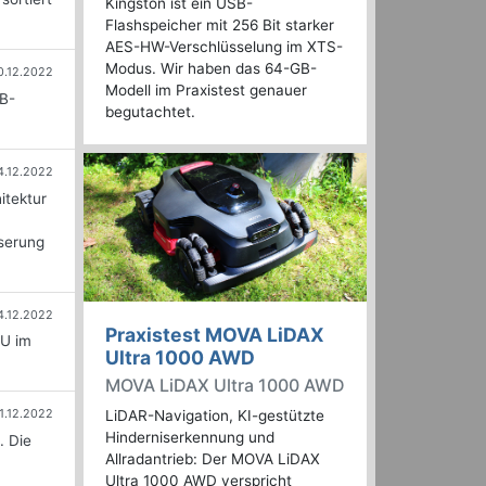
Kingston ist ein USB-
Flashspeicher mit 256 Bit starker
AES-HW-Verschlüsselung im XTS-
Modus. Wir haben das 64-GB-
0.12.2022
Modell im Praxistest genauer
GB-
begutachtet.
4.12.2022
itektur
sserung
4.12.2022
Praxistest MOVA LiDAX
PU im
Ultra 1000 AWD
MOVA LiDAX Ultra 1000 AWD
1.12.2022
LiDAR-Navigation, KI-gestützte
Hinderniserkennung und
. Die
Allradantrieb: Der MOVA LiDAX
Ultra 1000 AWD verspricht