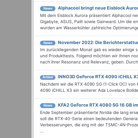
Alphacool bringt neue Eisblock Auro
News
Mit dem Eisblock Aurora präsentiert Alphacool ne
Gigabyte, ASUS, Palit sowie Gainward. Um die e
wurden am Wasserkühler zahlreiche Optimierungen
November 2022: Die Bericht­erstat
News
Im zurückliegenden Monat gab es wieder einige
und Produkttests. Folgend möchten wir Ihnen noc
nach ihrer Resonanz und Relevanz, geben. Durchst
INNO3D GeForce RTX 4090 iCHILL X3
Artikel
Nachdem wir die RTX 4090 SG (1-Click OC) von K
4090 iCHILL X3 ein weiterer Ada Lovelace Bolide
KFA2 GeForce RTX 4080 SG 16 GB im
News
Ende September präsentierte Nvidia die lang er
soll die RTX-40-Serie einen bedeutenden Generati
Verbesserungen, die eng mit der TSMC-4N-Prozes
...