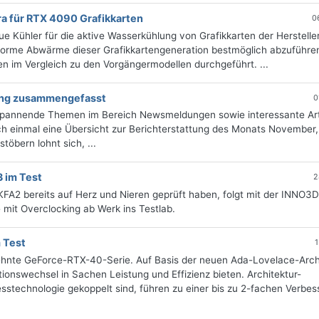
ra für RTX 4090 Grafikkarten
0
ue Kühler für die aktive Wasserkühlung von Grafikkarten der Herstelle
norme Abwärme dieser Grafikkartengeneration bestmöglich abzuführe
 im Vergleich zu den Vorgängermodellen durchgeführt. ...
tung zusammengefasst
0
 spannende Themen im Bereich Newsmeldungen sowie interessante Art
h einmal eine Übersicht zur Berichterstattung des Monats November, 
öbern lohnt sich, ...
 im Test
2
FA2 bereits auf Herz und Nieren geprüft haben, folgt mit der INNO3
 mit Overclocking ab Werk ins Testlab.
 Test
1
sehnte GeForce-RTX-40-Serie. Auf Basis der neuen Ada-Lovelace-Arch
onswechsel in Sachen Leistung und Effizienz bieten. Architektur-
stechnologie gekoppelt sind, führen zu einer bis zu 2-fachen Verbe