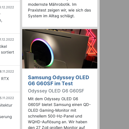
modernste Mährobotik. Im
6.12.2022
Praxistest zeigen wir, wie sich das
r
System im Alltag schlägt.
n,
1.12.2022
ikel
sortiert
8.11.2022
Samsung Odyssey OLED
D RTX
G6 G60SF im Test
Odyssey OLED G6 G60SF
5.11.2022
Mit dem Odyssey OLED G6
G60SF bietet Samsung einen QD-
itektur
OLED Gaming-Monitor mit
schnellem 500-Hz-Panel und
sserung
WQHD-Auflösung an. Wir haben
den 27 Zoll großen Monitor auf