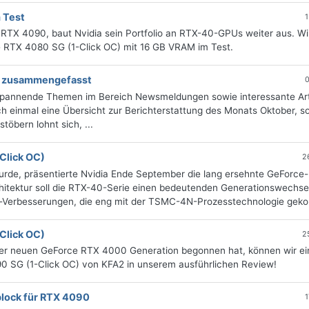
 Test
1
RTX 4090, baut Nvidia sein Portfolio an RTX-40-GPUs weiter aus. W
 RTX 4080 SG (1-Click OC) mit 16 GB VRAM im Test.
ng zusammengefasst
0
 spannende Themen im Bereich Newsmeldungen sowie interessante Art
 einmal eine Übersicht zur Berichterstattung des Monats Oktober, sor
öbern lohnt sich, ...
Click OC)
2
urde, präsentierte Nvidia Ende September die lang ersehnte GeForce
itektur soll die RTX-40-Serie einen bedeutenden Generationswechsel
ur-Verbesserungen, die eng mit der TSMC-4N-Prozesstechnologie gekop
Click OC)
2
er neuen GeForce RTX 4000 Generation begonnen hat, können wir ei
90 SG (1-Click OC) von KFA2 in unserem ausführlichen Review!
block für RTX 4090
1