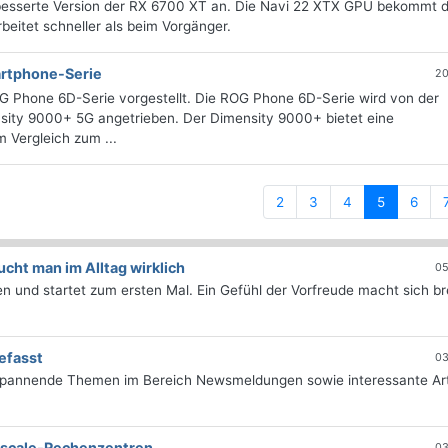
besserte Version der RX 6700 XT an. Die Navi 22 XTX GPU bekommt 
eitet schneller als beim Vorgänger.
rtphone-Serie
20
 Phone 6D-Serie vorgestellt. Die ROG Phone 6D-Serie wird von der
ity 9000+ 5G angetrieben. Der Dimensity 9000+ bietet eine
 Vergleich zum ...
(current)
2
3
4
5
6
ht man im Alltag wirklich
05
 und startet zum ersten Mal. Ein Gefühl der Vorfreude macht sich bre
efasst
03
 spannende Themen im Bereich Newsmeldungen sowie interessante Art
erscale-Rechenzentren
03