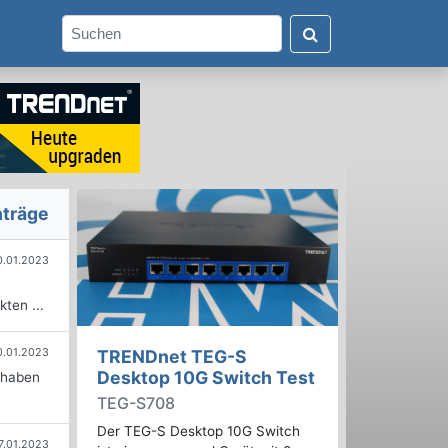
nträge
0.01.2023
ten ...
0.01.2023
TRENDnet TEG-S
Desktop 10G Switch Test
r haben
TEG-S708
Der TEG-S Desktop 10G Switch
7.01.2023