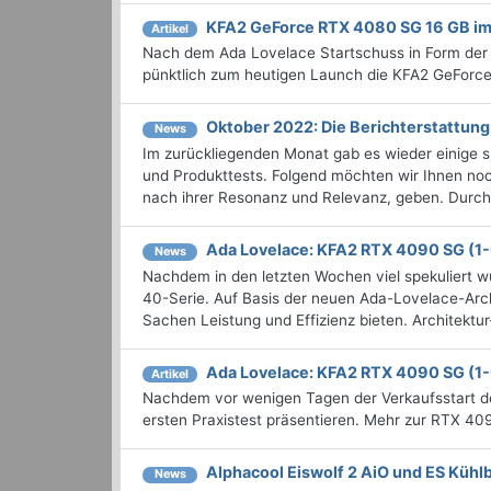
KFA2 GeForce RTX 4080 SG 16 GB im
Artikel
Nach dem Ada Lovelace Startschuss in Form der 
pünktlich zum heutigen Launch die KFA2 GeForce
Oktober 2022: Die Bericht­erstattu
News
Im zurückliegenden Monat gab es wieder einige
und Produkttests. Folgend möchten wir Ihnen noch
nach ihrer Resonanz und Relevanz, geben. Durchst
Ada Lovelace: KFA2 RTX 4090 SG (1-
News
Nachdem in den letzten Wochen viel spekuliert w
40-Serie. Auf Basis der neuen Ada-Lovelace-Arch
Sachen Leistung und Effizienz bieten. Architekt
Ada Lovelace: KFA2 RTX 4090 SG (1-
Artikel
Nachdem vor wenigen Tagen der Verkaufsstart d
ersten Praxistest präsentieren. Mehr zur RTX 40
Alphacool Eiswolf 2 AiO und ES Kühl
News