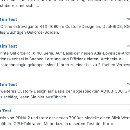
öbern lohnt sich, ...
 im Test
3
TAC eine extravagante RTX 4090 im Custom-Design an. Dual-BIOS, R
 des wuchtigen GeForce-Boliden.
 im Test
2
sehnte GeForce-RTX-40-Serie. Auf Basis der neuen Ada-Lovelace-Arch
onswechsel in Sachen Leistung und Effizienz bieten. Architektur-
stechnologie gekoppelt sind, führen zu einer bis zu 2-fachen Verbe
 im Test
2
n weiteres Custom-Design auf Basis der abgespeckten AD103-300-G
 schlägt, lesen Sie hier ausführlich.
m Test
1
asis von RDNA 2 und trotz der neuen 7000er-Modelle einen Blick Wert
 höhere GPU-Taktraten. Mehr dazu in unserem Test der Karte.