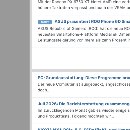
Mit der Radeon RX 6750 XT bietet AMD eine ver
höhere Taktraten verpasst und auch der VRAM arb
ASUS präsentiert ROG Phone 6D Sma
News
ASUS Republic of Gamers (ROG) hat die neue ROG
neuesten Smartphone-Plattform MediaTek Dimens
Leistungssteigerung von mehr als zehn Prozent im
PC-Grundausstattung: Diese Programme brauc
Der neue Computer ist ausgepackt, angeschlossen
doch...
Juli 2026: Die Bericht­erstattung zusammeng
Im zurückliegenden Monat gab es wieder einige
und Produkttests. Folgend möchten wir...
KIOXIA NX1: PCIe-5.0-SSDs für KI- und Hyp