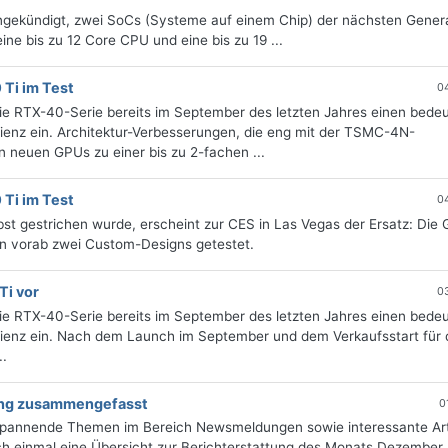
gekündigt, zwei SoCs (Systeme auf einem Chip) der nächsten Genera
ine bis zu 12 Core CPU und eine bis zu 19 ...
Ti im Test
0
die RTX-40-Serie bereits im September des letzten Jahres einen bede
ienz ein. Architektur-Verbesserungen, die eng mit der TSMC-4N-
n neuen GPUs zu einer bis zu 2-fachen ...
Ti im Test
0
t gestrichen wurde, erscheint zur CES in Las Vegas der Ersatz: Die
n vorab zwei Custom-Designs getestet.
Ti vor
0
die RTX-40-Serie bereits im September des letzten Jahres einen bede
zienz ein. Nach dem Launch im September und dem Verkaufsstart für 
..
tung zusammengefasst
0
 spannende Themen im Bereich Newsmeldungen sowie interessante Art
h einmal eine Übersicht zur Berichterstattung des Monats Dezember, 