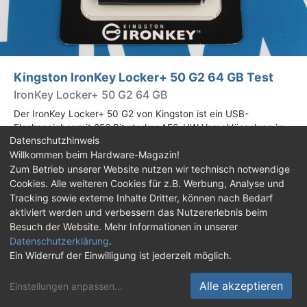
Kingston IronKey Locker+ 50 G2 64 GB Test
IronKey Locker+ 50 G2 64 GB
Der IronKey Locker+ 50 G2 von Kingston ist ein USB-
Flashspeicher mit 256 Bit starker AES-HW-Verschlüsselung im
Datenschutzhinweis
XTS-Modus. Wir haben das 64-GB-Modell im Praxistest
Willkommen beim Hardware-Magazin!
genauer begutachtet.
Zum Betrieb unserer Website nutzen wir technisch notwendige
Cookies. Alle weiteren Cookies für z.B. Werbung, Analyse und
Impressum
|
Kontakt
|
Jobs
|
Datenschutz
|
Tracking sowie externe Inhalte Dritter, können nach Bedarf
Consent‑Einstellungen
|
Haftungsausschluss
aktiviert werden und verbessern das Nutzererlebnis beim
Besuch der Website. Mehr Informationen in unserer
Feed
Facebook
YouTube
TikTok
Datenschutzerklärung
.
Ein Widerruf der Einwilligung ist jederzeit möglich.
Twitch
Discord
Alle akzeptieren
Einstellungen anpassen
...
© Copyright 2001 - 2026 Hardware-Magazin