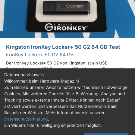
Kingston IronKey Locker+ 50 G2 64 GB Test
IronKey Locker+ 50 G2 64 GB
Der IronKey Locker+ 50 G2 von Kingston ist ein USB-
Flashspeicher mit 256 Bit starker AES-HW-Verschlüsselung im
Datenschutzhinweis
XTS-Modus. Wir haben das 64-GB-Modell im Praxistest
Willkommen beim Hardware-Magazin!
genauer begutachtet.
Zum Betrieb unserer Website nutzen wir technisch notwendige
Cookies. Alle weiteren Cookies für z.B. Werbung, Analyse und
Impressum
|
Kontakt
|
Jobs
|
Datenschutz
|
Tracking sowie externe Inhalte Dritter, können nach Bedarf
Consent‑Einstellungen
|
Haftungsausschluss
aktiviert werden und verbessern das Nutzererlebnis beim
Besuch der Website. Mehr Informationen in unserer
Feed
Facebook
YouTube
TikTok
Datenschutzerklärung
.
Ein Widerruf der Einwilligung ist jederzeit möglich.
Twitch
Discord