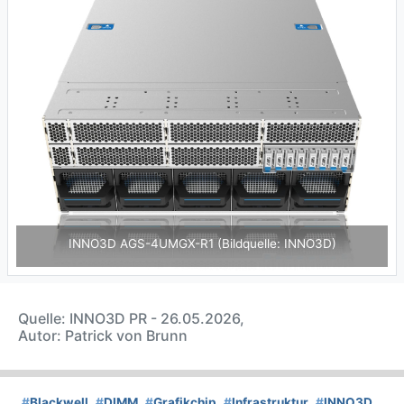
INNO3D AGS-4UMGX-R1 (Bildquelle: INNO3D)
Quelle: INNO3D PR - 26.05.2026,
Autor: Patrick von Brunn
#
Blackwell
#
DIMM
#
Grafikchip
#
Infrastruktur
#
INNO3D