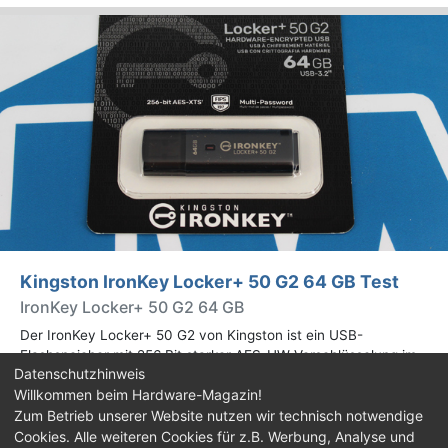
Kingston IronKey Locker+ 50 G2 64 GB Test
IronKey Locker+ 50 G2 64 GB
Der IronKey Locker+ 50 G2 von Kingston ist ein USB-
Flashspeicher mit 256 Bit starker AES-HW-Verschlüsselung im
Datenschutzhinweis
XTS-Modus. Wir haben das 64-GB-Modell im Praxistest
Willkommen beim Hardware-Magazin!
genauer begutachtet.
Zum Betrieb unserer Website nutzen wir technisch notwendige
Cookies. Alle weiteren Cookies für z.B. Werbung, Analyse und