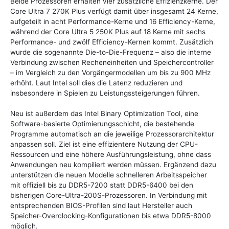
Beide Prozessoren erhalten vier zusätzliche Effizienzkerne. Der
Core Ultra 7 270K Plus verfügt damit über insgesamt 24 Kerne,
aufgeteilt in acht Performance-Kerne und 16 Efficiency-Kerne,
während der Core Ultra 5 250K Plus auf 18 Kerne mit sechs
Performance- und zwölf Efficiency-Kernen kommt. Zusätzlich
wurde die sogenannte Die-to-Die-Frequenz – also die interne
Verbindung zwischen Recheneinheiten und Speichercontroller
– im Vergleich zu den Vorgängermodellen um bis zu 900 MHz
erhöht. Laut Intel soll dies die Latenz reduzieren und
insbesondere in Spielen zu Leistungssteigerungen führen.
Neu ist außerdem das Intel Binary Optimization Tool, eine
Software-basierte Optimierungsschicht, die bestehende
Programme automatisch an die jeweilige Prozessorarchitektur
anpassen soll. Ziel ist eine effizientere Nutzung der CPU-
Ressourcen und eine höhere Ausführungsleistung, ohne dass
Anwendungen neu kompiliert werden müssen. Ergänzend dazu
unterstützen die neuen Modelle schnelleren Arbeitsspeicher
mit offiziell bis zu DDR5-7200 statt DDR5-6400 bei den
bisherigen Core-Ultra-200S-Prozessoren. In Verbindung mit
entsprechenden BIOS-Profilen sind laut Hersteller auch
Speicher-Overclocking-Konfigurationen bis etwa DDR5-8000
möglich.