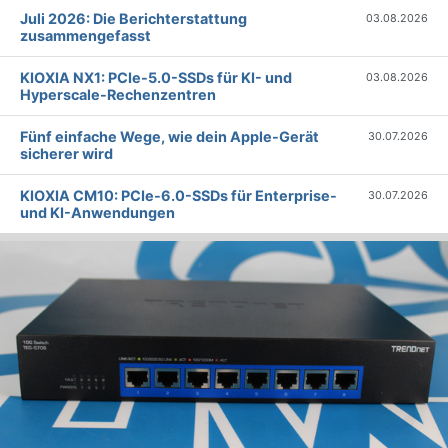
Juli 2026: Die Bericht­erstattung
03.08.2026
zusammengefasst
KIOXIA NX1: PCIe-5.0-SSDs für KI- und
03.08.2026
Hyperscale-Rechenzentren
Fünf einfache Wege, wie dein Apple-Gerät
30.07.2026
sicherer wird
KIOXIA CM10: PCIe-6.0-SSDs für Enterprise-
30.07.2026
und KI-Anwendungen