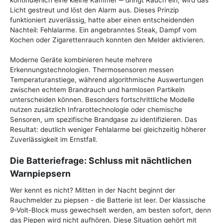
kontinuierlich eine kleine Kammer ‒ dringt Rauch ein, wird das
Licht gestreut und löst den Alarm aus. Dieses Prinzip
funktioniert zuverlässig, hatte aber einen entscheidenden
Nachteil: Fehlalarme. Ein angebranntes Steak, Dampf vom
Kochen oder Zigarettenrauch konnten den Melder aktivieren.
Moderne Geräte kombinieren heute mehrere
Erkennungstechnologien. Thermosensoren messen
Temperaturanstiege, während algorithmische Auswertungen
zwischen echtem Brandrauch und harmlosen Partikeln
unterscheiden können. Besonders fortschrittliche Modelle
nutzen zusätzlich Infrarottechnologie oder chemische
Sensoren, um spezifische Brandgase zu identifizieren. Das
Resultat: deutlich weniger Fehlalarme bei gleichzeitig höherer
Zuverlässigkeit im Ernstfall.
Die Batteriefrage: Schluss mit nächtlichen
Warnpiepsern
Wer kennt es nicht? Mitten in der Nacht beginnt der
Rauchmelder zu piepsen - die Batterie ist leer. Der klassische
9-Volt-Block muss gewechselt werden, am besten sofort, denn
das Piepen wird nicht aufhören. Diese Situation gehört mit