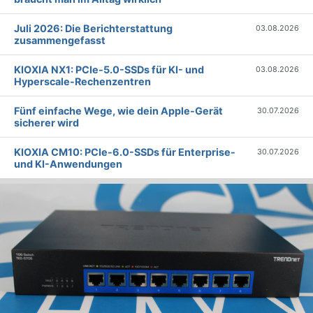
Juli 2026: Die Bericht­erstattung
03.08.2026
zusammengefasst
KIOXIA NX1: PCIe-5.0-SSDs für KI- und
03.08.2026
Hyperscale-Rechenzentren
Fünf einfache Wege, wie dein Apple-Gerät
30.07.2026
sicherer wird
KIOXIA CM10: PCIe-6.0-SSDs für Enterprise-
30.07.2026
und KI-Anwendungen