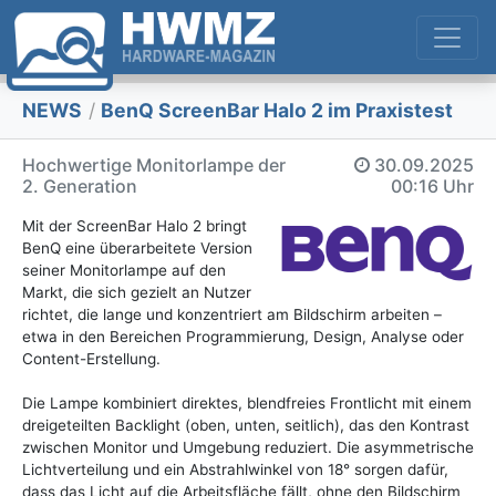
NEWS
/
BenQ ScreenBar Halo 2 im Praxistest
Hochwertige Monitorlampe der
30.09.2025
2. Generation
00:16 Uhr
Mit der ScreenBar Halo 2 bringt
BenQ eine überarbeitete Version
seiner Monitorlampe auf den
Markt, die sich gezielt an Nutzer
richtet, die lange und konzentriert am Bildschirm arbeiten –
etwa in den Bereichen Programmierung, Design, Analyse oder
Content-Erstellung.
Die Lampe kombiniert direktes, blendfreies Frontlicht mit einem
dreigeteilten Backlight (oben, unten, seitlich), das den Kontrast
zwischen Monitor und Umgebung reduziert. Die asymmetrische
Lichtverteilung und ein Abstrahlwinkel von 18° sorgen dafür,
dass das Licht auf die Arbeitsfläche fällt, ohne den Bildschirm