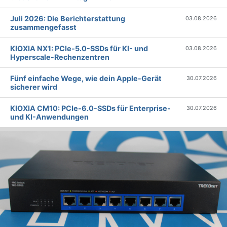
Juli 2026: Die Bericht­erstattung
03.08.2026
zusammengefasst
KIOXIA NX1: PCIe-5.0-SSDs für KI- und
03.08.2026
Hyperscale-Rechenzentren
Fünf einfache Wege, wie dein Apple-Gerät
30.07.2026
sicherer wird
KIOXIA CM10: PCIe-6.0-SSDs für Enterprise-
30.07.2026
und KI-Anwendungen