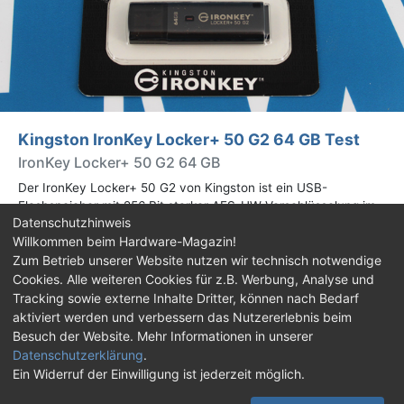
Kingston IronKey Locker+ 50 G2 64 GB Test
IronKey Locker+ 50 G2 64 GB
Der IronKey Locker+ 50 G2 von Kingston ist ein USB-
Flashspeicher mit 256 Bit starker AES-HW-Verschlüsselung im
Datenschutzhinweis
XTS-Modus. Wir haben das 64-GB-Modell im Praxistest
Willkommen beim Hardware-Magazin!
genauer begutachtet.
Zum Betrieb unserer Website nutzen wir technisch notwendige
Cookies. Alle weiteren Cookies für z.B. Werbung, Analyse und
Impressum
|
Kontakt
|
Jobs
|
Datenschutz
|
Tracking sowie externe Inhalte Dritter, können nach Bedarf
Consent‑Einstellungen
|
Haftungsausschluss
aktiviert werden und verbessern das Nutzererlebnis beim
Besuch der Website. Mehr Informationen in unserer
Feed
Facebook
YouTube
TikTok
Datenschutzerklärung
.
Ein Widerruf der Einwilligung ist jederzeit möglich.
Twitch
Discord