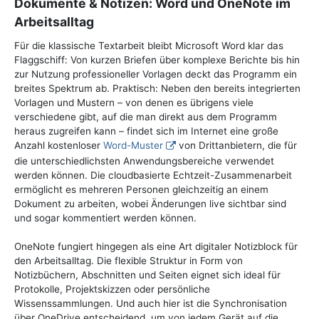
Dokumente & Notizen: Word und OneNote im
Arbeitsalltag
Für die klassische Textarbeit bleibt Microsoft Word klar das
Flaggschiff: Von kurzen Briefen über komplexe Berichte bis hin
zur Nutzung professioneller Vorlagen deckt das Programm ein
breites Spektrum ab. Praktisch: Neben den bereits integrierten
Vorlagen und Mustern – von denen es übrigens viele
verschiedene gibt, auf die man direkt aus dem Programm
heraus zugreifen kann – findet sich im Internet eine große
Anzahl kostenloser
Word-Muster
von Drittanbietern, die für
die unterschiedlichsten Anwendungsbereiche verwendet
werden können. Die cloudbasierte Echtzeit-Zusammenarbeit
ermöglicht es mehreren Personen gleichzeitig an einem
Dokument zu arbeiten, wobei Änderungen live sichtbar sind
und sogar kommentiert werden können.
OneNote fungiert hingegen als eine Art digitaler Notizblock für
den Arbeitsalltag. Die flexible Struktur in Form von
Notizbüchern, Abschnitten und Seiten eignet sich ideal für
Protokolle, Projektskizzen oder persönliche
Wissenssammlungen. Und auch hier ist die Synchronisation
über OneDrive entscheidend, um von jedem Gerät auf die