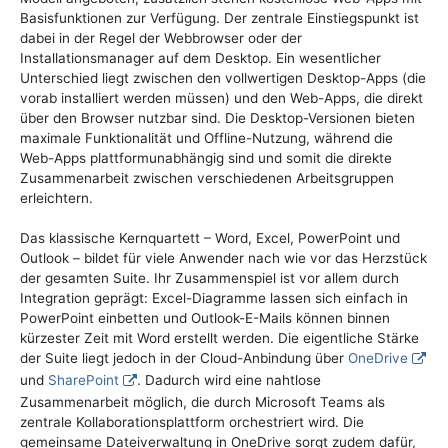
Basisfunktionen zur Verfügung. Der zentrale Einstiegspunkt ist
dabei in der Regel der Webbrowser oder der
Installationsmanager auf dem Desktop. Ein wesentlicher
Unterschied liegt zwischen den vollwertigen Desktop-Apps (die
vorab installiert werden müssen) und den Web-Apps, die direkt
über den Browser nutzbar sind. Die Desktop-Versionen bieten
maximale Funktionalität und Offline-Nutzung, während die
Web-Apps plattformunabhängig sind und somit die direkte
Zusammenarbeit zwischen verschiedenen Arbeitsgruppen
erleichtern.
Das klassische Kernquartett – Word, Excel, PowerPoint und
Outlook – bildet für viele Anwender nach wie vor das Herzstück
der gesamten Suite. Ihr Zusammenspiel ist vor allem durch
Integration geprägt: Excel-Diagramme lassen sich einfach in
PowerPoint einbetten und Outlook-E-Mails können binnen
kürzester Zeit mit Word erstellt werden. Die eigentliche Stärke
der Suite liegt jedoch in der Cloud-Anbindung über
OneDrive
und
SharePoint
. Dadurch wird eine nahtlose
Zusammenarbeit möglich, die durch Microsoft Teams als
zentrale Kollaborationsplattform orchestriert wird. Die
gemeinsame Dateiverwaltung in OneDrive sorgt zudem dafür,