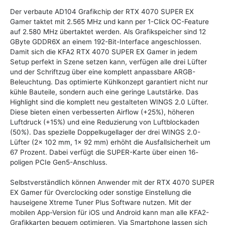
Der verbaute AD104 Grafikchip der RTX 4070 SUPER EX
Gamer taktet mit 2.565 MHz und kann per 1-Click OC-Feature
auf 2.580 MHz übertaktet werden. Als Grafikspeicher sind 12
GByte GDDR6X an einem 192-Bit-Interface angeschlossen.
Damit sich die KFA2 RTX 4070 SUPER EX Gamer in jedem
Setup perfekt in Szene setzen kann, verfügen alle drei Lüfter
und der Schriftzug über eine komplett anpassbare ARGB-
Beleuchtung. Das optimierte Kühlkonzept garantiert nicht nur
kühle Bauteile, sondern auch eine geringe Lautstärke. Das
Highlight sind die komplett neu gestalteten WINGS 2.0 Lüfter.
Diese bieten einen verbesserten Airflow (+25%), höheren
Luftdruck (+15%) und eine Reduzierung von Luftblockaden
(50%). Das spezielle Doppelkugellager der drei WINGS 2.0-
Lüfter (2x 102 mm, 1x 92 mm) erhöht die Ausfallsicherheit um
67 Prozent. Dabei verfügt die SUPER-Karte über einen 16-
poligen PCIe Gen5-Anschluss.
Selbstverständlich können Anwender mit der RTX 4070 SUPER
EX Gamer für Overclocking oder sonstige Einstellung die
hauseigene Xtreme Tuner Plus Software nutzen. Mit der
mobilen App-Version für iOS und Android kann man alle KFA2-
Grafikkarten bequem optimieren. Via Smartphone lassen sich