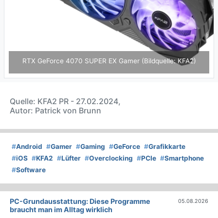
RTX GeForce 4070 SUPER EX Gamer (Bildquelle: KFA2)
Quelle: KFA2 PR - 27.02.2024,
Autor: Patrick von Brunn
#
Android
#
Gamer
#
Gaming
#
GeForce
#
Grafikkarte
#
iOS
#
KFA2
#
Lüfter
#
Overclocking
#
PCIe
#
Smartphone
#
Software
PC-Grundausstattung: Diese Programme
05.08.2026
braucht man im Alltag wirklich