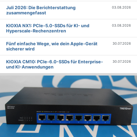
Juli 2026: Die Bericht­erstattung
03.08.2026
zusammengefasst
KIOXIA NX1: PCIe-5.0-SSDs für KI- und
03.08.2026
Hyperscale-Rechenzentren
Fünf einfache Wege, wie dein Apple-Gerät
30.07.2026
sicherer wird
KIOXIA CM10: PCIe-6.0-SSDs für Enterprise-
30.07.2026
und KI-Anwendungen